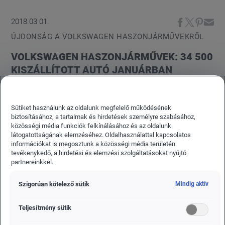
2018.03.01.
ÚJDONSÁG A VOLKSWAGEN HASZONJÁRMŰVEKRŐL
VOLKSWAGEN HASZONJÁRMŰVEK: 34 500
KISZÁLLÍTOTT AUTÓ JANUÁRBAN
A Volkswagen Haszonjárművek valamennyi piac
adatait figyelembe véve 34 500 gépkocsit szállított
Sütiket használunk az oldalunk megfelelő működésének
ki 2018 első hónapjában. Ez 1,4 %-kal kevesebb,
biztosításához, a tartalmak és hirdetések személyre szabásához,
közösségi média funkciók felkínálásához és az oldalunk
mint a megelőző hónap mennyisége, melynek oka,
látogatottságának elemzéséhez. Oldalhasználattal kapcsolatos
a T6 kiszállításoknak a regisztrációs eljárással (M1)
információkat is megosztunk a közösségi média területén
tevékenykedő, a hirdetési és elemzési szolgáltatásokat nyújtó
összefüggő ideiglenes felfüggesztése volt.
partnereinkkel.
Szigorúan kötelező sütik
Mindig aktív
Teljesítmény sütik