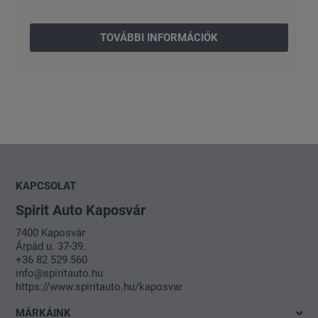
TOVÁBBI INFORMÁCIÓK
KAPCSOLAT
Spirit Auto Kaposvár
7400 Kaposvár
Árpád u. 37-39.
+36 82 529 560
info@spiritauto.hu
https://www.spiritauto.hu/kaposvar
MÁRKÁINK