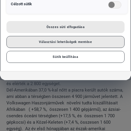
Célzott sütik
Összes süti elfogadása
Választási lehetőségek mentése
Sütik beállítása
Nyugat-Európában a kiszállított 21 400 kishaszonjármű 11,5
%-kal kevesebb gépjárművet jelentett, mint korábban, míg
Kelet-Európában a márka kiszállításai 5,9 %-kal emelkedtek,
és elérték a 2 800 egységet.
Dél-Amerikában 37,0 %-kal nőtt a piacra került autók száma,
ami abban a térségben összesen 4 900 járművet jelentett. A
Volkswagen Haszonjárművek növelni tudta kiszállításait
Afrikában ( +58,7 %, összesen 1 400 gépjármű), az ázsiai-
csendes óceáni térségben (+17,5 %, és összesen 1 700
gépkocsi) és a Közel-Keleten (+7,4 %, összesen 1 600
egység). Az év első hónapjában az észak-amerikai