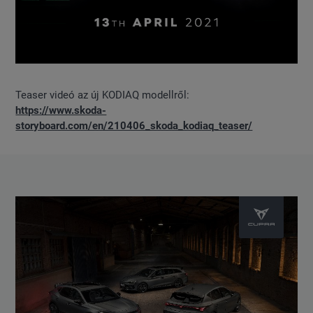
Teaser videó az új KODIAQ modellről:
https://www.skoda-
storyboard.com/en/210406_skoda_kodiaq_teaser/