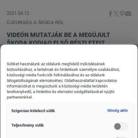
2021.04.12.
ÚJDONSÁG A ŠKODA-RÓL
VIDEÓN MUTATJÁK BE A MEGÚJULT
ŠKODA KODIAQ ELSŐ RÉSZLETEIT
A digitális világpremier előtt egy héttel a ŠKODA
AUTO egy előzetes videóban enged bepillantást a
Sütiket használunk az oldalunk megfelelő működésének
biztosításához, a tartalmak és hirdetések személyre szabásához,
megújult ŠKODA KODIAQ első részleteibe. Az
közösségi média funkciók felkínálásához és az oldalunk
opcionálisan hétüléses kivitelben is elérhető SUV
látogatottságának elemzéséhez. Oldalhasználattal kapcsolatos
információkat is megosztunk a közösségi média területén
modell egy újragondolt, látványosabb orr részt
tevékenykedő, a hirdetési és elemzési szolgáltatásokat nyújtó
kapott egy még egyenesebb és ezúttal hatszögletű
partnereinkkel.
ŠKODA hűtőráccsal. A fényszórók az előző
Szigorúan kötelező sütik
Mindig aktív
változathoz képest karcsúbbak lettek és az alattuk
helyet kapó, különálló LED egységekkel együtt egy
Teljesítmény sütik
újszerű négyes szempárt alkotnak. A hátsó
lámpatestek kristályhatású szerkezete még