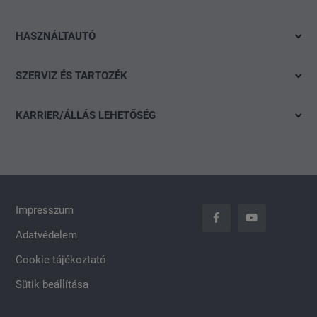
Audi
Azonnal elvihető modelleink
SEAT
HASZNÁLTAUTÓ
Ajánlatok és akciók
Škoda
Gyorskereső
Konfigurálás
SZERVIZ ÉS TARTOZÉK
CUPRA
Részletes keresés
Finanszírozási tanácsadás
Ajánlat
Volkswagen Haszonjárművek
Akció
KARRIER/ÁLLÁS LEHETŐSÉG
Szervizidőpont-foglalás
Das WeltAuto
Nyitott pozíciók
Keréktárcsák
Általános jelentkezés
carLOG
Impresszum
Adatvédelem
Cookie tájékoztató
Sütik beállítása