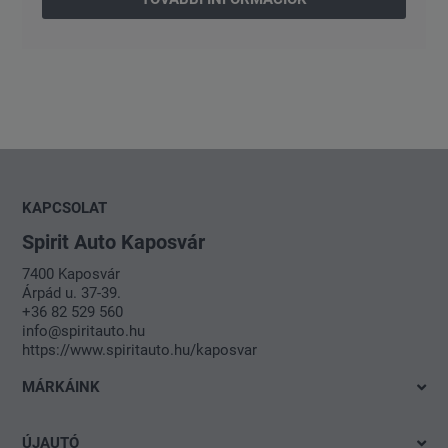
KAPCSOLAT
Spirit Auto Kaposvár
7400 Kaposvár
Árpád u. 37-39.
+36 82 529 560
info@spiritauto.hu
https://www.spiritauto.hu/kaposvar
MÁRKÁINK
Volkswagen
ÚJAUTÓ