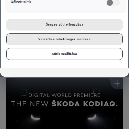
Célzott sütik
karcsúbb összhatást kölcsönöz a jellegzetes, C
alakzatot formáló ŠKODA világítási képnek. A
frissített ŠKODA KODIAQ hivatalos bemutatójára
Összes süti elfogadása
digitális formában kerül sor április 13-án. A
KODIAQ 2016-os bemutatkozásával indult a ŠKODA
Választási lehetőségek mentése
sikeres SUV kampánya. Azóta több, mint 600 000
darabot gyártottak az SUV modellből, a KODIAQ
Sütik beállítása
pedig már több, mint 60 piacon van jelen
világszerte.