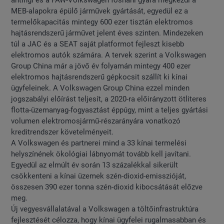
antingi és a FAW-Volkswagen foshani gyára megkezdi a
MEB-alapokra épülő járművek gyártását, egyedül ez a
termelőkapacitás mintegy 600 ezer tisztán elektromos
hajtásrendszerű járművet jelent éves szinten. Mindezeken
túl a JAC és a SEAT saját platformot fejleszt kisebb
elektromos autók számára. A tervek szerint a Volkswagen
Group China már a jövő év folyamán mintegy 400 ezer
elektromos hajtásrendszerű gépkocsit szállít ki kínai
ügyfeleinek. A Volkswagen Group China ezzel minden
jogszabályi előírást teljesít, a 2020-ra előirányzott ötliteres
flotta-üzemanyag-fogyasztást éppúgy, mint a teljes gyártási
volumen elektromosjármű-részarányára vonatkozó
kreditrendszer követelményeit.
A Volkswagen és partnerei mind a 33 kínai termelési
helyszínének ökológiai lábnyomát tovább kell javítani.
Egyedül az elmúlt év során 13 százalékkal sikerült
csökkenteni a kínai üzemek szén-dioxid-emisszióját,
összesen 390 ezer tonna szén-dioxid kibocsátását előzve
meg.
Új vegyesvállalatával a Volkswagen a töltőinfrastruktúra
fejlesztését célozza, hogy kínai ügyfelei rugalmasabban és