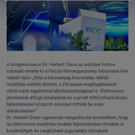
A kongresszuson Dr. Herbert Diess az autóipar fontos
szerepét emelte ki a Párizsi Klímaegyezmény teljesítése felé
vezető úton: „Kína a károsanyag kibocsátás nélküli
mobilitás mellett döntött, a Párizsban megfogalmazott
célok iránti egyértelmű elkötelezettségével is. Elektromos
járműveink átfogó kínálatával és a privát töltő-infrastruktúra
fejlesztésével központi szerepet töltünk be ezen
átalakulásban.”
Dr. Herbert Diess ugyancsak hangsúlyozta beszédében, hogy
az elektromos mobilitás további fejlesztéséhez Kínában is
kiszámítható és megbízható jogszabályi környezet