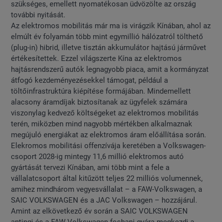
szükséges, emellett nyomatékosan üdvözölte az ország
további nyitását.
Az elektromos mobilitás már ma is virágzik Kínában, ahol az
elmúlt év folyamán több mint egymillió hálózatról tölthető
(plug-in) hibrid, illetve tisztán akkumulátor hajtású járművet
értékesítettek. Ezzel világszerte Kína az elektromos
hajtásrendszerű autók legnagyobb piaca, amit a kormányzat
átfogó kezdeményezésekkel támogat, például a
töltőinfrastruktúra kiépítése formájában. Mindemellett
alacsony áramdíjak biztosítanak az ügyfelek számára
viszonylag kedvező költségeket az elektromos mobilitás
terén, miközben mind nagyobb mértékben alkalmaznak
megújuló energiákat az elektromos áram előállítása során.
Elekromos mobilitási offenzívája keretében a Volkswagen-
csoport 2028-ig mintegy 11,6 millió elektromos autó
gyártását tervezi Kínában, ami több mint a fele a
vállalatcsoport által kitűzött teljes 22 milliós volumennek,
amihez mindhárom vegyesvállalat – a FAW-Volkswagen, a
SAIC VOLKSWAGEN és a JAC Volkswagen – hozzájárul.
Amint az elkövetkező év során a SAIC VOLKSWAGEN