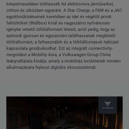
kényelmesebben tölthessék fel elektromos járműveiket,
otthon és útközben egyaránt. A Star Charge, a FAW és a JAC
együttműködésének keretében az idei év végétől privát
falitöltőket (Wallbox) kínál és nagyszámú nyilvánosan
igénybe vehető töltőállomást létesít, arról pedig, hogy az
autósok gyorsan és egyszerűen találhassanak megfelelő
töltőállomást, a felhasználók és a töltőállomások hálózati
kapcsolata gondoskodhat. Ezt az integrált connectivity-
megoldást a Mobility Asia, a Volkswagen Group China
leányvállalata kínálja, amely a mobilitás területének minden
alkalmazására fejleszt digitális ökoszisztémát.