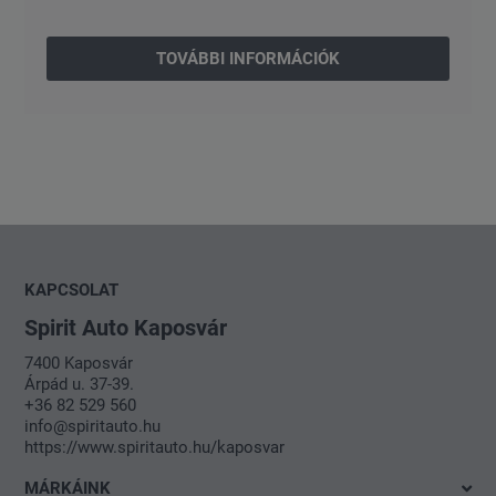
TOVÁBBI INFORMÁCIÓK
KAPCSOLAT
Spirit Auto Kaposvár
7400 Kaposvár
Árpád u. 37-39.
+36 82 529 560
info@spiritauto.hu
https://www.spiritauto.hu/kaposvar
MÁRKÁINK