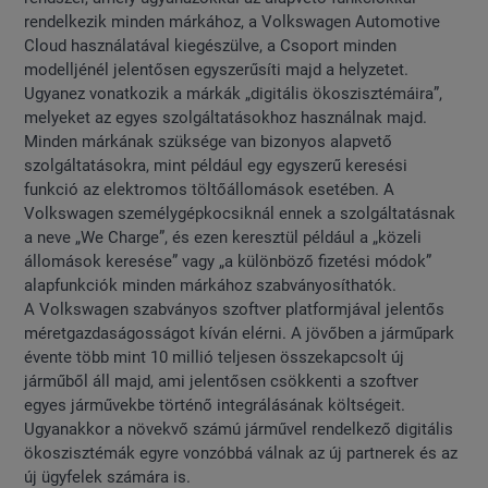
rendelkezik minden márkához, a Volkswagen Automotive
Cloud használatával kiegészülve, a Csoport minden
modelljénél jelentősen egyszerűsíti majd a helyzetet.
Ugyanez vonatkozik a márkák „digitális ökoszisztémáira”,
melyeket az egyes szolgáltatásokhoz használnak majd.
Minden márkának szüksége van bizonyos alapvető
szolgáltatásokra, mint például egy egyszerű keresési
funkció az elektromos töltőállomások esetében. A
Volkswagen személygépkocsiknál ennek a szolgáltatásnak
a neve „We Charge”, és ezen keresztül például a „közeli
állomások keresése” vagy „a különböző fizetési módok”
alapfunkciók minden márkához szabványosíthatók.
A Volkswagen szabványos szoftver platformjával jelentős
méretgazdaságosságot kíván elérni. A jövőben a járműpark
évente több mint 10 millió teljesen összekapcsolt új
járműből áll majd, ami jelentősen csökkenti a szoftver
egyes járművekbe történő integrálásának költségeit.
Ugyanakkor a növekvő számú járművel rendelkező digitális
ökoszisztémák egyre vonzóbbá válnak az új partnerek és az
új ügyfelek számára is.