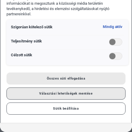
rendszerből, és a Volkswagen Automotive Cloudból
információkat is megosztunk a közösségi média területén
tevékenykedő, a hirdetési és elemzési szolgáltatásokat nyújtó
áll majd. 2025-ig a Csoport minden új modellje
partnereinkkel.
ezen a szoftver platformon fog futni. Az első, ezen
a szoftver platformon alapuló jármű az ID.31) lesz,
Szigorúan kötelező sütik
Mindig aktív
amely az idei IAA Nemzetközi Autószalonon
mutatkozik be, és jelenleg több mint 20.000
Teljesítmény sütik
potenciális ügyfél regisztrált erre a modellre.
Célzott sütik
Összes süti elfogadása
Választási lehetőségek mentése
Sütik beállítása