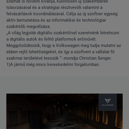
számát is növelni kívánja, különösen új szakemberek
toborzásával és a stratégiai résztvevők valamint a
felvásárlások koordinálásával. Célja az új szoftver egység
aktív bemutatása és az informatikai és technológiai
szakértők megcélzása.
„A világ legjobb digitális szakértőivel szeretnénk létrehozni
a digitális autók és felhő platformok erőművét.
Meggyőződésünk, hogy a Volkswagen meg tudja mutatni az
ebben rejlő lehetőségeket, és így a szoftvert a vállalat fő
szakmai területévé tesszük ”- mondja Christian Senger.
1)A jármű még nincs kereskedelmi forgalomban.