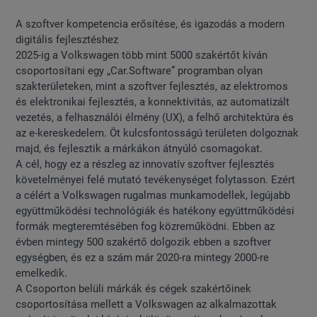
A szoftver kompetencia erősítése, és igazodás a modern
digitális fejlesztéshez
2025-ig a Volkswagen több mint 5000 szakértőt kíván
csoportosítani egy „Car.Software” programban olyan
szakterületeken, mint a szoftver fejlesztés, az elektromos
és elektronikai fejlesztés, a konnektivitás, az automatizált
vezetés, a felhasználói élmény (UX), a felhő architektúra és
az e-kereskedelem. Öt kulcsfontosságú területen dolgoznak
majd, és fejlesztik a márkákon átnyúló csomagokat.
A cél, hogy ez a részleg az innovatív szoftver fejlesztés
követelményei felé mutató tevékenységet folytasson. Ezért
a célért a Volkswagen rugalmas munkamodellek, legújabb
együttműködési technológiák és hatékony együttműködési
formák megteremtésében fog közreműködni. Ebben az
évben mintegy 500 szakértő dolgozik ebben a szoftver
egységben, és ez a szám már 2020-ra mintegy 2000-re
emelkedik.
A Csoporton belüli márkák és cégek szakértőinek
csoportosítása mellett a Volkswagen az alkalmazottak