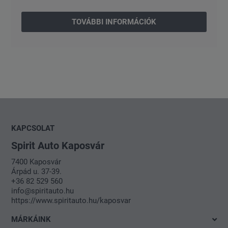
TOVÁBBI INFORMÁCIÓK
KAPCSOLAT
Spirit Auto Kaposvár
7400 Kaposvár
Árpád u. 37-39.
+36 82 529 560
info@spiritauto.hu
https://www.spiritauto.hu/kaposvar
MÁRKÁINK