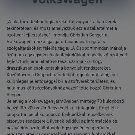
„A platform technológia szakértői vagyunk a hardverek
tekintetében, és most áthelyezzük ezt a szakértelmet a
szoftver fejlesztésbe” - mondja Christian Senger, a
Volkswagen márka igazgató tanácsának digitális
szolgáltatásokért felelős tagja. „A Csoport minden márkája
számára egy egységes alapfunkciókkal rendelkező szoftvert
fejlesztünk, ami lehetővé teszi számunkra, hogy
drasztikusan csökkentsük a bonyolult rendszereket.
Középtávon a Csoport méreteiből fogunk profitálni, ami
különleges jelentőséggel bír a szoftverek területén, és
hatalmas költségelőnyökhöz vezet” tette hozzá Christian
Senger.
Jelenleg a Volkswagen járműveiben mintegy 70 különböző
beszállító 200 vezérlőegységét kell integrálni. Emellett a
csoporton belül különböző funkciókkal rendelkeznek
bizonyos rendszerek, ilyenek például az információs és
navigációs szolgáltatások. Egy egységes operációs
rendszer, amely ugyanazokkal az alapvető funkciókkal