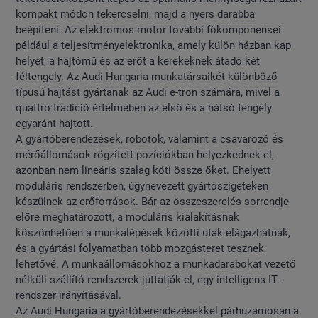
kompakt módon tekercselni, majd a nyers darabba
beépíteni. Az elektromos motor további főkomponensei
például a teljesítményelektronika, amely külön házban kap
helyet, a hajtómű és az erőt a kerekeknek átadó két
féltengely. Az Audi Hungaria munkatársaikét különböző
típusú hajtást gyártanak az Audi e-tron számára, mivel a
quattro tradíció értelmében az első és a hátsó tengely
egyaránt hajtott.
A gyártóberendezések, robotok, valamint a csavarozó és
mérőállomások rögzített pozíciókban helyezkednek el,
azonban nem lineáris szalag köti össze őket. Ehelyett
moduláris rendszerben, úgynevezett gyártószigeteken
készülnek az erőforrások. Bár az összeszerelés sorrendje
előre meghatározott, a moduláris kialakításnak
köszönhetően a munkalépések közötti utak elágazhatnak,
és a gyártási folyamatban több mozgásteret tesznek
lehetővé. A munkaállomásokhoz a munkadarabokat vezető
nélküli szállító rendszerek juttatják el, egy intelligens IT-
rendszer irányításával.
Az Audi Hungaria a gyártóberendezésekkel párhuzamosan a