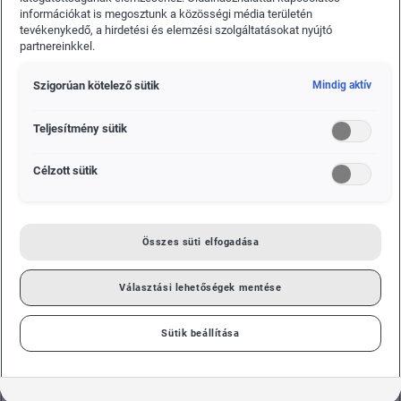
információkat is megosztunk a közösségi média területén
koncepcióval, a moduláris gyártással készülnek az
tevékenykedő, a hirdetési és elemzési szolgáltatásokat nyújtó
elektromos járműhajtások. Az e-motorgyártás
partnereinkkel.
létrehozásához a vállalat kétszámjegyű milliós
összegű eurós beruházást valósított meg. Jelenleg
Szigorúan kötelező sütik
Mindig aktív
mintegy 100 munkatárs dolgozik az új
Teljesítmény sütik
szakterületen.
Célzott sütik
Összes süti elfogadása
Választási lehetőségek mentése
Sütik beállítása