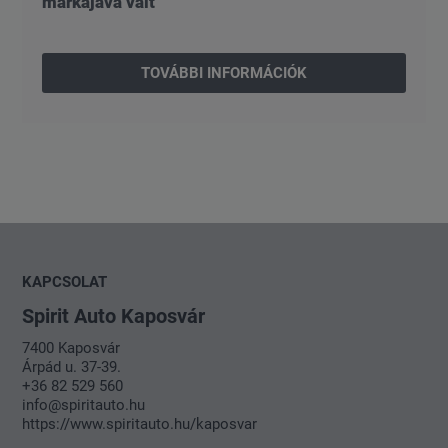
márkájává vált
TOVÁBBI INFORMÁCIÓK
KAPCSOLAT
Spirit Auto Kaposvár
7400 Kaposvár
Árpád u. 37-39.
+36 82 529 560
info@spiritauto.hu
https://www.spiritauto.hu/kaposvar