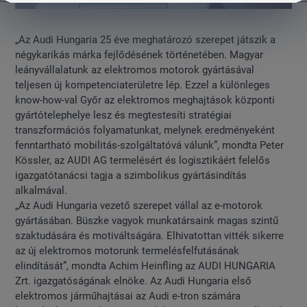
„Az Audi Hungaria 25 éve meghatározó szerepet játszik a
négykarikás márka fejlődésének történetében. Magyar
leányvállalatunk az elektromos motorok gyártásával
teljesen új kompetenciaterületre lép. Ezzel a különleges
know-how-val Győr az elektromos meghajtások központi
gyártótelephelye lesz és megtestesíti stratégiai
transzformációs folyamatunkat, melynek eredményeként
fenntartható mobilitás-szolgáltatóvá válunk”, mondta Peter
Kössler, az AUDI AG termelésért és logisztikáért felelős
igazgatótanácsi tagja a szimbolikus gyártásindítás
alkalmával.
„Az Audi Hungaria vezető szerepet vállal az e-motorok
gyártásában. Büszke vagyok munkatársaink magas szintű
szaktudására és motiváltságára. Elhivatottan vitték sikerre
az új elektromos motorunk termelésfelfutásának
elindítását”, mondta Achim Heinfling az AUDI HUNGARIA
Zrt. igazgatóságának elnöke. Az Audi Hungaria első
elektromos járműhajtásai az Audi e-tron számára