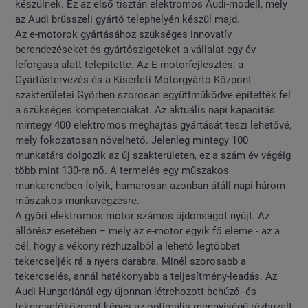
készülnek. Ez az első tisztán elektromos Audi-modell, mely
az Audi brüsszeli gyártó telephelyén készül majd.
Az e-motorok gyártásához szükséges innovatív
berendezéseket és gyártószigeteket a vállalat egy év
leforgása alatt telepítette. Az E-motorfejlesztés, a
Gyártástervezés és a Kísérleti Motorgyártó Központ
szakterületei Győrben szorosan együttműködve építették fel
a szükséges kompetenciákat. Az aktuális napi kapacitás
mintegy 400 elektromos meghajtás gyártását teszi lehetővé,
mely fokozatosan növelhető. Jelenleg mintegy 100
munkatárs dolgozik az új szakterületen, ez a szám év végéig
több mint 130-ra nő. A termelés egy műszakos
munkarendben folyik, hamarosan azonban átáll napi három
műszakos munkavégzésre.
A győri elektromos motor számos újdonságot nyújt. Az
állórész esetében – mely az e-motor egyik fő eleme - az a
cél, hogy a vékony rézhuzalból a lehető legtöbbet
tekercseljék rá a nyers darabra. Minél szorosabb a
tekercselés, annál hatékonyabb a teljesítmény-leadás. Az
Audi Hungariánál egy újonnan létrehozott behúzó- és
tekercselőközpont képes az optimális mennyiségű rézhuzalt