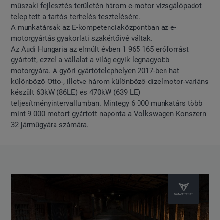
műszaki fejlesztés területén három e-motor vizsgálópadot
telepített a tartós terhelés tesztelésére.
A munkatársak az E-kompetenciaközpontban az e-
motorgyártás gyakorlati szakértőivé váltak.
Az Audi Hungaria az elmúlt évben 1 965 165 erőforrást
gyártott, ezzel a vállalat a világ egyik legnagyobb
motorgyára. A győri gyártótelephelyen 2017-ben hat
különböző Otto-, illetve három különböző dízelmotor-variáns
készült 63kW (86LE) és 470kW (639 LE)
teljesítményintervallumban. Mintegy 6 000 munkatárs több
mint 9 000 motort gyártott naponta a Volkswagen Konszern
32 járműgyára számára.