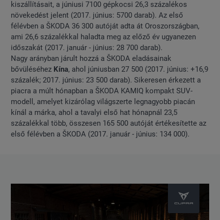
kiszállításait, a júniusi 7100 gépkocsi 26,3 százalékos
növekedést jelent (2017. június: 5700 darab). Az első
félévben a ŠKODA 36 300 autóját adta át Oroszországban,
ami 26,6 százalékkal haladta meg az előző év ugyanezen
időszakát (2017. január - június: 28 700 darab).
Nagy arányban járult hozzá a ŠKODA eladásainak
bővüléséhez
Kína
, ahol júniusban 27 500 (2017. június: +16,9
százalék; 2017. június: 23 500 darab). Sikeresen érkezett a
piacra a múlt hónapban a ŠKODA KAMIQ kompakt SUV-
modell, amelyet kizárólag világszerte legnagyobb piacán
kínál a márka, ahol a tavalyi első hat hónapnál 23,5
százalékkal több, összesen 165 500 autóját értékesítette az
első félévben a ŠKODA (2017. január - június: 134 000).