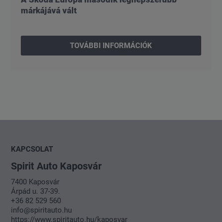
márkájává vált
TOVÁBBI INFORMÁCIÓK
KAPCSOLAT
Spirit Auto Kaposvár
7400 Kaposvár
Árpád u. 37-39.
+36 82 529 560
info@spiritauto.hu
https://www.spiritauto.hu/kaposvar