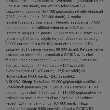
7,7 százalékos növekedést könyvelhetett el júniusban (2017.
június: 45 900 darab), míg az első félév során 5,9
százalékkal összesen 267 100 gépkocsira növelte eladásait
(2017. január - június: 252 300 darab). A márka
legjelentősebb európai piacán, Németországban, a 17 600
darabos júniusi kiszállítási volumen az előző évi sikert
ismételte meg (2017. június: 17 300 darab; +1,6 százalék), a
január elejétől június végéig terjedő időszak során pedig
93 000 darabra nőtt a ŠKODA itteni értékesítése (+5,6
százalék; 2017. január - június: 88 000 darab). Kétszámjegyű
százalékos növekedést produkált a ŠKODA az év első
felében Franciaországban (16 700 darab; +25,1 százalék),
Spanyolországban (14 800 darab; +10,1 százalék),
Svédországban (10 400 darab; +17,5 százalék) és
Hollandiában (9600 darab; +24,7 százalék).
A ŠKODA
Közép-Európában
20 800 gépkocsiját szállította ki
ügyfeleinek júniusban (2017. június: +8,2 százalék; 19 200
darab), míg az első félév folyamán 115 000 gépkocsival 4,8
százalékos növekedést ért el az előző évi időszakhoz
képest (2017. január - június: 109 800 darab). Hazai,
csehországi piacán 9400 járműátadással a ŠKODA 5,8