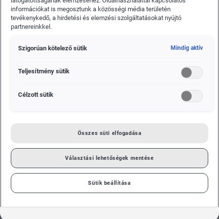
látogatottságának elemzéséhez. Oldalhasználattal kapcsolatos
százalékos növekedést jelent az előző év azonos
információkat is megosztunk a közösségi média területén
hónapjához képest (2017. június: 105 200 jármű). A
tevékenykedő, a hirdetési és elemzési szolgáltatásokat nyújtó
partnereinkkel.
bővülés fő hajtóereje továbbra is a ŠKODA KODIAQ
és a ŠKODA KAROQ. A márka világszerte
Szigorúan kötelező sütik
Mindig aktív
legnagyobb piacán, Kínában, a múlt hónapban
sikeresnek bizonyult a KAMIQ kompakt SUV-modell
Teljesítmény sütik
piaci bevezetése.
Célzott sütik
Összes süti elfogadása
Választási lehetőségek mentése
Sütik beállítása