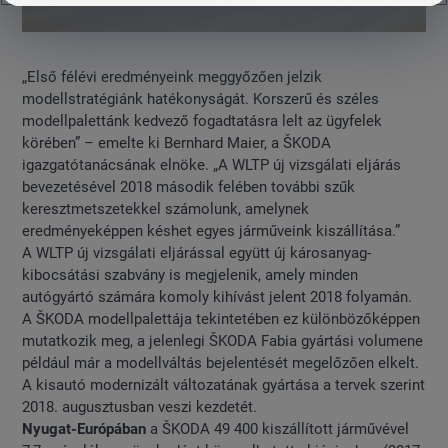
„Első félévi eredményeink meggyőzően jelzik
modellstratégiánk hatékonyságát. Korszerű és széles
modellpalettánk kedvező fogadtatásra lelt az ügyfelek
körében” – emelte ki Bernhard Maier, a ŠKODA
igazgatótanácsának elnöke. „A WLTP új vizsgálati eljárás
bevezetésével 2018 második felében további szűk
keresztmetszetekkel számolunk, amelynek
eredményeképpen késhet egyes járműveink kiszállítása.”
A WLTP új vizsgálati eljárással együtt új károsanyag-
kibocsátási szabvány is megjelenik, amely minden
autógyártó számára komoly kihívást jelent 2018 folyamán.
A ŠKODA modellpalettája tekintetében ez különbözőképpen
mutatkozik meg, a jelenlegi ŠKODA Fabia gyártási volumene
például már a modellváltás bejelentését megelőzően elkelt.
A kisautó modernizált változatának gyártása a tervek szerint
2018. augusztusban veszi kezdetét.
Nyugat-Európában
a ŠKODA 49 400 kiszállított járművével