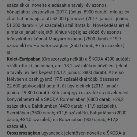
százalékkal növelte eladásait a tavalyi év azonos
hónapjához viszonyítva (2017. június: 8900 darab), míg az év
első hat hónapja alatt 52 000 járművét (2017. január - június:
51 200 darab; +1,4 százalék) szállította ki. Növekedést ért el
a márka január elejétől június végéig az előző év azonos
időszakához képest Magyarországon (7500 darab; +19,9
százalék) és Horvátországban (3500 darab; +7,5 százalék)
is.
Kelet-Európában
(Oroszország nélkül) a ŠKODA 4300 autóját
szállította ki júniusban, ami 13,1 százalékos bővülést jelent
a tavalyi évihez képest (2017. június: 3800 darab). Az első
félévben a cseh gyártó 17,5 százalékkal több, összesen
22 600 gépkocsiját adta itt át ügyfeleinek (2017. január -
június: 19 300 darab). Kétszámjegyű százalékos növekedést
könyvelhetett el a ŠKODA Romániában (6800 darab; +29,2
százalék), a Baltikumban (4400 darab; +11,9 százalék),
Szerbiában (3500 darab; +11,6 százalék), Bulgáriában (2000
darab; +34,0 százalék) és Boszniában (900 darab; +12,3
százalék).
Oroszországban
ugyancsak jelentősen növelte a ŠKODA a