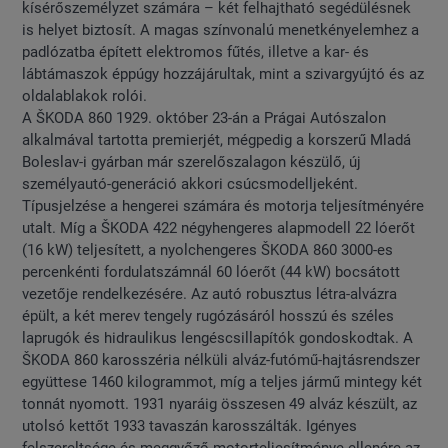
kísérőszemélyzet számára – két felhajtható segédülésnek
is helyet biztosít. A magas színvonalú menetkényelemhez a
padlózatba épített elektromos fűtés, illetve a kar- és
lábtámaszok éppúgy hozzájárultak, mint a szivargyújtó és az
oldalablakok rolói.
A ŠKODA 860 1929. október 23-án a Prágai Autószalon
alkalmával tartotta premierjét, mégpedig a korszerű Mladá
Boleslav-i gyárban már szerelőszalagon készülő, új
személyautó-generáció akkori csúcsmodelljeként.
Típusjelzése a hengerei számára és motorja teljesítményére
utalt. Míg a ŠKODA 422 négyhengeres alapmodell 22 lóerőt
(16 kW) teljesített, a nyolchengeres ŠKODA 860 3000-es
percenkénti fordulatszámnál 60 lóerőt (44 kW) bocsátott
vezetője rendelkezésére. Az autó robusztus létra-alvázra
épült, a két merev tengely rugózásáról hosszú és széles
laprugók és hidraulikus lengéscsillapítók gondoskodtak. A
ŠKODA 860 karosszéria nélküli alváz-futómű-hajtásrendszer
együttese 1460 kilogrammot, míg a teljes jármű mintegy két
tonnát nyomott. 1931 nyaráig összesen 49 alváz készült, az
utolsó kettőt 1933 tavaszán karosszálták. Igényes