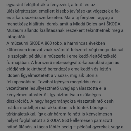
egyaránt felújították a fényezést, a tető- és az
üléskárpitozást, emellett kisebb javításokat végeztek a fa-
és a karosszériaszerkezeten. Mára új fényben ragyog a
menetkész kiállítási darab, amit a Mladá Boleslav-i ŠKODA
Múzeum állandó kiállításának részeként tekinthetnek meg a
látogatók.
A múzeumi ŠKODA 860 több, a harmincas években
különösen innovatívnak számító felszereltségi megoldással
is szolgált, például a műszerfali emelkedő-/lejtőérzékelő
formájában. A korszerű sebességváltó-kapcsolási ajánlás
elődjének tekinthető berendezés emelkedőn és lejtőn
időben figyelmeztetett a vissza-, míg sík úton a
felkapcsolásra. További igényes megoldásként a
vezetőteret lesüllyeszthető üveglap választotta el a
kényelmes utastértől, így biztosítva a szükséges
diszkréciót. A nagy hagyományokra visszatekintő cseh
márka modelljei már akkoriban is kitűntek bőséges
térkínálatukkal, így akár három felnőtt is kényelmesen
helyet foglalhatott a ŠKODA 860 kellemesen párnázott
hátsó ülésén, a tágas lábtér pedig – például gyerekek vagy a