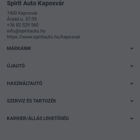
Spirit Auto Kaposvár
7400 Kaposvár
Árpád u. 37-39.
+36 82 529 560
info@spiritauto.hu
https://www.spiritauto.hu/kaposvar
MÁRKÁINK
Volkswagen
ÚJAUTÓ
Audi
Azonnal elvihető modelleink
SEAT
HASZNÁLTAUTÓ
Ajánlatok és akciók
Škoda
Gyorskereső
Konfigurálás
SZERVIZ ÉS TARTOZÉK
CUPRA
Részletes keresés
Finanszírozási tanácsadás
Ajánlat
Volkswagen Haszonjárművek
Akció
KARRIER/ÁLLÁS LEHETŐSÉG
Szervizidőpont-foglalás
Das WeltAuto
Nyitott pozíciók
Keréktárcsák
Általános jelentkezés