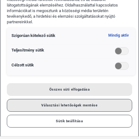
látogatottságának elemzéséhez. Oldalhasználattal kapcsolatos
rugalmasságával bizonyult meggyőzőnek. A
információkat is megosztunk a közösségi média területén
ŠKODA 860 mostantól a Mladá Boleslav-i ŠKODA
tevékenykedő, a hirdetési és elemzési szolgáltatásokat nyújtó
Múzeum állandó kiállításának része.
partnereinkkel.
Szigorúan kötelező sütik
Mindig aktív
Teljesítmény sütik
Célzott sütik
Összes süti elfogadása
Választási lehetőségek mentése
Sütik beállítása
A ŠKODA 860 jól érzékelteti azon magas konstrukciós és