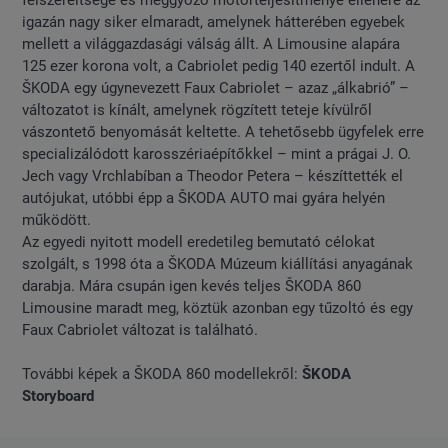
felszereltsége és meggyőző motorteljesítménye ellenére az
igazán nagy siker elmaradt, amelynek hátterében egyebek
mellett a világgazdasági válság állt. A Limousine alapára
125 ezer korona volt, a Cabriolet pedig 140 ezertől indult. A
ŠKODA egy úgynevezett Faux Cabriolet – azaz „álkabrió” –
változatot is kínált, amelynek rögzített teteje kívülről
vászontető benyomását keltette. A tehetősebb ügyfelek erre
specializálódott karosszériaépítőkkel – mint a prágai J. O.
Jech vagy Vrchlabíban a Theodor Petera – készíttették el
autójukat, utóbbi épp a ŠKODA AUTO mai gyára helyén
működött.
Az egyedi nyitott modell eredetileg bemutató célokat
szolgált, s 1998 óta a ŠKODA Múzeum kiállítási anyagának
darabja. Mára csupán igen kevés teljes ŠKODA 860
Limousine maradt meg, köztük azonban egy tűzoltó és egy
Faux Cabriolet változat is található.
További képek a ŠKODA 860 modellekről:
ŠKODA
Storyboard