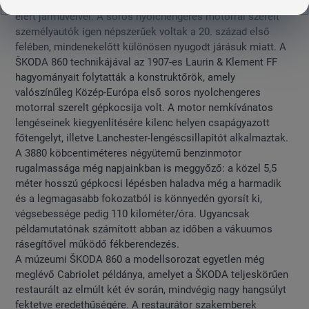
műszaki színvonalat, amit a cseh gyártó már a háború előtt
elért járműveivel. A soros nyolchengeres motorral szerelt
személyautók igen népszerűek voltak a 20. század első
felében, mindenekelőtt különösen nyugodt járásuk miatt. A
ŠKODA 860 technikájával az 1907-es Laurin & Klement FF
hagyományait folytatták a konstruktőrök, amely
valószínűleg Közép-Európa első soros nyolchengeres
motorral szerelt gépkocsija volt. A motor nemkívánatos
lengéseinek kiegyenlítésére kilenc helyen csapágyazott
főtengelyt, illetve Lanchester-lengéscsillapítót alkalmaztak.
A 3880 köbcentiméteres négyütemű benzinmotor
rugalmassága még napjainkban is meggyőző: a közel 5,5
méter hosszú gépkocsi lépésben haladva még a harmadik
és a legmagasabb fokozatból is könnyedén gyorsít ki,
végsebessége pedig 110 kilométer/óra. Ugyancsak
példamutatónak számított abban az időben a vákuumos
rásegítővel működő fékberendezés.
A múzeumi ŠKODA 860 a modellsorozat egyetlen még
meglévő Cabriolet példánya, amelyet a ŠKODA teljeskörűen
restaurált az elmúlt két év során, mindvégig nagy hangsúlyt
fektetve eredethűségére. A restaurátor szakemberek