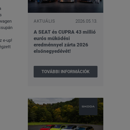
a
s
AKTUÁLIS
2026.05.13.
swagen
 csupán
A SEAT és CUPRA 43 millió
eurós működési
z e-up!
eredménnyel zárta 2026
égzett
elsőnegyedévét!
TOVÁBBI INFORMÁCIÓK