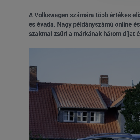
A Volkswagen számára több értékes eli
es évada. Nagy példányszámú online és p
szakmai zsűri a márkának három díjat és