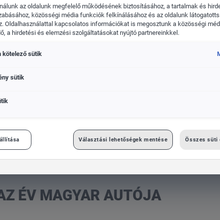
nálunk az oldalunk megfelelő működésének biztosításához, a tartalmak és hird
zabásához, közösségi média funkciók felkínálásához és az oldalunk látogatott
. Oldalhasználattal kapcsolatos információkat is megosztunk a közösségi médi
, a hirdetési és elemzési szolgáltatásokat nyújtó partnereinkkel.
 kötelező sütik
kswagen Haszonjárművek
Das WeltAuto
M
ény sütik
tik
ersenyen
állítása
Választási lehetőségek mentése
Összes süti
AZ ÉV MAGYAR AUTÓJA