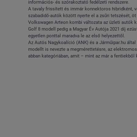
információs- és szórakoztató fedélzeti rendszere.
A tavaly frissített és immár konnektoros hibridként,
szabadidő-autók között nyerte el a zsűri tetszését,
Volkswagen Arteon kombi változata az üzleti autók ka
Golf 8 modell pedig a Magyar Év Autója 2021 díj ezüs
egyetlen ponttal maradva le az első helyezettől.
Az Autós Nagykoalíció (ANK) és a Járműipar.hu által 
modellt is nevezte a megmérettetésre, az elektromos 
abban kategóriában, amit – mint az már a fentiekből 