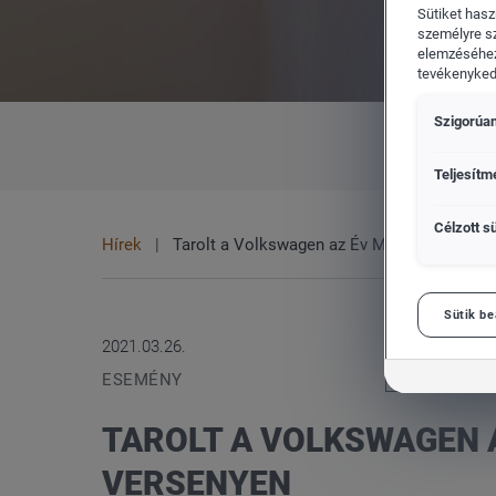
Sütiket hasz
személyre s
elemzéséhez
tevékenykedő
Szigorúan
CUPRA
Vol
MINDEN
MÁRKA
Teljesítm
Célzott sü
Hírek
Tarolt a Volkswagen az Év Magyar Autója v
Sütik be
2021.03.26.
ESEMÉNY
TAROLT A VOLKSWAGEN 
VERSENYEN