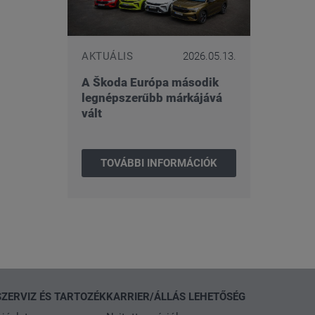
AKTUÁLIS
2026.05.13.
A Škoda Európa második
legnépszerűbb márkájává
vált
TOVÁBBI INFORMÁCIÓK
SZERVIZ ÉS TARTOZÉK
KARRIER/ÁLLÁS LEHETŐSÉG