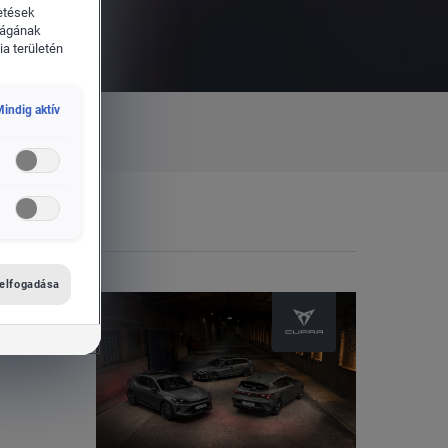
etések
ságának
a területén
indig aktív
 elfogadása