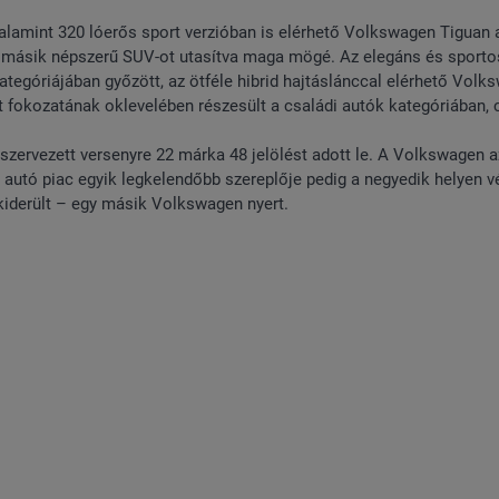
 valamint 320 lóerős sport verzióban is elérhető Volkswagen Tiguan 
 öt másik népszerű SUV-ot utasítva maga mögé. Az elegáns és sporto
tegóriájában győzött, az ötféle hibrid hajtáslánccal elérhető Volk
t fokozatának oklevelében részesült a családi autók kategóriában,
szervezett versenyre 22 márka 48 jelölést adott le. A Volkswagen a
autó piac egyik legkelendőbb szereplője pedig a negyedik helyen v
kiderült – egy másik Volkswagen nyert.