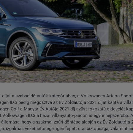
 díjat a szabadidő-autók kategóriában, a Volkswagen Arteon Shoot
agen ID.3 pedig megosztva az Év Zöldautója 2021 díjat kapta a vill
agen Golf a Magyar Év Autója 2021 díj ezüst fokozatú oklevelét kap
t Volkswagen ID.3 a hazai villanyautó-piacon is egyre népszerűbb. 
állomása, hogy a szakmai zsűri döntése alapján az Év Zöldautója 
ga, izgalmas vezethetősége, igen fejlett utasbiztonsága, valamint in