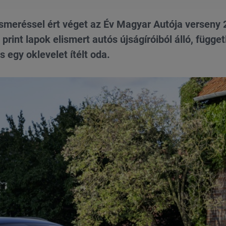
smeréssel ért véget az Év Magyar Autója verseny 
rint lapok elismert autós újságíróiból álló, függet
 egy oklevelet ítélt oda.