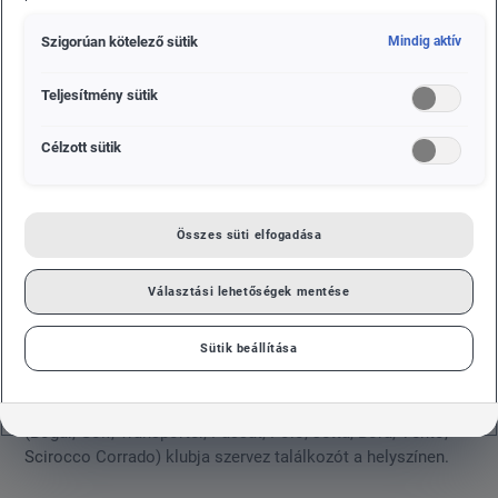
Szigorúan kötelező sütik
Mindig aktív
Teljesítmény sütik
Célzott sütik
Összes süti elfogadása
Választási lehetőségek mentése
Igazi Volkswagen ünneppé nőtte ki magát az ötéves
hagyománnyal rendelkező Volkswagen-találkozó, amit idén
Sütik beállítása
szeptember 23-án szervez a márka hazai importőre a
Hungaroringen. Míg öt évvel ezelőtt kizárólag Golfok
randevúztak a mogyoródi versenypályán, idén már tíz típus
(Bogár, Golf, Transporter, Passat, Polo, Jetta, Bora, Vento,
Scirocco Corrado) klubja szervez találkozót a helyszínen.