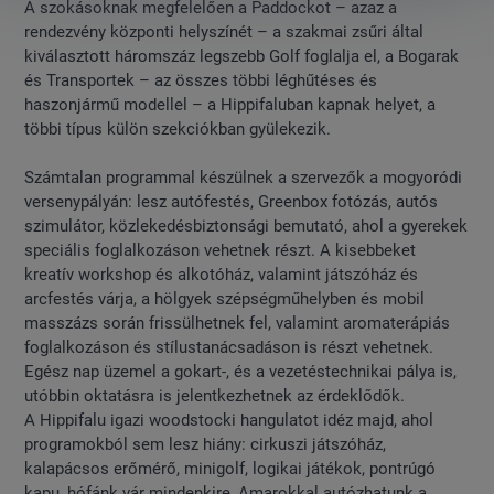
A szokásoknak megfelelően a Paddockot – azaz a
rendezvény központi helyszínét – a szakmai zsűri által
kiválasztott háromszáz legszebb Golf foglalja el, a Bogarak
és Transportek – az összes többi léghűtéses és
haszonjármű modellel – a Hippifaluban kapnak helyet, a
többi típus külön szekciókban gyülekezik.
Számtalan programmal készülnek a szervezők a mogyoródi
versenypályán: lesz autófestés, Greenbox fotózás, autós
szimulátor, közlekedésbiztonsági bemutató, ahol a gyerekek
speciális foglalkozáson vehetnek részt. A kisebbeket
kreatív workshop és alkotóház, valamint játszóház és
arcfestés várja, a hölgyek szépségműhelyben és mobil
masszázs során frissülhetnek fel, valamint aromaterápiás
foglalkozáson és stílustanácsadáson is részt vehetnek.
Egész nap üzemel a gokart-, és a vezetéstechnikai pálya is,
utóbbin oktatásra is jelentkezhetnek az érdeklődők.
A Hippifalu igazi woodstocki hangulatot idéz majd, ahol
programokból sem lesz hiány: cirkuszi játszóház,
kalapácsos erőmérő, minigolf, logikai játékok, pontrúgó
kapu, hófánk vár mindenkire, Amarokkal autózhatunk a