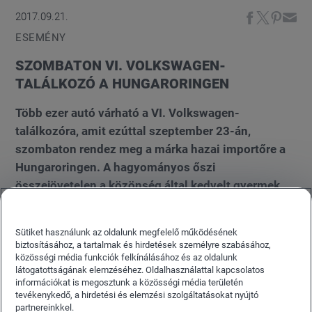
2017.09.21.
ESEMÉNY
SZOMBATON VI. VOLKSWAGEN-
TALÁLKOZÓ A HUNGARORINGEN
Több ezer autó várható a VI. Volkswagen-
találkozóra, amit ezúttal szeptember 23-án,
szombaton rendez meg a márka hazai importőre a
Hungaroringen. A hagyományos őszi
összejövetelen a közönség által kedvelt gyermek,
női, férfi programok mellett sok újdonsággal
készülnek a szervezők, bemutatkozik az új Polo, a
Sütiket használunk az oldalunk megfelelő működésének
legszerencsésebb látogató pedig ezúttal egy VI-os
biztosításához, a tartalmak és hirdetések személyre szabásához,
Golfot vihet haza.
közösségi média funkciók felkínálásához és az oldalunk
látogatottságának elemzéséhez. Oldalhasználattal kapcsolatos
információkat is megosztunk a közösségi média területén
tevékenykedő, a hirdetési és elemzési szolgáltatásokat nyújtó
partnereinkkel.