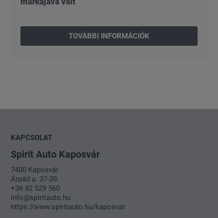
márkájává vált
TOVÁBBI INFORMÁCIÓK
KAPCSOLAT
Spirit Auto Kaposvár
7400 Kaposvár
Árpád u. 37-39.
+36 82 529 560
info@spiritauto.hu
https://www.spiritauto.hu/kaposvar