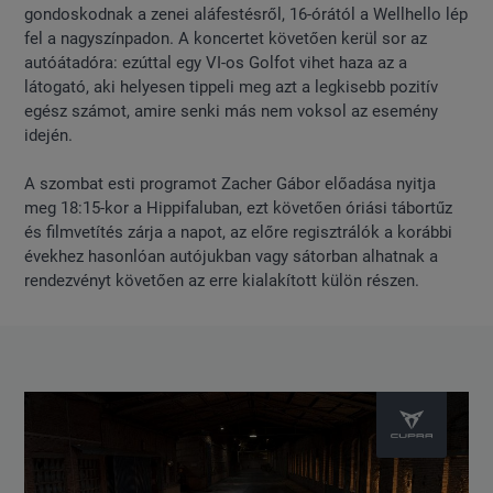
gondoskodnak a zenei aláfestésről, 16-órától a Wellhello lép
fel a nagyszínpadon. A koncertet követően kerül sor az
autóátadóra: ezúttal egy VI-os Golfot vihet haza az a
látogató, aki helyesen tippeli meg azt a legkisebb pozitív
egész számot, amire senki más nem voksol az esemény
idején.
A szombat esti programot Zacher Gábor előadása nyitja
meg 18:15-kor a Hippifaluban, ezt követően óriási tábortűz
és filmvetítés zárja a napot, az előre regisztrálók a korábbi
évekhez hasonlóan autójukban vagy sátorban alhatnak a
rendezvényt követően az erre kialakított külön részen.