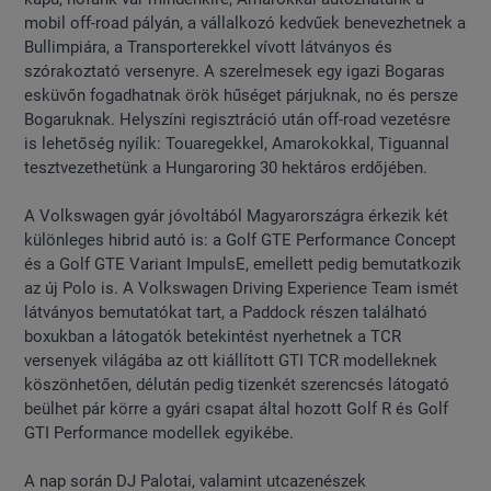
mobil off-road pályán, a vállalkozó kedvűek benevezhetnek a
Bullimpiára, a Transporterekkel vívott látványos és
szórakoztató versenyre. A szerelmesek egy igazi Bogaras
esküvőn fogadhatnak örök hűséget párjuknak, no és persze
Bogaruknak. Helyszíni regisztráció után off-road vezetésre
is lehetőség nyílik: Touaregekkel, Amarokokkal, Tiguannal
tesztvezethetünk a Hungaroring 30 hektáros erdőjében.
A Volkswagen gyár jóvoltából Magyarországra érkezik két
különleges hibrid autó is: a Golf GTE Performance Concept
és a Golf GTE Variant ImpulsE, emellett pedig bemutatkozik
az új Polo is. A Volkswagen Driving Experience Team ismét
látványos bemutatókat tart, a Paddock részen található
boxukban a látogatók betekintést nyerhetnek a TCR
versenyek világába az ott kiállított GTI TCR modelleknek
köszönhetően, délután pedig tizenkét szerencsés látogató
beülhet pár körre a gyári csapat által hozott Golf R és Golf
GTI Performance modellek egyikébe.
A nap során DJ Palotai, valamint utcazenészek