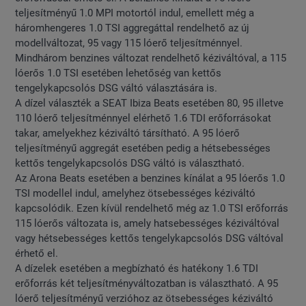
teljesítményű 1.0 MPI motortól indul, emellett még a
háromhengeres 1.0 TSI aggregáttal rendelhető az új
modellváltozat, 95 vagy 115 lóerő teljesítménnyel.
Mindhárom benzines változat rendelhető kéziváltóval, a 115
lóerős 1.0 TSI esetében lehetőség van kettős
tengelykapcsolós DSG váltó választására is.
A dízel választék a SEAT Ibiza Beats esetében 80, 95 illetve
110 lóerő teljesítménnyel elérhető 1.6 TDI erőforrásokat
takar, amelyekhez kéziváltó társítható. A 95 lóerő
teljesítményű aggregát esetében pedig a hétsebességes
kettős tengelykapcsolós DSG váltó is választható.
Az Arona Beats esetében a benzines kínálat a 95 lóerős 1.0
TSI modellel indul, amelyhez ötsebességes kéziváltó
kapcsolódik. Ezen kívül rendelhető még az 1.0 TSI erőforrás
115 lóerős változata is, amely hatsebességes kéziváltóval
vagy hétsebességes kettős tengelykapcsolós DSG váltóval
érhető el.
A dízelek esetében a megbízható és hatékony 1.6 TDI
erőforrás két teljesítményváltozatban is választható. A 95
lóerő teljesítményű verzióhoz az ötsebességes kéziváltó