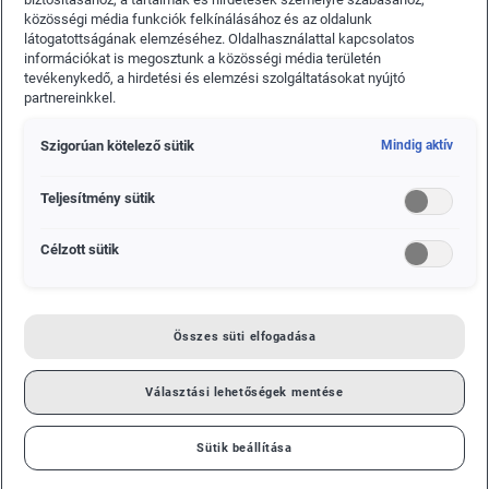
Arona és az Ateca modellekben. Most pedig új
közösségi média funkciók felkínálásához és az oldalunk
szintre érkezett a a SEAT és a Beats szövetsége,
látogatottságának elemzéséhez. Oldalhasználattal kapcsolatos
információkat is megosztunk a közösségi média területén
hiszen bemutatkozott a fiatalos és városi modellek
tevékenykedő, a hirdetési és elemzési szolgáltatásokat nyújtó
két új, egyedi változata, az Ibiza és az Arona Beats.
partnereinkkel.
Szigorúan kötelező sütik
Mindig aktív
Teljesítmény sütik
Célzott sütik
Összes süti elfogadása
Választási lehetőségek mentése
Sütik beállítása
A SEAT Ibiza és Arona Beats modellek a nagyközönség