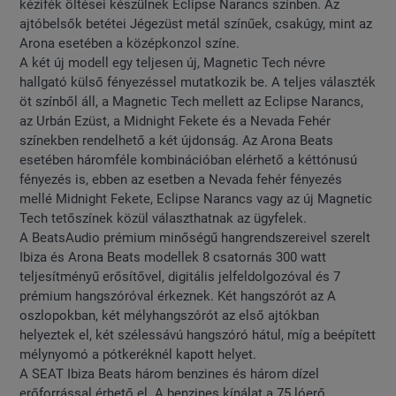
kézifék öltései készülnek Eclipse Narancs színben. Az
ajtóbelsők betétei Jégezüst metál színűek, csakúgy, mint az
Arona esetében a középkonzol színe.
A két új modell egy teljesen új, Magnetic Tech névre
hallgató külső fényezéssel mutatkozik be. A teljes választék
öt színből áll, a Magnetic Tech mellett az Eclipse Narancs,
az Urbán Ezüst, a Midnight Fekete és a Nevada Fehér
színekben rendelhető a két újdonság. Az Arona Beats
esetében háromféle kombinációban elérhető a kéttónusú
fényezés is, ebben az esetben a Nevada fehér fényezés
mellé Midnight Fekete, Eclipse Narancs vagy az új Magnetic
Tech tetőszínek közül választhatnak az ügyfelek.
A BeatsAudio prémium minőségű hangrendszereivel szerelt
Ibiza és Arona Beats modellek 8 csatornás 300 watt
teljesítményű erősítővel, digitális jelfeldolgozóval és 7
prémium hangszóróval érkeznek. Két hangszórót az A
oszlopokban, két mélyhangszórót az első ajtókban
helyeztek el, két szélessávú hangszóró hátul, míg a beépített
mélynyomó a pótkeréknél kapott helyet.
A SEAT Ibiza Beats három benzines és három dízel
erőforrással érhető el. A benzines kínálat a 75 lóerő