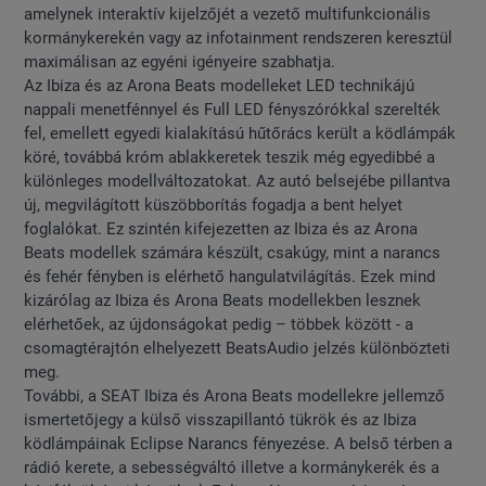
amelynek interaktív kijelzőjét a vezető multifunkcionális
kormánykerekén vagy az infotainment rendszeren keresztül
maximálisan az egyéni igényeire szabhatja.
Az Ibiza és az Arona Beats modelleket LED technikájú
nappali menetfénnyel és Full LED fényszórókkal szerelték
fel, emellett egyedi kialakítású hűtőrács került a ködlámpák
köré, továbbá króm ablakkeretek teszik még egyedibbé a
különleges modellváltozatokat. Az autó belsejébe pillantva
új, megvilágított küszöbborítás fogadja a bent helyet
foglalókat. Ez szintén kifejezetten az Ibiza és az Arona
Beats modellek számára készült, csakúgy, mint a narancs
és fehér fényben is elérhető hangulatvilágítás. Ezek mind
kizárólag az Ibiza és Arona Beats modellekben lesznek
elérhetőek, az újdonságokat pedig – többek között - a
csomagtérajtón elhelyezett BeatsAudio jelzés különbözteti
meg.
További, a SEAT Ibiza és Arona Beats modellekre jellemző
ismertetőjegy a külső visszapillantó tükrök és az Ibiza
ködlámpáinak Eclipse Narancs fényezése. A belső térben a
rádió kerete, a sebességváltó illetve a kormánykerék és a