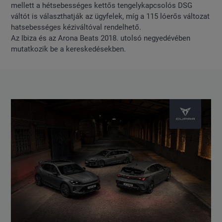
mellett a hétsebességes kettős tengelykapcsolós DSG
váltót is választhatják az ügyfelek, míg a 115 lóerős változat
hatsebességes kéziváltóval rendelhető.
Az Ibiza és az Arona Beats 2018. utolsó negyedévében
mutatkozik be a kereskedésekben.