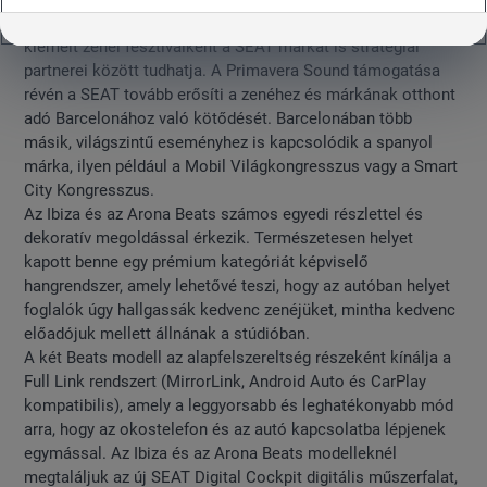
előtt a Primavera Sound alkalmával debütáltak, amely
kiemelt zenei fesztiválként a SEAT márkát is stratégiai
partnerei között tudhatja. A Primavera Sound támogatása
révén a SEAT tovább erősíti a zenéhez és márkának otthont
adó Barcelonához való kötődését. Barcelonában több
másik, világszintű eseményhez is kapcsolódik a spanyol
márka, ilyen például a Mobil Világkongresszus vagy a Smart
City Kongresszus.
Az Ibiza és az Arona Beats számos egyedi részlettel és
dekoratív megoldással érkezik. Természetesen helyet
kapott benne egy prémium kategóriát képviselő
hangrendszer, amely lehetővé teszi, hogy az autóban helyet
foglalók úgy hallgassák kedvenc zenéjüket, mintha kedvenc
előadójuk mellett állnának a stúdióban.
A két Beats modell az alapfelszereltség részeként kínálja a
Full Link rendszert (MirrorLink, Android Auto és CarPlay
kompatibilis), amely a leggyorsabb és leghatékonyabb mód
arra, hogy az okostelefon és az autó kapcsolatba lépjenek
egymással. Az Ibiza és az Arona Beats modelleknél
megtaláljuk az új SEAT Digital Cockpit digitális műszerfalat,