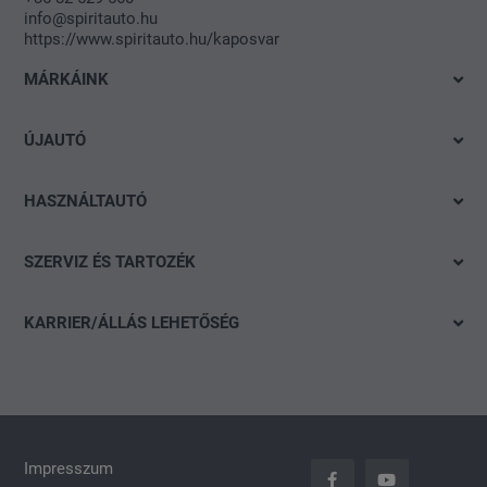
info@spiritauto.hu
https://www.spiritauto.hu/kaposvar
MÁRKÁINK
Volkswagen
ÚJAUTÓ
Audi
Azonnal elvihető modelleink
SEAT
HASZNÁLTAUTÓ
Ajánlatok és akciók
Škoda
Gyorskereső
Konfigurálás
SZERVIZ ÉS TARTOZÉK
CUPRA
Részletes keresés
Finanszírozási tanácsadás
Ajánlat
Volkswagen Haszonjárművek
Akció
KARRIER/ÁLLÁS LEHETŐSÉG
Szervizidőpont-foglalás
Das WeltAuto
Nyitott pozíciók
Keréktárcsák
Általános jelentkezés
carLOG
Impresszum