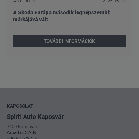
AKTUÁLIS
2026.05.13.
A Škoda Európa második legnépszerűbb
márkájává vált
TOVÁBBI INFORMÁCIÓK
KAPCSOLAT
Spirit Auto Kaposvár
7400 Kaposvár
Árpád u. 37-39.
+36 82 529 560