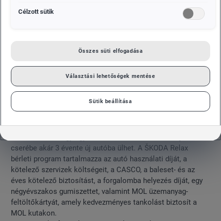
Célzott sütik
Összes süti elfogadása
Választási lehetőségek mentése
Sütik beállítása
A ŠKODA Relax bérleti programmal 3 évig, havi 59.900
Forintért juthat egy 75 lóerős ŠKODA FABIA Ambition 1.0
MPI modellhez. Így egy tervezhető, fix havi bérleti díjért
cserébe akár 3 évente új autóba ülhet. A ŠKODA Relax
bérleti program tartalmazza az autó használati díját, a
kötelező szervizek költségeit, a CASCO, a baleset- és az
éves kötelező biztosítást, a forgalomba helyezés díját, egy
négyévszakos gumiszettet, valamint MOL üzemanyag-
feltöltőkártyát, amely kedvezményes tankolást biztosít a
MOL kutakon.