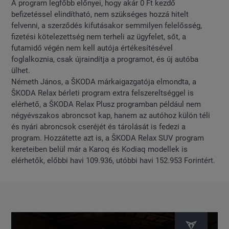
A program legfőbb előnyei, hogy akár 0 Ft kezdő
befizetéssel elindítható, nem szükséges hozzá hitelt
felvenni, a szerződés kifutásakor semmilyen felelősség,
fizetési kötelezettség nem terheli az ügyfelet, sőt, a
futamidő végén nem kell autója értékesítésével
foglalkoznia, csak újraindítja a programot, és új autóba
ülhet.
Németh János, a ŠKODA márkaigazgatója elmondta, a
ŠKODA Relax bérleti program extra felszereltséggel is
elérhető, a ŠKODA Relax Plusz programban például nem
négyévszakos abroncsot kap, hanem az autóhoz külön téli
és nyári abroncsok cseréjét és tárolását is fedezi a
program. Hozzátette azt is, a ŠKODA Relax SUV program
kereteiben belül már a Karoq és Kodiaq modellek is
elérhetők, előbbi havi 109.936, utóbbi havi 152.953 Forintért.