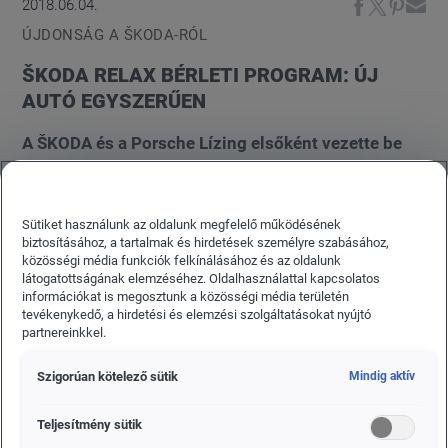
2018.06.04.
ÚJDONSÁG A ŠKODA-RÓL
ŠKODA RELAX BÉRLETI PROGRAM: ÚJ
AUTÓ EGYSZERŰEN
A ŠKODA és a Porsche Lízing elsőként vezette be
Magyarországon a Nyugat-Európában és a
szomszédos országokban már nagy
népszerűségnek örvendő privát bérleti
Sütiket használunk az oldalunk megfelelő működésének
biztosításához, a tartalmak és hirdetések személyre szabásához,
konstrukciót, amivel mindazokat az előnyöket
közösségi média funkciók felkínálásához és az oldalunk
magánemberként vagy egyéni vállalkozóként is
látogatottságának elemzéséhez. Oldalhasználattal kapcsolatos
élvezheti, melyek eddig csak cégek számára voltak
információkat is megosztunk a közösségi média területén
tevékenykedő, a hirdetési és elemzési szolgáltatásokat nyújtó
elérhetőek.
partnereinkkel.
Szigorúan kötelező sütik
Mindig aktív
Teljesítmény sütik