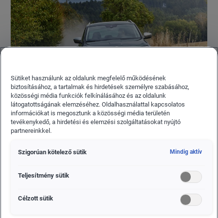
Sütiket használunk az oldalunk megfelelő működésének
biztosításához, a tartalmak és hirdetések személyre szabásához,
közösségi média funkciók felkínálásához és az oldalunk
látogatottságának elemzéséhez. Oldalhasználattal kapcsolatos
információkat is megosztunk a közösségi média területén
tevékenykedő, a hirdetési és elemzési szolgáltatásokat nyújtó
A ŠKODA KAROQ 2017 óta ötvözi a SUV-modellek
partnereinkkel.
szegmensében mély benyomást keltő módon kompakt
méreteit a ŠKODA modellekre jellemző bőséges
Szigorúan kötelező sütik
Mindig aktív
térkínálattal. Mindezt igény szerint 479 és 1810 liter között
variálható csomagtér egészíti ki. Az új ŠKODA KAROQ
Teljesítmény sütik
SCOUT most tovább bővíti a kompakt SUV-modell eleve
sokrétű használhatóságát, amely már alapkivitelben kínált
Célzott sütik
összkerékhajtásával és műanyag védőelemeivel minden
eddiginél ideálisabb kísérővé lép elő a műutaktól távol. Új