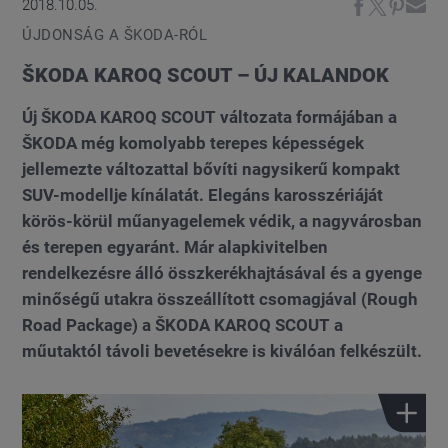
2018.10.05.
ÚJDONSÁG A ŠKODA-RÓL
ŠKODA KAROQ SCOUT – ÚJ KALANDOK
Új ŠKODA KAROQ SCOUT változata formájában a
ŠKODA még komolyabb terepes képességek
jellemezte változattal bővíti nagysikerű kompakt
SUV-modellje kínálatát. Elegáns karosszériáját
körös-körül műanyagelemek védik, a nagyvárosban
és terepen egyaránt. Már alapkivitelben
rendelkezésre álló összkerékhajtásával és a gyenge
minőségű utakra összeállított csomagjával (Rough
Road Package) a ŠKODA KAROQ SCOUT a
műutaktól távoli bevetésekre is kiválóan felkészült.