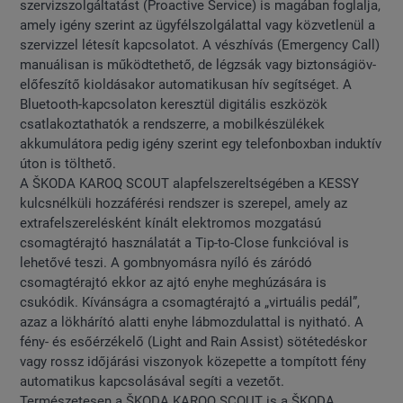
szervizszolgáltatást (Proactive Service) is magában foglalja,
amely igény szerint az ügyfélszolgálattal vagy közvetlenül a
szervizzel létesít kapcsolatot. A vészhívás (Emergency Call)
manuálisan is működtethető, de légzsák vagy biztonságiöv-
előfeszítő kioldásakor automatikusan hív segítséget. A
Bluetooth-kapcsolaton keresztül digitális eszközök
csatlakoztathatók a rendszerre, a mobilkészülékek
akkumulátora pedig igény szerint egy telefonboxban induktív
úton is tölthető.
A ŠKODA KAROQ SCOUT alapfelszereltségében a KESSY
kulcsnélküli hozzáférési rendszer is szerepel, amely az
extrafelszerelésként kínált elektromos mozgatású
csomagtérajtó használatát a Tip-to-Close funkcióval is
lehetővé teszi. A gombnyomásra nyíló és záródó
csomagtérajtó ekkor az ajtó enyhe meghúzására is
csukódik. Kívánságra a csomagtérajtó a „virtuális pedál”,
azaz a lökhárító alatti enyhe lábmozdulattal is nyitható. A
fény- és esőérzékelő (Light and Rain Assist) sötétedéskor
vagy rossz időjárási viszonyok közepette a tompított fény
automatikus kapcsolásával segíti a vezetőt.
Természetesen a ŠKODA KAROQ SCOUT is a ŠKODA