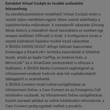
Extraként Virtual Cockpit és további széleskörű
felszereltség
Az extrafelszerelésként rendelhető Virtual Cockpit révén a
vezető teljes mértékben egyéni ízlése szerint alakíthatja a
kijelzőtechnika működését. A menetprofil választás (Driving
Mode Select) a műutaktól távoli használatra ez esetben egy
terepes beállítást (Offroad) is kínál. A konfiguráció során a
vezető különböző kijelzési módok közül választhat.
A ŠKODA KAROQ SCOUT átfogó hálózati kapcsolatai
kívánságra a SmartLink+ technika használatát is lehetővé
teszik, amely az Apple CarPlay, az Android Auto, a
MirrorLink™ és a SmartGate rendszereket is elhozza a
fedélzetre. A ŠKODA Media Command segítségével az
infotainment-rendszer funkciói akár két csatlakoztatott
táblagépről is vezérelhetők.
A ŠKODA Connect mobil online-szolgáltatásai az
Infotainment Online, a Care Connect és az Emergency Call
területekre oszlanak. Az Infotainment Online szolgáltatásai
között szerepel például az online közlekedési információk, a
Care Connect pedig egyebek mellett a proaktív