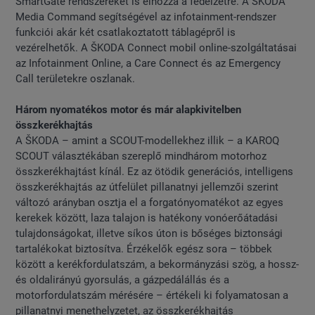
SmartGate rendszereket is elhozza a fedélzetre. A ŠKODA
Media Command segítségével az infotainment-rendszer
funkciói akár két csatlakoztatott táblagépről is
vezérelhetők. A ŠKODA Connect mobil online-szolgáltatásai
az Infotainment Online, a Care Connect és az Emergency
Call területekre oszlanak.
Három nyomatékos motor és már alapkivitelben
összkerékhajtás
A ŠKODA – amint a SCOUT-modellekhez illik – a KAROQ
SCOUT választékában szereplő mindhárom motorhoz
összkerékhajtást kínál. Ez az ötödik generációs, intelligens
összkerékhajtás az útfelület pillanatnyi jellemzői szerint
változó arányban osztja el a forgatónyomatékot az egyes
kerekek között, laza talajon is hatékony vonóerőátadási
tulajdonságokat, illetve síkos úton is bőséges biztonsági
tartalékokat biztosítva. Érzékelők egész sora – többek
között a kerékfordulatszám, a bekormányzási szög, a hossz-
és oldalirányú gyorsulás, a gázpedálállás és a
motorfordulatszám mérésére – értékeli ki folyamatosan a
pillanatnyi menethelyzetet, az összkerékhajtás