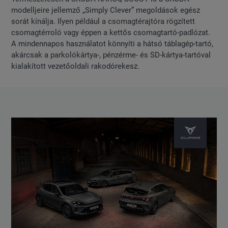
modelljeire jellemző „Simply Clever” megoldások egész
sorát kínálja. Ilyen például a csomagtérajtóra rögzített
csomagtérroló vagy éppen a kettős csomagtartó-padlózat.
A mindennapos használatot könnyíti a hátsó táblagép-tartó,
akárcsak a parkolókártya-, pénzérme- és SD-kártya-tartóval
kialakított vezetőoldali rakodórekesz.