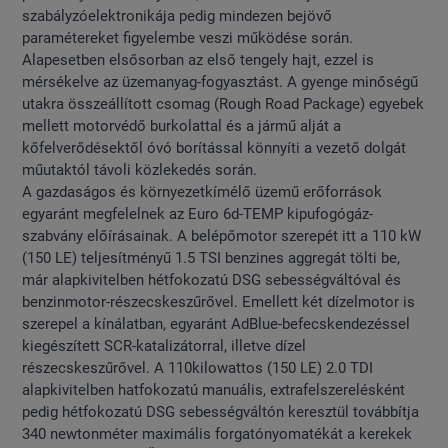
szabályzóelektronikája pedig mindezen bejövő
paramétereket figyelembe veszi működése során.
Alapesetben elsősorban az első tengely hajt, ezzel is
mérsékelve az üzemanyag-fogyasztást. A gyenge minőségű
utakra összeállított csomag (Rough Road Package) egyebek
mellett motorvédő burkolattal és a jármű alját a
kőfelverődésektől óvó borítással könnyíti a vezető dolgát
műutaktól távoli közlekedés során.
A gazdaságos és környezetkímélő üzemű erőforrások
egyaránt megfelelnek az Euro 6d-TEMP kipufogógáz-
szabvány előírásainak. A belépőmotor szerepét itt a 110 kW
(150 LE) teljesítményű 1.5 TSI benzines aggregát tölti be,
már alapkivitelben hétfokozatú DSG sebességváltóval és
benzinmotor-részecskeszűrővel. Emellett két dízelmotor is
szerepel a kínálatban, egyaránt AdBlue-befecskendezéssel
kiegészített SCR-katalizátorral, illetve dízel
részecskeszűrővel. A 110kilowattos (150 LE) 2.0 TDI
alapkivitelben hatfokozatú manuális, extrafelszerelésként
pedig hétfokozatú DSG sebességváltón keresztül továbbítja
340 newtonméter maximális forgatónyomatékát a kerekek