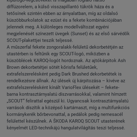
kipufogó-végcsöveket is magában foglaló hátsó
diffúzorelem, a külső visszapillantó tükrök háza és a
tetősínek szintén ebben az árnyalatban, míg az oldalsó
küszöbburkolatok az ezüst és a fekete kombinációjában
jelennek meg. A különleges modellváltozat egyéni
megjelenését színezett üvegek (Sunset) és az első sárvédők
SCOUT-plakettjei teszik teljessé.
A műszerfal fekete zongoralakk-felületű dekorbetétjén az
utastérben is feltűnik egy SCOUT-logó, miközben a
küszöblécek KAROQ-logót hordoznak. Az ajtókárpitok Ash
Brown dekorbetétjei sötét kőrisfa felületűek,
extrafelszerelésként pedig Dark Brushed dekorbetétek is
rendelkezésre állnak. Az ülések új kárpitozása – kivéve az
extrafelszerelésként kínált VarioFlex ülésekét – fekete-
barna kontrasztárnyalatú díszvarrásokkal, valamint hímzett
„SCOUT” felirattal egészül ki. Ugyancsak kontrasztárnyalatú
varrások díszítik a középső kartámaszt, míg a multifunkciós
kormánykerék bőrbevonattal, a pedálok pedig nemesacél
felülettel készülnek. A ŠKODA KAROQ SCOUT utasterének
kényelmét LED-technikájú hangulatvilágítás teszi teljessé.