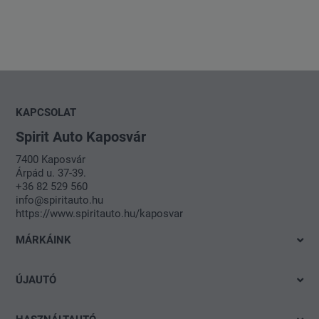
KAPCSOLAT
Spirit Auto Kaposvár
7400 Kaposvár
Árpád u. 37-39.
+36 82 529 560
info@spiritauto.hu
https://www.spiritauto.hu/kaposvar
MÁRKÁINK
Volkswagen
ÚJAUTÓ
Audi
Azonnal elvihető modelleink
SEAT