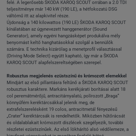
felé. A legerősebb ŠKODA KAROQ SCOUT orrában a 2.0 TDI
teljesítménye már 140 kW (190 LE), a hétfokozatú DSG
váltómű itt az alapkivitel része.
Újdonság a 140 kilowattos (190 LE) ŠKODA KAROQ SCOUT
kínálatában az úgynevezett hanggenerátor (Sound
Generator), amely egyéni hangzásképet produkálva mély
benyomást keltő hanghatásokkal szolgál a bennülők
számára. E technika kizárólag a menetprofil választással
(Driving Mode Select) együtt kapható, így már a ŠKODA
KAROQ SCOUT alapfelszereltségében szerepel.
Robusztus megjelenés ezüstszínű és krómozott elemekkel
Mindjárt az első pillantásra feltűnő a ŠKODA KAROQ SCOUT
robusztus karaktere. Markáns kerékjárati borításai alatt 18
col peremátmérőjű, antracitárnyalatú, polírozott „Braga”
könnyűfém keréktárcsákkal jelenik meg, de
extrafelszerelésként 19 colos, antracitmetál fényezésű
„Crater” keréktárcsák is rendelhetők. Miközben hűtőrácsát
és oldalablakait krómozott díszlécek szegélyezik, további
részletei ezüstszínűek. Az első lökhárító alsó védőlemeze, a