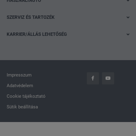
HASZNÁLTAUTÓ
Ajánlatok és akciók
Škoda
Gyorskereső
Konfigurálás
SZERVIZ ÉS TARTOZÉK
CUPRA
Részletes keresés
Finanszírozási tanácsadás
Ajánlat
Volkswagen Haszonjárművek
Akció
KARRIER/ÁLLÁS LEHETŐSÉG
Szervizidőpont-foglalás
Das WeltAuto
Nyitott pozíciók
Keréktárcsák
Általános jelentkezés
carLOG
Impresszum
Adatvédelem
Cookie tájékoztató
Sütik beállítása