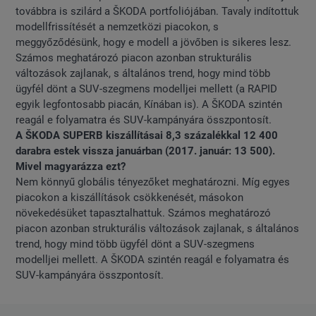
továbbra is szilárd a ŠKODA portfoliójában. Tavaly indítottuk
modellfrissítését a nemzetközi piacokon, s
meggyőződésünk, hogy e modell a jövőben is sikeres lesz.
Számos meghatározó piacon azonban strukturális
változások zajlanak, s általános trend, hogy mind több
ügyfél dönt a SUV-szegmens modelljei mellett (a RAPID
egyik legfontosabb piacán, Kínában is). A ŠKODA szintén
reagál e folyamatra és SUV-kampányára összpontosít.
A ŠKODA SUPERB kiszállításai 8,3 százalékkal 12 400
darabra estek vissza januárban (2017. január: 13 500).
Mivel magyarázza ezt?
Nem könnyű globális tényezőket meghatározni. Míg egyes
piacokon a kiszállítások csökkenését, másokon
növekedésüket tapasztalhattuk. Számos meghatározó
piacon azonban strukturális változások zajlanak, s általános
trend, hogy mind több ügyfél dönt a SUV-szegmens
modelljei mellett. A ŠKODA szintén reagál e folyamatra és
SUV-kampányára összpontosít.