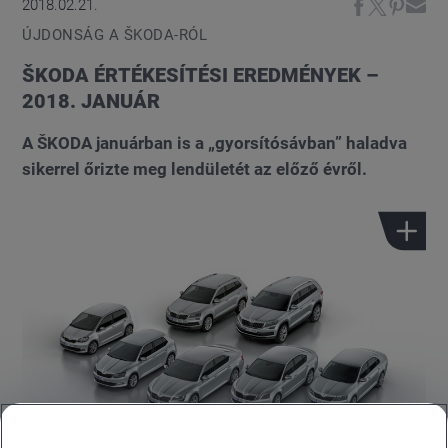
2018.02.21.
ÚJDONSÁG A ŠKODA-RÓL
ŠKODA ÉRTÉKESÍTÉSI EREDMÉNYEK –
2018. JANUÁR
A ŠKODA januárban is a „gyorsítósávban” haladva
sikerrel őrizte meg lendületét az előző évről.