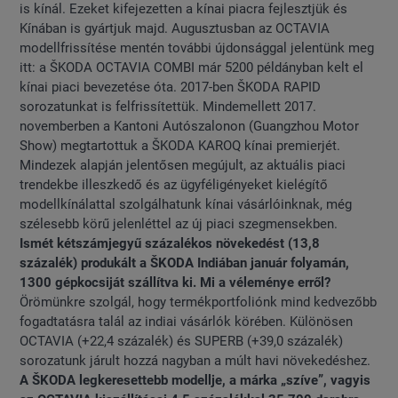
is kínál. Ezeket kifejezetten a kínai piacra fejlesztjük és
Kínában is gyártjuk majd. Augusztusban az OCTAVIA
modellfrissítése mentén további újdonsággal jelentünk meg
itt: a ŠKODA OCTAVIA COMBI már 5200 példányban kelt el
kínai piaci bevezetése óta. 2017-ben ŠKODA RAPID
sorozatunkat is felfrissítettük. Mindemellett 2017.
novemberben a Kantoni Autószalonon (Guangzhou Motor
Show) megtartottuk a ŠKODA KAROQ kínai premierjét.
Mindezek alapján jelentősen megújult, az aktuális piaci
trendekbe illeszkedő és az ügyféligényeket kielégítő
modellkínálattal szolgálhatunk kínai vásárlóinknak, még
szélesebb körű jelenléttel az új piaci szegmensekben.
Ismét kétszámjegyű százalékos növekedést (13,8
százalék) produkált a ŠKODA Indiában január folyamán,
1300 gépkocsiját szállítva ki. Mi a véleménye erről?
Örömünkre szolgál, hogy termékportfoliónk mind kedvezőbb
fogadtatásra talál az indiai vásárlók körében. Különösen
OCTAVIA (+22,4 százalék) és SUPERB (+39,0 százalék)
sorozatunk járult hozzá nagyban a múlt havi növekedéshez.
A ŠKODA legkeresettebb modellje, a márka „szíve”, vagyis