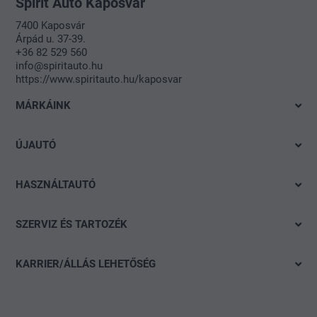
Spirit Auto Kaposvár
7400 Kaposvár
Árpád u. 37-39.
+36 82 529 560
info@spiritauto.hu
https://www.spiritauto.hu/kaposvar
MÁRKÁINK
Volkswagen
ÚJAUTÓ
Audi
Azonnal elvihető modelleink
SEAT
HASZNÁLTAUTÓ
Ajánlatok és akciók
Škoda
Gyorskereső
Konfigurálás
SZERVIZ ÉS TARTOZÉK
CUPRA
Részletes keresés
Finanszírozási tanácsadás
Ajánlat
Volkswagen Haszonjárművek
Akció
KARRIER/ÁLLÁS LEHETŐSÉG
Szervizidőpont-foglalás
Das WeltAuto
Nyitott pozíciók
Keréktárcsák
Általános jelentkezés