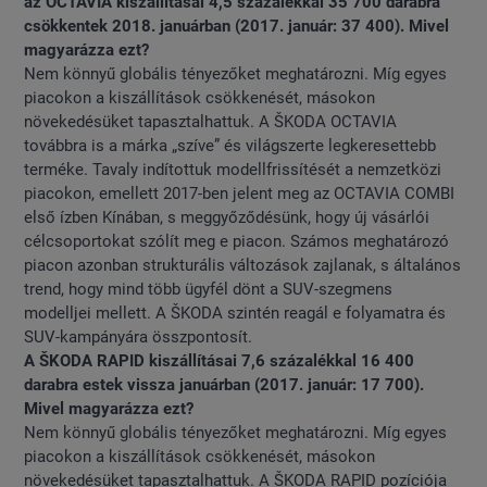
az OCTAVIA kiszállításai 4,5 százalékkal 35 700 darabra
csökkentek 2018. januárban (2017. január: 37 400). Mivel
magyarázza ezt?
Nem könnyű globális tényezőket meghatározni. Míg egyes
piacokon a kiszállítások csökkenését, másokon
növekedésüket tapasztalhattuk. A ŠKODA OCTAVIA
továbbra is a márka „szíve” és világszerte legkeresettebb
terméke. Tavaly indítottuk modellfrissítését a nemzetközi
piacokon, emellett 2017-ben jelent meg az OCTAVIA COMBI
első ízben Kínában, s meggyőződésünk, hogy új vásárlói
célcsoportokat szólít meg e piacon. Számos meghatározó
piacon azonban strukturális változások zajlanak, s általános
trend, hogy mind több ügyfél dönt a SUV-szegmens
modelljei mellett. A ŠKODA szintén reagál e folyamatra és
SUV-kampányára összpontosít.
A ŠKODA RAPID kiszállításai 7,6 százalékkal 16 400
darabra estek vissza januárban (2017. január: 17 700).
Mivel magyarázza ezt?
Nem könnyű globális tényezőket meghatározni. Míg egyes
piacokon a kiszállítások csökkenését, másokon
növekedésüket tapasztalhattuk. A ŠKODA RAPID pozíciója