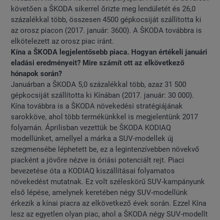
követően a ŠKODA sikerrel őrizte meg lendületét és 26,0
százalékkal több, összesen 4500 gépkocsiját szállította ki
az orosz piacon (2017. január: 3600). A ŠKODA továbbra is
elkötelezett az orosz piac iránt.
Kína a ŠKODA legjelentősebb piaca. Hogyan értékeli januári
eladási eredményeit? Mire számít ott az elkövetkező
hónapok során?
Januárban a ŠKODA 5,0 százalékkal több, azaz 31 500
gépkocsiját szállította ki Kínában (2017. január: 30 000).
Kína továbbra is a ŠKODA növekedési stratégiájának
sarokköve, ahol több termékünkkel is megjelentünk 2017
folyamán. Áprilisban vezettük be ŠKODA KODIAQ
modellünket, amellyel a márka a SUV-modellek új
szegmensébe léphetett be, ez a legintenzívebben növekvő
piacként a jövőre nézve is óriási potenciált rejt. Piaci
bevezetése óta a KODIAQ kiszállításai folyamatos
növekedést mutatnak. Ez volt széleskörű SUV-kampányunk
első lépése, amelynek keretében négy SUV-modellünk
érkezik a kínai piacra az elkövetkező évek során. Ezzel Kína
lesz az egyetlen olyan piac, ahol a ŠKODA négy SUV-modellt