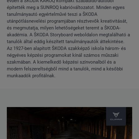
évben a ŠKODA KAROQ kompakt szabadidő-autóból
építették meg a SUNROQ kabrióváltozatot. Minden egyes
tanulmányautó egyértelművé teszi a ŠKODA
utánpótlásnevelési programjában résztvevők kreativitását,
és megmutatja, milyen lehetőségeket teremt a ŠKODA-
akadémia. A ŠKODA Storyboard weboldalon megtalálható a
tanulók által eddig készített tanulmányautók áttekintése.
Az 1927-ben alapított ŠKODA szakképző iskola három- és
négyéves képzési programokat kínál számos műszaki
szakmában. A kiemelkedő képzési színvonalból és a
modern felszereltségből mind a tanulók, mind a későbbi
munkaadók profitálnak.