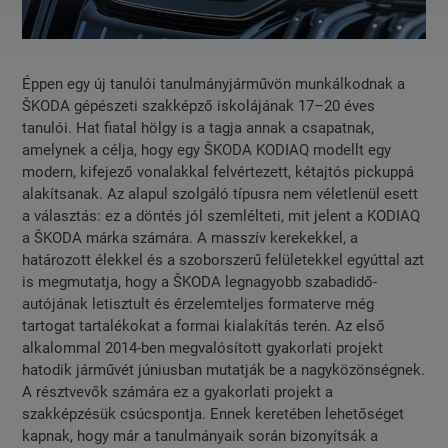
Éppen egy új tanulói tanulmányjárművön munkálkodnak a
ŠKODA gépészeti szakképző iskolájának 17–20 éves
tanulói. Hat fiatal hölgy is a tagja annak a csapatnak,
amelynek a célja, hogy egy ŠKODA KODIAQ modellt egy
modern, kifejező vonalakkal felvértezett, kétajtós pickuppá
alakítsanak. Az alapul szolgáló típusra nem véletlenül esett
a választás: ez a döntés jól szemlélteti, mit jelent a KODIAQ
a ŠKODA márka számára. A masszív kerekekkel, a
határozott élekkel és a szoborszerű felületekkel egyúttal azt
is megmutatja, hogy a ŠKODA legnagyobb szabadidő-
autójának letisztult és érzelemteljes formaterve még
tartogat tartalékokat a formai kialakítás terén. Az első
alkalommal 2014-ben megvalósított gyakorlati projekt
hatodik járművét júniusban mutatják be a nagyközönségnek.
A résztvevők számára ez a gyakorlati projekt a
szakképzésük csúcspontja. Ennek keretében lehetőséget
kapnak, hogy már a tanulmányaik során bizonyítsák a