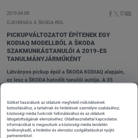
2019.04.09.
ÚJDONSÁG A ŠKODA-RÓL
PICKUPVÁLTOZATOT ÉPÍTENEK EGY
KODIAQ MODELLBŐL A ŠKODA
SZAKMUNKÁSTANULÓI A 2019-ES
TANULMÁNYJÁRMŰKÉNT
Látványos pickup épül a ŠKODA KODIAQ alapjain,
ez lesz a ŠKODA hatodik tanulói autója. A 35
szakmunkástanuló – a csapatnak hat fiatal hölgy is
a tagja – célja, hogy 2019-ben első ízben
Sütiket használunk az oldalunk megfelelő működésének
használják fel a ŠKODA KODIAQ típust a tanulói
biztosításához, a tartalmak és hirdetések személyre szabásához,
tanulmányhoz. A ŠKODA mérnökeinek, valamint a
közösségi média funkciók felkínálásához és az oldalunk
látogatottságának elemzéséhez. Oldalhasználattal kapcsolatos
műszaki fejlesztés, a formatervezés és a gyártás
információkat is megosztunk a közösségi média területén
területén dolgozó munkatársainak szakszerű
tevékenykedő, a hirdetési és elemzési szolgáltatásokat nyújtó
támogatásával a cseh autógyártó legnagyobb
partnereinkkel.