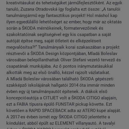
kreativitásukat és tehetségüket járműfejlesztőként. Az egyik
tanuló, Zuzana Otradovská így foglalta ezt össze: „A tanulói
tanulmányjármű egy fantasztikus projekt! Hol máshol kap
ilyen egyedülálló lehetőséget az ember, hogy már az oktatás
során a ŠKODA mérnökeinek, formatervezőinek és
szakoktatóinak segítségével egy kis csapatban a saját
autóját építse meg, saját ötleteit és elképzeléseit
megvalósítsa?!” Tanulmányaik korai szakaszában a projekt
résztvevői a ŠKODA Design központjában, Mladá Boleslav
városában belepillanthattak Oliver Stefani vezető tervező és
csapatának munkájába. Az ő pontos iránymutatásukkal
alkották meg az első önálló, kézzel rajzolt vázlataikat.
A Mladá Boleslav városában található ŠKODA gépészeti
szakképző iskolájának hallgatói 2014 óta immár minden
évben egy új tanulmányautót építenek. A diákok első
koncepcióautója a CITIJET volt a ŠKODA CITIGO alapjain,
ezt a FABIA típusra épülő FUNSTAR pickup követte. Ezt
követően a RAPID SPACEBACK adta az ATERO kupé alapját.
A 2017-es évben ismét egy ŠKODA CITIGO jelentette a
kiindulást, abból épült az ELEMENT villanyautó. A tavalyi