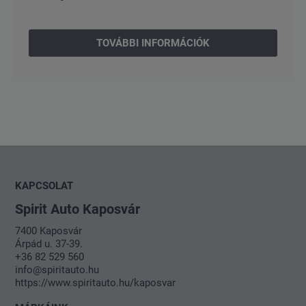
TOVÁBBI INFORMÁCIÓK
KAPCSOLAT
Spirit Auto Kaposvár
7400 Kaposvár
Árpád u. 37-39.
+36 82 529 560
info@spiritauto.hu
https://www.spiritauto.hu/kaposvar