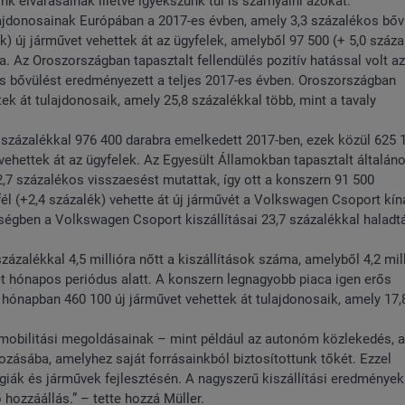
k elvárásainak illetve igyekszünk túl is szárnyalni azokat."
ulajdonosainak Európában a 2017-es évben, amely 3,3 százalékos bőv
 új járművet vehettek át az ügyfelek, amelyből 97 500 (+ 5,0 száza
. Az Oroszországban tapasztalt fellendülés pozitív hatással volt a
os bővülést eredményezett a teljes 2017-es évben. Oroszországban
 át tulajdonosaik, amely 25,8 százalékkal több, mint a tavaly
 százalékkal 976 400 darabra emelkedett 2017-ben, ezek közül 625 
vehettek át az ügyfelek. Az Egyesült Államokban tapasztalt általán
7 százalékos visszaesést mutattak, így ott a konszern 91 500
yfél (+2,4 százalék) vehette át új járművét a Volkswagen Csoport kín
érségben a Volkswagen Csoport kiszállításai 23,7 százalékkal halad
ázalékkal 4,5 millióra nőtt a kiszállítások száma, amelyből 4,2 mill
két hónapos periódus alatt. A konszern legnagyobb piaca igen erős
hónapban 460 100 új járművet vehettek át tulajdonosaik, amely 17,
obilitási megoldásainak – mint például az autonóm közlekedés, a
gozásába, amelyhez saját forrásainkból biztosítottunk tőkét. Ezzel
iák és járművek fejlesztésén. A nagyszerű kiszállítási eredmények
hozzáállás.” – tette hozzá Müller.