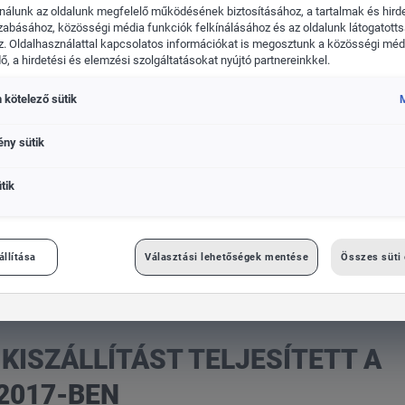
nálunk az oldalunk megfelelő működésének biztosításához, a tartalmak és hird
zabásához, közösségi média funkciók felkínálásához és az oldalunk látogatott
. Oldalhasználattal kapcsolatos információkat is megosztunk a közösségi médi
, a hirdetési és elemzési szolgáltatásokat nyújtó partnereinkkel.
 kötelező sütik
kswagen Haszonjárművek
Das WeltAuto
M
ény sütik
tik
ett a Volkswagen Csoport 2017-ben
állítása
Választási lehetőségek mentése
Összes süti
 KISZÁLLÍTÁST TELJESÍTETT A
2017-BEN