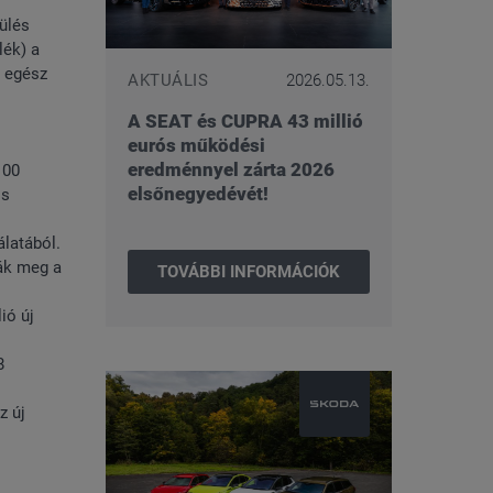
ülés
lék) a
z egész
AKTUÁLIS
2026.05.13.
A SEAT és CUPRA 43 millió
eurós működési
eredménnyel zárta 2026
100
elsőnegyedévét!
os
álatából.
ták meg a
TOVÁBBI INFORMÁCIÓK
ió új
8
z új