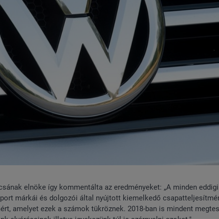
csának elnöke így kommentálta az eredményeket: „A minden eddigi
ort márkái és dolgozói által nyújtott kiemelkedő csapatteljesítm
ért, amelyet ezek a számok tükröznek. 2018-ban is mindent megtes