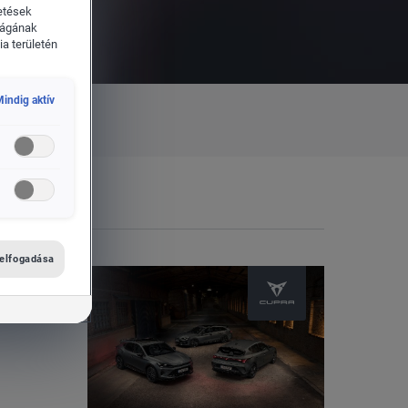
etések
ságának
a területén
indig aktív
 elfogadása