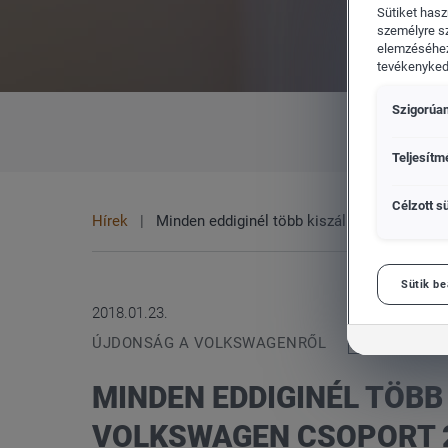
Sütiket hasz
személyre s
elemzéséhez
tevékenykedő
Szigorúan
CUPRA
Vol
MINDEN
MÁRKA
Teljesítm
Célzott sü
Hírek
Minden eddiginél több kiszállítást teljesít
Sütik be
2018.01.23.
ÚJDONSÁG A VOLKSWAGENRŐL
MINDEN EDDIGINÉL TÖBB
VOLKSWAGEN CSOPORT 