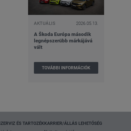
AKTUÁLIS
2026.05.13.
A Škoda Európa második
legnépszerűbb márkájává
vált
TOVÁBBI INFORMÁCIÓK
SZERVIZ ÉS TARTOZÉK
KARRIER/ÁLLÁS LEHETŐSÉG