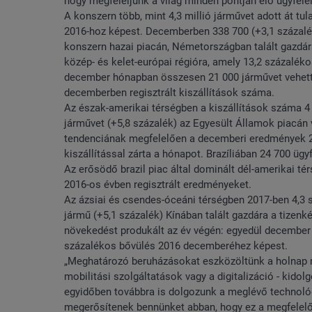
hogy megfeleljünk a világ minden pontján élő ügyfelein
A konszern több, mint 4,3 millió járművet adott át t
2016-hoz képest. Decemberben 338 700 (+3,1 százalék)
konszern hazai piacán, Németországban talált gazdára
közép- és kelet-európai régióra, amely 13,2 százalék
december hónapban összesen 21 000 járművet vehettek
decemberben regisztrált kiszállítások száma.
Az észak-amerikai térségben a kiszállítások száma 4
járművet (+5,8 százalék) az Egyesült Államok piacán 
tendenciának megfelelően a decemberi eredmények 2,
kiszállítással zárta a hónapot. Brazíliában 24 700 üg
Az erősödő brazil piac által dominált dél-amerikai t
2016-os évben regisztrált eredményeket.
Az ázsiai és csendes-óceáni térségben 2017-ben 4,3 sz
jármű (+5,1 százalék) Kínában talált gazdára a tizen
növekedést produkált az év végén: egyedül december 
százalékos bővülés 2016 decemberéhez képest.
„Meghatározó beruházásokat eszközöltünk a holnap m
mobilitási szolgáltatások vagy a digitalizáció - kidol
egyidőben továbbra is dolgozunk a meglévő technológ
megerősítenek bennünket abban, hogy ez a megfelelő 