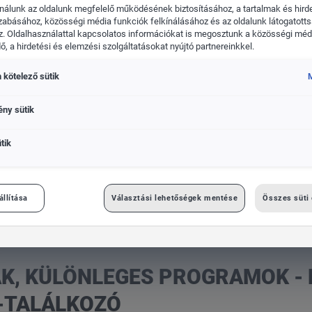
nálunk az oldalunk megfelelő működésének biztosításához, a tartalmak és hird
zabásához, közösségi média funkciók felkínálásához és az oldalunk látogatott
. Oldalhasználattal kapcsolatos információkat is megosztunk a közösségi médi
, a hirdetési és elemzési szolgáltatásokat nyújtó partnereinkkel.
 kötelező sütik
kswagen Haszonjárművek
Das WeltAuto
M
ény sütik
tik
k - ez volt a VI. Volkswagen-találkozó
állítása
Választási lehetőségek mentése
Összes süti
, KÜLÖNLEGES PROGRAMOK - 
N-TALÁLKOZÓ