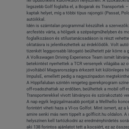
fel típusonként külön-külön helyszínen. A szokásokn
legszebb Golf foglalta el, a Bogarak és Transportek 
kaptak helyet, míg a többi típus rajongói (Passat, P
autóikkal.
Idén is számtalan programmal készültek a szervezők:
arcfestés várta, a hölgyek a szépségműhelyben és mo
foglalkozáson és stílustanácsadáson is részt vehettek
oktatásra is jelentkezhettek az érdeklődők. Volt autóf
tizenkét leggyorsabb látogató beülhetett pár körre a 
A Volkswagen Driving Experience Team ismét látvány
betekintést nyerhettek a TCR versenyek világába az 
jóvoltából Magyarországra érkezett két különleges hi
ImpulsE, emellett pedig a nagyszínpadon megtekinthet
A Hippifaluban szintén rengeteg gyerekprogram színes
off-roadozhattak az erdőben, beülhettek a mobil off-
Transporterekkel vívott látványos és szórakoztató ve
A nap egyik legizgalmasabb pontját a Wellhello koncer
forintért viheti haza a VI-os Golfot. Mint ismert, az a
amire senki más nem tippelt a golflicit.hu oldalon. A s
helyszínen kell tartózkodni az eredményhirdetés sorá
aki 138 forintos ajánlatot tett a kocsiért, ez az össz