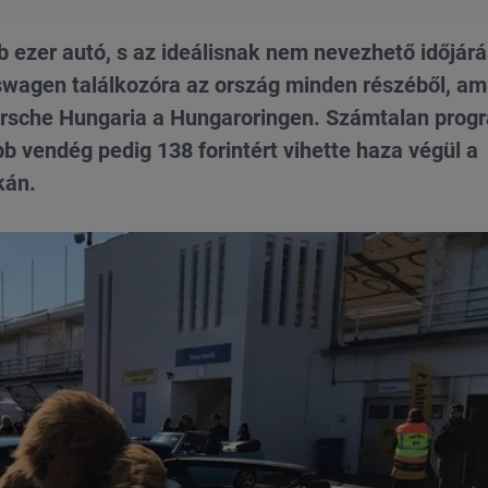
bb ezer autó, s az ideálisnak nem nevezhető időjár
swagen találkozóra az ország minden részéből, am
orsche Hungaria a Hungaroringen. Számtalan prog
b vendég pedig 138 forintért vihette haza végül a
kán.