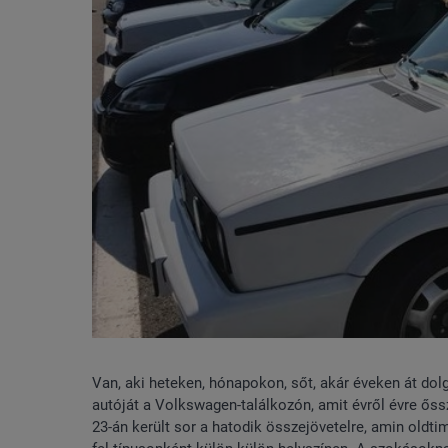
Van, aki heteken, hónapokon, sőt, akár éveken át do
autóját a Volkswagen-találkozón, amit évről évre ős
23-án került sor a hatodik összejövetelre, amin oldt