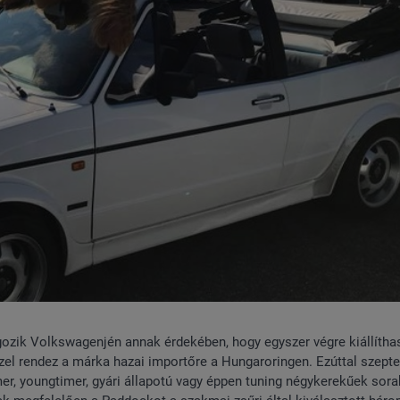
lgozik Volkswagenjén annak érdekében, hogy egyszer végre kiállítha
szel rendez a márka hazai importőre a Hungaroringen. Ezúttal szept
imer, youngtimer, gyári állapotú vagy éppen tuning négykerekűek sor