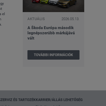
egy
ót
a el
AKTUÁLIS
2026.05.13.
n
a.
A Škoda Európa második
legnépszerűbb márkájává
vált
TOVÁBBI INFORMÁCIÓK
SZERVIZ ÉS TARTOZÉK
KARRIER/ÁLLÁS LEHETŐSÉG