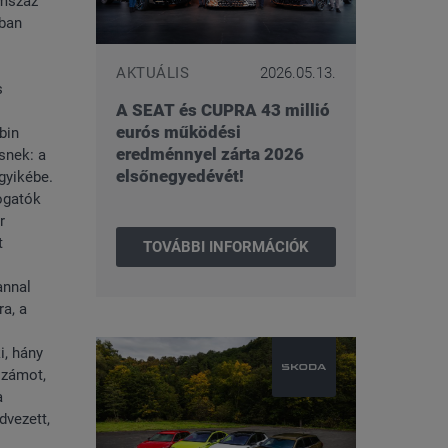
omszáz
uban
AKTUÁLIS
2026.05.13.
s
A SEAT és CUPRA 43 millió
eurós működési
bin
eredménnyel zárta 2026
ésnek: a
elsőnegyedévét!
gyikébe.
ogatók
r
t
TOVÁBBI INFORMÁCIÓK
annal
a, a
i, hány
 számot,
a
dvezett,