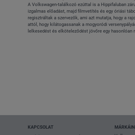
A Volkswagen-találkozó ezúttal is a Hippifaluban záru
izgalmas előadást, majd filmvetítés és egy óriási tá
regisztráltak a szervezők, ami azt mutatja, hogy a raj
attól, hogy kilátogassanak a mogyoródi versenypályá
lelkesedést és elköteleződést jövőre egy hasonlóan
KAPCSOLAT
MÁRKÁI