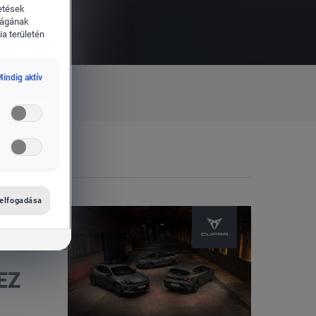
etések
ságának
a területén
indig aktív
 elfogadása
EZ