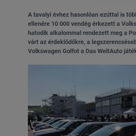
A tavalyi évhez hasonlóan ezúttal is tö
ellenére 10 000 vendég érkezett a Volk
hatodik alkalommal rendezett meg a P
várt az érdeklődőkre, a legszerencséseb
Volkswagen Golfot a Das WeltAuto játé