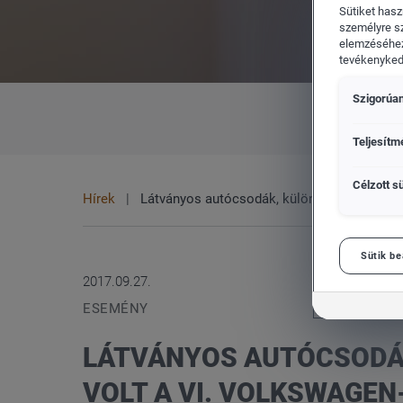
Sütiket hasz
személyre s
elemzéséhez
tevékenykedő
Szigorúan
CUPRA
Vol
MINDEN
MÁRKA
Teljesítm
Célzott sü
Hírek
Látványos autócsodák, különleges programo
Sütik be
2017.09.27.
ESEMÉNY
LÁTVÁNYOS AUTÓCSODÁK
VOLT A VI. VOLKSWAGE