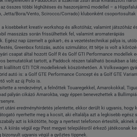
ak megfelelően a Paddockot a szakmai zsűri által kiválasztott hár
– az összes többi léghűtéses és haszonjármű modellel – a Hippifal
olo, Jetta/Bora/Vento, Scirocco/Corrado) klubonként csoportosultak
 a kisebbeket kreatív workshop és alkotóház, valamint játszóház é
bil masszázs során frissülhettek fel, valamint aromaterápiás
. Egész nap üzemelt a gokart-, és a vezetéstechnikai pálya is, utób
estés, Greenbox fotózás, autós szimulátor, itt tétje is volt a kőröz
gyári csapat által hozott Golf R és Golf GTI Performance modellek e
os bemutatókat tartott, a Paddock részen található boxukban a lát
ott kiállított GTI TCR modelleknek köszönhetően. A Volkswagen gyá
brid autó is: a Golf GTE Performance Concept és a Golf GTE Varian
ő volt az új Polo is.
ítette a rendezvényt, a felnőttek Touaregekkel, Amarokokkal, Tigu
road pályán cikázó Amarokba, vagy éppen benevezhettek a Bullimpiár
rsenyre.
t utáni eredményhirdetés jelentette, ekkor derült ki ugyanis, hogy k
 látogató nyerhette meg a kocsit, aki eltalálja azt a legkisebb egész
zabály azt is kikötötte, hogy a nyertest telefonon értesítik, akinek 
n. A kiírás végül egy Pest megyei településről érkező játékosnak ke
eg bizonyult ugyanis végül a győztes tippnek.