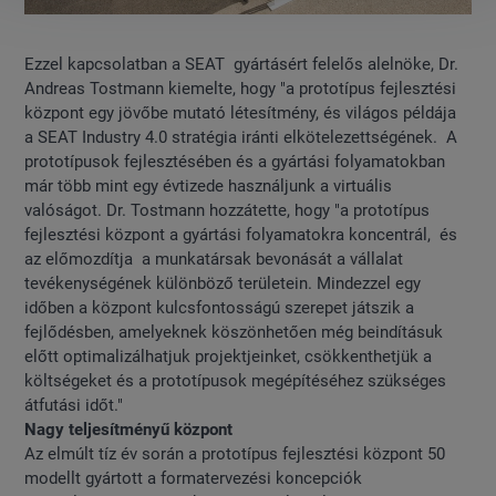
Ezzel kapcsolatban a SEAT gyártásért felelős alelnöke, Dr.
Andreas Tostmann kiemelte, hogy "a prototípus fejlesztési
központ egy jövőbe mutató létesítmény, és világos példája
a SEAT Industry 4.0 stratégia iránti elkötelezettségének. A
prototípusok fejlesztésében és a gyártási folyamatokban
már több mint egy évtizede használjunk a virtuális
valóságot. Dr. Tostmann hozzátette, hogy "a prototípus
fejlesztési központ a gyártási folyamatokra koncentrál, és
az előmozdítja a munkatársak bevonását a vállalat
tevékenységének különböző területein. Mindezzel egy
időben a központ kulcsfontosságú szerepet játszik a
fejlődésben, amelyeknek köszönhetően még beindításuk
előtt optimalizálhatjuk projektjeinket, csökkenthetjük a
költségeket és a prototípusok megépítéséhez szükséges
átfutási időt."
Nagy teljesítményű központ
Az elmúlt tíz év során a prototípus fejlesztési központ 50
modellt gyártott a formatervezési koncepciók