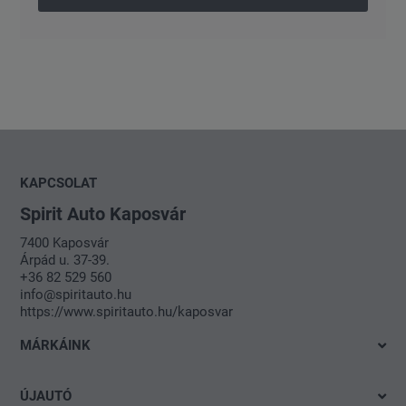
KAPCSOLAT
Spirit Auto Kaposvár
7400 Kaposvár
Árpád u. 37-39.
+36 82 529 560
info@spiritauto.hu
https://www.spiritauto.hu/kaposvar
MÁRKÁINK
Volkswagen
ÚJAUTÓ
Audi