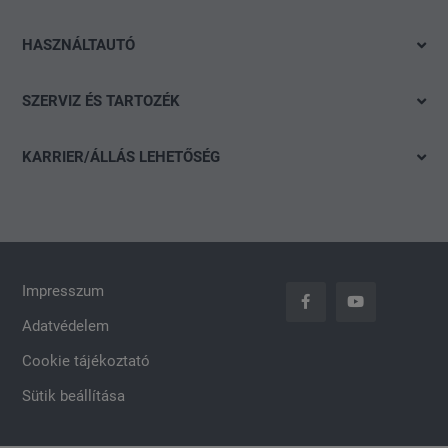
Azonnal elvihető modelleink
SEAT
HASZNÁLTAUTÓ
Ajánlatok és akciók
Škoda
Gyorskereső
Konfigurálás
SZERVIZ ÉS TARTOZÉK
CUPRA
Részletes keresés
Finanszírozási tanácsadás
Ajánlat
Volkswagen Haszonjárművek
Akció
KARRIER/ÁLLÁS LEHETŐSÉG
Szervizidőpont-foglalás
Das WeltAuto
Nyitott pozíciók
Keréktárcsák
Általános jelentkezés
carLOG
Impresszum
Adatvédelem
Cookie tájékoztató
Sütik beállítása