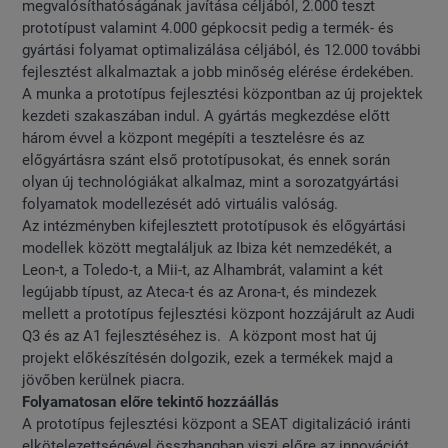
megvalósíthatóságának javítása céljából, 2.000 teszt
prototípust valamint 4.000 gépkocsit pedig a termék- és
gyártási folyamat optimalizálása céljából, és 12.000 további
fejlesztést alkalmaztak a jobb minőség elérése érdekében.
A munka a prototípus fejlesztési központban az új projektek
kezdeti szakaszában indul. A gyártás megkezdése előtt
három évvel a központ megépíti a tesztelésre és az
előgyártásra szánt első prototípusokat, és ennek során
olyan új technológiákat alkalmaz, mint a sorozatgyártási
folyamatok modellezését adó virtuális valóság.
Az intézményben kifejlesztett prototípusok és előgyártási
modellek között megtaláljuk az Ibiza két nemzedékét, a
Leon-t, a Toledo-t, a Mii-t, az Alhambrát, valamint a két
legújabb típust, az Ateca-t és az Arona-t, és mindezek
mellett a prototípus fejlesztési központ hozzájárult az Audi
Q3 és az A1 fejlesztéséhez is. A központ most hat új
projekt előkészítésén dolgozik, ezek a termékek majd a
jövőben kerülnek piacra.
Folyamatosan előre tekintő hozzáállás
A prototípus fejlesztési központ a SEAT digitalizáció iránti
elkötelezettségével összhangban viszi előre az innovációt.