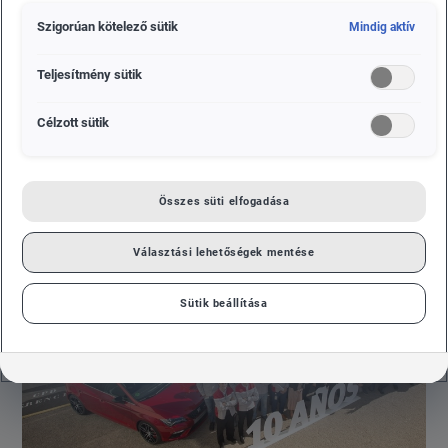
útját, és növelje a gyártási folyamatok valamint az
Szigorúan kötelező sütik
Mindig aktív
erőforrás gazdálkodás hatékonyságát. Ennek
egyértelmű példája a virtuális valóság alkalmazása
Teljesítmény sütik
a fejlesztés kezdeti szakaszaiban, ami mintegy 30
százalékkal csökkentette a prototípusok gyártási
Célzott sütik
költségeit.
Összes süti elfogadása
Választási lehetőségek mentése
Sütik beállítása