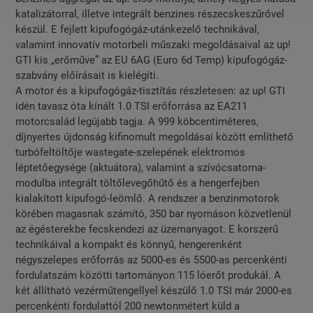
katalizátorral, illetve integrált benzines részecskeszűrővel
készül. E fejlett kipufogógáz-utánkezelő technikával,
valamint innovatív motorbeli műszaki megoldásaival az up!
GTI kis „erőműve” az EU 6AG (Euro 6d Temp) kipufogógáz-
szabvány előírásait is kielégíti.
A motor és a kipufogógáz-tisztítás részletesen: az up! GTI
idén tavasz óta kínált 1.0 TSI erőforrása az EA211
motorcsalád legújabb tagja. A 999 köbcentiméteres,
díjnyertes újdonság kifinomult megoldásai között említhető
turbófeltöltője wastegate-szelepének elektromos
léptetőegysége (aktuátora), valamint a szívócsatorna-
modulba integrált töltőlevegőhűtő és a hengerfejben
kialakított kipufogó-leömlő. A rendszer a benzinmotorok
körében magasnak számító, 350 bar nyomáson közvetlenül
az égésterekbe fecskendezi az üzemanyagot. E korszerű
technikáival a kompakt és könnyű, hengerenként
négyszelepes erőforrás az 5000-es és 5500-as percenkénti
fordulatszám közötti tartományon 115 lóerőt produkál. A
két állítható vezérműtengellyel készülő 1.0 TSI már 2000-es
percenkénti fordulattól 200 newtonmétert küld a