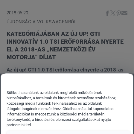
2018.06.20.
ÚJDONSÁG A VOLKSWAGENRŐL
KATEGÓRIÁJÁBAN AZ ÚJ UP! GTI
INNOVATÍV 1.0 TSI ERŐFORRÁSA NYERTE
EL A 2018-AS „NEMZETKÖZI ÉV
MOTORJA” DÍJAT
Az új up! GTI 1.0 TSI erőforrása elnyerte a 2018-as
„Nemzetközi Év Motorja” („International Engine of
the Year 2018”) kitüntetést. Ezzel a hosszú távon
fenntartható üzemű és erőteljes, turbófeltöltésű
Sütiket használunk az oldalunk megfelelő működésének
biztosításához, a tartalmak és hirdetések személyre szabásához,
háromhengeres aggregát immár a motorok világa
közösségi média funkciók felkínálásához és az oldalunk
legjelentősebb trófeájának birtokosa. A díjat
látogatottságának elemzéséhez. Oldalhasználattal kapcsolatos
információkat is megosztunk a közösségi média területén
nemzetközi szakújságíró-elit alkotta zsűri ítélte
tevékenykedő, a hirdetési és elemzési szolgáltatásokat nyújtó
oda, akik az idén összesen tizenkét kategóriában
partnereinkkel.
értékeltek. Az 1.0 TSI neves vetélytársakat utasított