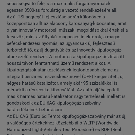
sebességváltó felé, s a maximális forgatónyomaték
egészen 3500-as fordulatig a vezető rendelkezésére áll.
Az új TSI aggregát fejlesztése során különösen a
középpontban állt az alacsony károsanyag-kibocsátás, amit
olyan innovatív motorbeli műszaki megoldásokkal értek el a
tervezők, mint az ötlyukú, mágneses injektorok, a magas
befecskendezési nyomás, az ugyancsak új fejlesztésű
turbófeltöltő, az új dugattyúk és az innovatív kipufogógáz-
utánkezelő rendszer. A motor és a kipufogógáz-tisztítás itt
hosszú távon fenntartható üzemű rendszert alkot. A
kipufogógázok utánkezelésének legfontosabb eleme az
integrált benzines részecskeszűrővel (OPF) kiegészített, új
négyes hatású katalizátor, amely akár 95 százalékkal is
mérsékli a részecske-kibocsátást. Az autó aljába épített
másik hármas hatású katalizátor nagy terhelések mellett is
gondoskodik az EU 6AG kipufogógáz-szabvány
határértékeinek betartásáról.
Az EU 6AG (Euro 6d Temp) kipufogógáz-szabvány már az új,
a valóságos értékekhez közelebb álló WLTP (Worldwide
Harmonized Light-Vehicles Test Procedure) és RDE (Real