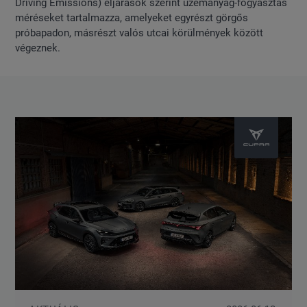
Driving Emissions) eljárások szerint üzemanyag-fogyasztás
méréseket tartalmazza, amelyeket egyrészt görgős
próbapadon, másrészt valós utcai körülmények között
végeznek.