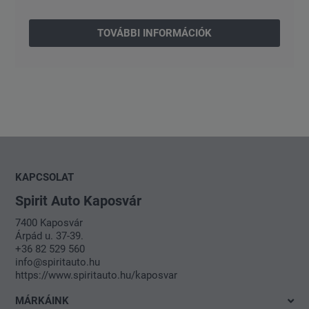
TOVÁBBI INFORMÁCIÓK
KAPCSOLAT
Spirit Auto Kaposvár
7400 Kaposvár
Árpád u. 37-39.
+36 82 529 560
info@spiritauto.hu
https://www.spiritauto.hu/kaposvar
MÁRKÁINK