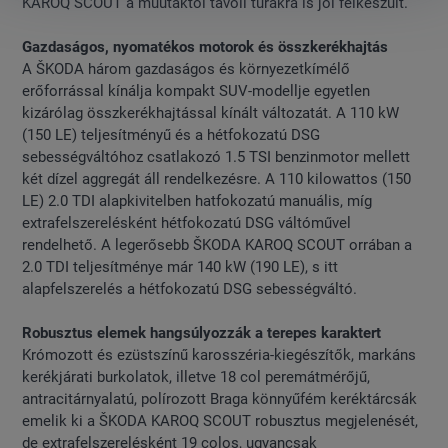
KAROQ SCOUT a műutaktól távoli túrákra is jól felkészült.
Gazdaságos, nyomatékos motorok és összkerékhajtás
A ŠKODA három gazdaságos és környezetkímélő
erőforrással kínálja kompakt SUV-modellje egyetlen
kizárólag összkerékhajtással kínált változatát. A 110 kW
(150 LE) teljesítményű és a hétfokozatú DSG
sebességváltóhoz csatlakozó 1.5 TSI benzinmotor mellett
két dízel aggregát áll rendelkezésre. A 110 kilowattos (150
LE) 2.0 TDI alapkivitelben hatfokozatú manuális, míg
extrafelszerelésként hétfokozatú DSG váltóművel
rendelhető. A legerősebb ŠKODA KAROQ SCOUT orrában a
2.0 TDI teljesítménye már 140 kW (190 LE), s itt
alapfelszerelés a hétfokozatú DSG sebességváltó.
Robusztus elemek hangsúlyozzák a terepes karaktert
Krómozott és ezüstszínű karosszéria-kiegészítők, markáns
kerékjárati burkolatok, illetve 18 col peremátmérőjű,
antracitárnyalatú, polírozott Braga könnyűfém keréktárcsák
emelik ki a ŠKODA KAROQ SCOUT robusztus megjelenését,
de extrafelszerelésként 19 colos, ugyancsak