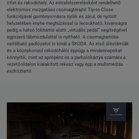
ötlet és rakodóhely. Az extrafelszerelésként rendelhető
elektromos mozgatású csomagtérajtó Tip-to-Close
funkciójával gombnyomásra nyílik és zárul, de nyitott
helyzetében enyhe meghúzással is lecsukható, kívánságra
pedig a hátsó lökhárító alatti „virtuális pedál” segítségével
egyszerű lábmozdulattal is nyitható. A csomagtartóba
variálható padlózatot is kínál a ŠKODA. Az első üléstámlák
és a középkonzol rakodóhálói éppúgy a mindennapokat
könnyítik, mint az aprópénz és a parkolókártya számára a
vezetőoldalon kialakított rekesz vagy épp a multimédiás
eszköztartó.