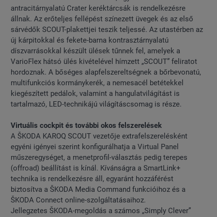
antracitárnyalatú Crater keréktárcsák is rendelkezésre
állnak. Az erőteljes fellépést színezett üvegek és az első
sárvédők SCOUT-plakettjei teszik teljessé. Az utastérben az
új kárpitokkal és fekete-barna kontrasztárnyalatú
díszvarrásokkal készült ülések tűnnek fel, amelyek a
VarioFlex hátsó ülés kivételével hímzett „SCOUT” feliratot
hordoznak. A bőséges alapfelszereltségnek a bőrbevonatú,
multifunkciós kormánykerék, a nemesacél betétekkel
kiegészített pedálok, valamint a hangulatvilágítást is
tartalmazó, LED-technikájú világításcsomag is része.
Virtuális cockpit és további okos felszerelések
A ŠKODA KAROQ SCOUT vezetője extrafelszerelésként
egyéni igényei szerint konfigurálhatja a Virtual Panel
műszeregységet, a menetprofil-választás pedig terepes
(offroad) beállítást is kínál. Kívánságra a SmartLink+
technika is rendelkezésre áll, egyaránt hozzáférést
biztosítva a ŠKODA Media Command funkcióihoz és a
ŠKODA Connect online-szolgáltatásaihoz.
Jellegzetes ŠKODA-megoldás a számos „Simply Clever”