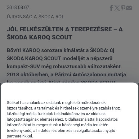
2018.08.07.
ÚJDONSÁG A ŠKODA-RÓL
JÓL FELKÉSZÜLTEN A TEREPEZÉSRE – A
ŠKODA KAROQ SCOUT
Bővíti KAROQ sorozata kínálatát a ŠKODA: új
ŠKODA KAROQ SCOUT modelljét a népszerű
kompakt-SUV még robusztusabb változataként
2018 októberben, a Párizsi Autószalonon mutatja
be a cseh gyártó. Mint minden ŠKODA SCOUT
modell, jellegzetes terepes megjelenése mellett a
KAROQ SCOUT is már alapkivitelében
Sütiket használunk az oldalunk megfelelő működésének
összkerékhajtással készül.
biztosításához, a tartalmak és hirdetések személyre szabásához,
közösségi média funkciók felkínálásához és az oldalunk
látogatottságának elemzéséhez. Oldalhasználattal kapcsolatos
információkat is megosztunk a közösségi média területén
tevékenykedő, a hirdetési és elemzési szolgáltatásokat nyújtó
partnereinkkel.