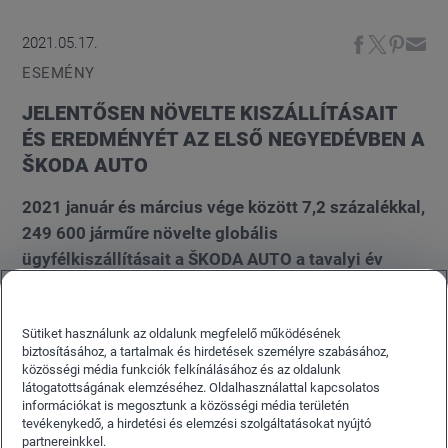
2021.05.17.
ESEMÉNY
JELENTŐSEN NÖVELTE KISZÁLLÍTÁSAIT
ÉS EREDMÉNYÉT AZ ELSŐ NEGYEDÉVBEN A
ŠKODA AUTO
2021 január és március vége között 7,2 százalékkal,
249 600 járműre növelte globális
ügyfélkiszállításait a ŠKODA AUTO a tavalyi év
azonos időszakához képest. Az árbevétel 5,049
milliárd eurót tett ki, ami 4,1 százalékos
Sütiket használunk az oldalunk megfelelő működésének
növekedést jelent az előző év ugyanezen
biztosításához, a tartalmak és hirdetések személyre szabásához,
időszakához viszonyítva. A ŠKODA AUTO Csoport*
közösségi média funkciók felkínálásához és az oldalunk
448 millió eurós működési eredménye 46,1
látogatottságának elemzéséhez. Oldalhasználattal kapcsolatos
információkat is megosztunk a közösségi média területén
százalékkal haladja meg az előző év megfelelő
tevékenykedő, a hirdetési és elemzési szolgáltatásokat nyújtó
időszakáét, miközben árbevétel-arányos nyeresége
partnereinkkel.