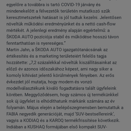
egyelőre a továbbra is tartó COVID-19 járvány és
mindenekelőtt a félvezetők területén mutatkozó szűk
keresztmetszetek hatásait is jól tudtuk kezelni. Jelentősen
növeltük működési eredményünket és a nettó cash-flow
mértékét. A jelenlegi eredmény alapján egyértelmű: a
ŠKODA AUTO pozíciója stabil és működése hosszú távon
fenntarthatóan is nyereséges.”
Martin Jahn, a ŠKODA AUTO igazgatótanácsának az
értékesítés és a marketing területeiért felelős tagja
hozzátette: „7,2 százalékkal növeltük kiszállításainkat az
előző év azonos időszakához képest, ami nagy siker a
komoly kihívást jelentő körülmények fényében. Az erős
évkezdet jól mutatja, hogy modern és vonzó
modellválasztékunk kiváló fogadtatásra talált ügyfeleink
körében. Meggyőződésem, hogy számos új termékünkkel
sok új ügyfelet is elhódíthatunk márkánk számára az év
folyamán. Május elején a belépőszegmensben bemutattuk a
FABIA negyedik generációját, majd ’SUV-bestsellereink’,
vagyis a KODIAQ és a KAROQ termékfrissítése következik.
Indiában a KUSHAQ formájában első kompakt SUV-