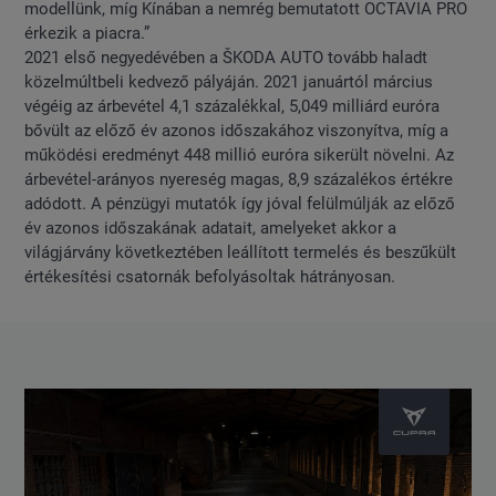
modellünk, míg Kínában a nemrég bemutatott OCTAVIA PRO
érkezik a piacra.”
2021 első negyedévében a ŠKODA AUTO tovább haladt
közelmúltbeli kedvező pályáján. 2021 januártól március
végéig az árbevétel 4,1 százalékkal, 5,049 milliárd euróra
bővült az előző év azonos időszakához viszonyítva, míg a
működési eredményt 448 millió euróra sikerült növelni. Az
árbevétel-arányos nyereség magas, 8,9 százalékos értékre
adódott. A pénzügyi mutatók így jóval felülmúlják az előző
év azonos időszakának adatait, amelyeket akkor a
világjárvány következtében leállított termelés és beszűkült
értékesítési csatornák befolyásoltak hátrányosan.