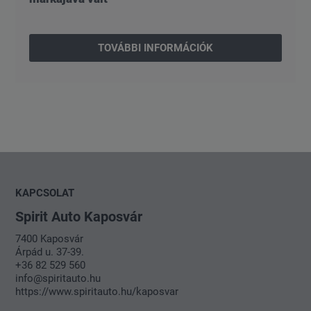
TOVÁBBI INFORMÁCIÓK
KAPCSOLAT
Spirit Auto Kaposvár
7400 Kaposvár
Árpád u. 37-39.
+36 82 529 560
info@spiritauto.hu
https://www.spiritauto.hu/kaposvar