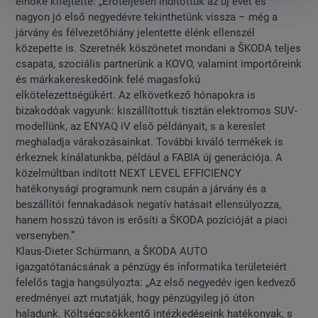
elnöke kifejtette: „Erőteljesen indítottuk az új évet és
nagyon jó első negyedévre tekinthetünk vissza – még a
járvány és félvezetőhiány jelentette élénk ellenszél
közepette is. Szeretnék köszönetet mondani a ŠKODA teljes
csapata, szociális partnerünk a KOVO, valamint importőreink
és márkakereskedőink felé magasfokú
elkötelezettségükért. Az elkövetkező hónapokra is
bizakodóak vagyunk: kiszállítottuk tisztán elektromos SUV-
modellünk, az ENYAQ iV első példányait, s a kereslet
meghaladja várakozásainkat. További kiváló termékek is
érkeznek kínálatunkba, például a FABIA új generációja. A
közelmúltban indított NEXT LEVEL EFFICIENCY
hatékonysági programunk nem csupán a járvány és a
beszállítói fennakadások negatív hatásait ellensúlyozza,
hanem hosszú távon is erősíti a ŠKODA pozícióját a piaci
versenyben.”
Klaus-Dieter Schürmann, a ŠKODA AUTO
igazgatótanácsának a pénzügy és informatika területeiért
felelős tagja hangsúlyozta: „Az első negyedév igen kedvező
eredményei azt mutatják, hogy pénzügyileg jó úton
haladunk. Költségcsökkentő intézkedéseink hatékonyak, s