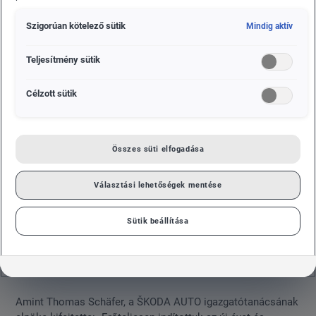
magas, 8,9 százalékos szintet ért el. A vállalatnál
Szigorúan kötelező sütik
Mindig aktív
ezzel folytatódtak 2020 második felének kedvező
folyamatai.
Teljesítmény sütik
Célzott sütik
Összes süti elfogadása
Választási lehetőségek mentése
Sütik beállítása
Amint Thomas Schäfer, a ŠKODA AUTO igazgatótanácsának