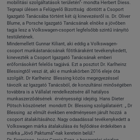
mobilitási szolgáltatások területén”- mondta Herbert Diess.
Tegnapi ülésen a Felügyelő Bizottság döntött a Csoport
Igazgató Tanácsába történt két új kinevezésről is. Dr. Oliver
Blume, a Porsche Igazgató Tanácsának elnöke a jövőben
tagja lesz a Volkswagen-csoport legfelsőbb szintű irányító
testületének.
Mindemellett Gunnar Kiliant, aki eddig a Volkswagen-
csoport munkástanácsának főtitkáraként tevékenykedett,
kinevezték a Csoport Igazgató Tanácsának emberi
erőforrásokért felelős tagjává. Ezt a posztot Dr. Karlheinz
Blessingtől veszi át, aki e munkakörben 2016 eleje óta
szolgált. Dr Karlheinz Blessing közös megegyezéssel
távozik az Igazgató Tanácsból, de konzultánsi minőségében
továbbra is a Vállalat rendelkezésére áll hatályos
munkaszerződésének érvényességi idejéig. Hans Dieter
Pötsch köszönetet mondott Dr. Blessing szolgálataiért: „ Dr
Blessing az elmúlt években eredményesen járult hozzá a
csoport átalakításához. Nagy odaadással tevékenykedett a
Volkswagen márka átalakulása és fejlődése érdekében a
márka „Jövő Paktumá”-nak keretein belül."