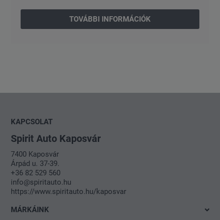
TOVÁBBI INFORMÁCIÓK
KAPCSOLAT
Spirit Auto Kaposvár
7400 Kaposvár
Árpád u. 37-39.
+36 82 529 560
info@spiritauto.hu
https://www.spiritauto.hu/kaposvar
MÁRKÁINK