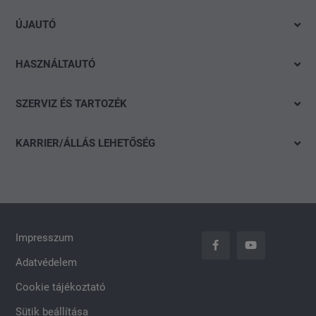
Volkswagen
ÚJAUTÓ
Audi
Azonnal elvihető modelleink
SEAT
HASZNÁLTAUTÓ
Ajánlatok és akciók
Škoda
Gyorskereső
Konfigurálás
SZERVIZ ÉS TARTOZÉK
CUPRA
Részletes keresés
Finanszírozási tanácsadás
Ajánlat
Volkswagen Haszonjárművek
Akció
KARRIER/ÁLLÁS LEHETŐSÉG
Szervizidőpont-foglalás
Das WeltAuto
Nyitott pozíciók
Keréktárcsák
Általános jelentkezés
carLOG
Impresszum
Adatvédelem
Cookie tájékoztató
Sütik beállítása