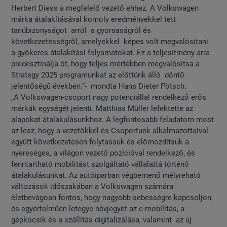
Herbert Diess a megfelelő vezető ehhez. A Volkswagen
márka átalakításával komoly eredményekkel tett
tanúbizonyságot arról a gyorsaságról és
következetességről, amelyekkel képes volt megvalósítani
a gyökeres átalakítási folyamatokat. Ez a teljesítmény arra
predesztinálja őt, hogy teljes mértékben megvalósítsa a
Strategy 2025 programunkat az előttünk álló döntő
jelentőségű években.”- mondta Hans Dieter Pötsch.
„A Volkswagen-csoport nagy potenciállal rendelkező erős
márkák egységét jelenti. Matthias Müller lefektette az
alapokat átalakulásunkhoz. A legfontosabb feladatom most
az lesz, hogy a vezetőkkel és Csoportunk alkalmazottaival
együtt következetesen folytassuk és előmozdítsuk a
nyereséges, a világon vezető pozícióval rendelkező, és
fenntartható mobilitást szolgáltató vállalattá történő
átalakulásunkat. Az autóiparban végbemenő mélyreható
változások időszakában a Volkswagen számára
életbevágóan fontos, hogy nagyobb sebességre kapcsoljon,
és egyértelműen letegye névjegyét az e-mobilitás, a
gépkocsik és a szállítás digitalizálása, valamint az új