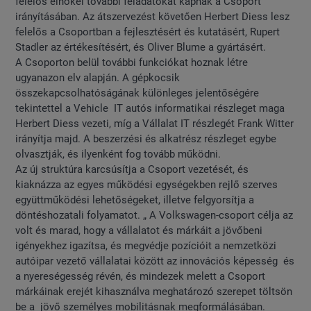
felelős elnökei további feladatokat kapnak a Csoport
irányításában. Az átszervezést követően Herbert Diess lesz
felelős a Csoportban a fejlesztésért és kutatásért, Rupert
Stadler az értékesítésért, és Oliver Blume a gyártásért.
A Csoporton belül további funkciókat hoznak létre
ugyanazon elv alapján. A gépkocsik
összekapcsolhatóságának különleges jelentőségére
tekintettel a Vehicle IT autós informatikai részleget maga
Herbert Diess vezeti, míg a Vállalat IT részlegét Frank Witter
irányítja majd. A beszerzési és alkatrész részleget egybe
olvasztják, és ilyenként fog tovább működni.
Az új struktúra karcsúsítja a Csoport vezetését, és
kiaknázza az egyes működési egységekben rejlő szerves
együttműködési lehetőségeket, illetve felgyorsítja a
döntéshozatali folyamatot. „ A Volkswagen-csoport célja az
volt és marad, hogy a vállalatot és márkáit a jövőbeni
igényekhez igazítsa, és megvédje pozícióit a nemzetközi
autóipar vezető vállalatai között az innovációs képesség és
a nyereségesség révén, és mindezek melett a Csoport
márkáinak erejét kihasználva meghatározó szerepet töltsön
be a jövő személyes mobilitásnak megformálásában.