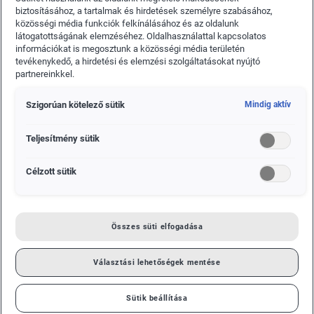
biztosításához, a tartalmak és hirdetések személyre szabásához,
sor az Igazgató Tanácsban. Matthias Müller közös
közösségi média funkciók felkínálásához és az oldalunk
megegyezéssel, és azonnali hatállyal távozik az
látogatottságának elemzéséhez. Oldalhasználattal kapcsolatos
Igazgató Tanács elnöki posztjáról. Utódaként
információkat is megosztunk a közösségi média területén
tevékenykedő, a hirdetési és elemzési szolgáltatásokat nyújtó
csütörtöki ülésén a Felügyelő Bizottság Dr. Herbert
partnereinkkel.
Diess-t nevezte ki.
Szigorúan kötelező sütik
Mindig aktív
Teljesítmény sütik
Célzott sütik
Összes süti elfogadása
Választási lehetőségek mentése
Sütik beállítása