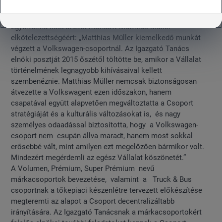
A Felügyelő Bizottság elnöke, Hans Dieter Pötsch
egyértelmű köszönetet mondott Matthias Müller
elkötelezettségéért: „Matthias Müller kiemelkedő munkát
végzett a Volkswagen-csoportnál. Az Igazgató Tanács
elnöki posztját 2015 őszétől töltötte be, amikor a Vállalat
történelmének legnagyobb kihívásaival kellett
szembenéznie. Matthias Müller nemcsak biztonságosan
átvezette a Volkswagent ezen időszakon, hanem
csapatával együtt alapvetően megváltoztatta a Csoport
stratégiáját és a kulturális változásokat is, és nagy
személyes odaadással biztosította, hogy a Volkswagen-
csoport nem csupán állva maradt, hanem most sokkal
erősebbé vált, mint amilyen ezt megelőzően bármikor volt.
Mindezért megérdemli az egész Vállalat köszönetét.”
A Volumen, Prémium, Super Prémium nevű
márkacsoportok bevezetése, valamint a Truck & Bus
csoportnak a tőkepiaci készenlétre tervezett előkészítése
megteremti az alapot a Csoport decentralizáltabb
irányítására. Az Igazgató Tanácsnak a márkacsoportokért