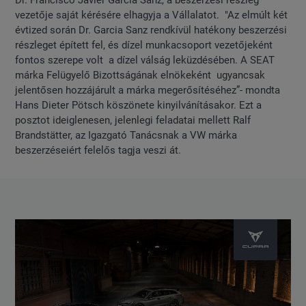
Dr. Francisco Javier Garcia Sanz, a beszerzési részleg
vezetője saját kérésére elhagyja a Vállalatot. "Az elmúlt két
évtized során Dr. Garcia Sanz rendkívül hatékony beszerzési
részleget épített fel, és dízel munkacsoport vezetőjeként
fontos szerepe volt a dízel válság leküzdésében. A SEAT
márka Felügyelő Bizottságának elnökeként ugyancsak
jelentősen hozzájárult a márka megerősítéséhez”- mondta
Hans Dieter Pötsch köszönete kinyilvánításakor. Ezt a
posztot ideiglenesen, jelenlegi feladatai mellett Ralf
Brandstätter, az Igazgató Tanácsnak a VW márka
beszerzéseiért felelős tagja veszi át.