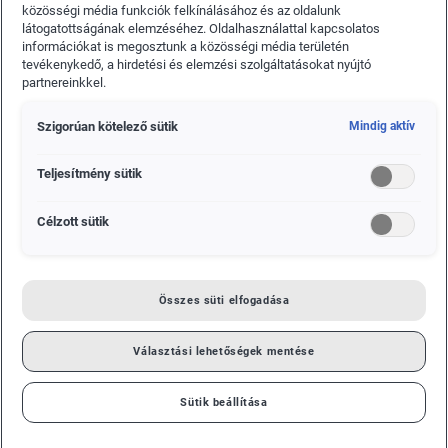
közösségi média funkciók felkínálásához és az oldalunk
látogatottságának elemzéséhez. Oldalhasználattal kapcsolatos
információkat is megosztunk a közösségi média területén
tevékenykedő, a hirdetési és elemzési szolgáltatásokat nyújtó
partnereinkkel.
Szigorúan kötelező sütik
Mindig aktív
Teljesítmény sütik
Célzott sütik
1. Válasszon megbízható értékesítő partnert!
Miután definiáltuk a keretet, s kiszemeltünk több lehetséges
Összes süti elfogadása
opciót, fontos, hogy a megfelelő partnert válasszuk ki az
üzletkötéshez. Számos olyan kereskedő tevékeny a piacon,
Választási lehetőségek mentése
amely a nagyobb haszon érdekében a trükközésektől sem
ijed meg, ráadásul, ha úgy alakul, ezek a cégek pillanatok
Sütik beállítása
alatt felszívódnak, szavatossági vagy jótállásos igényeinket
pedig biztosan nem tudjuk érvényesíteni. Érdemes tehát