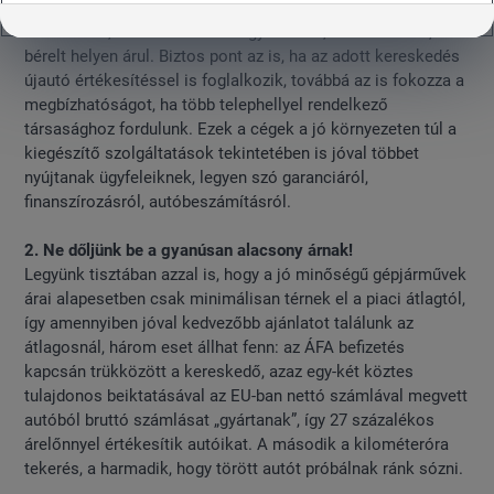
olyan cégnél gépkocsit vásárolni, amely több éves múlttal
rendelkezik, s láthatóan nem egy murvás, drótkerítéses,
bérelt helyen árul. Biztos pont az is, ha az adott kereskedés
újautó értékesítéssel is foglalkozik, továbbá az is fokozza a
megbízhatóságot, ha több telephellyel rendelkező
társasághoz fordulunk. Ezek a cégek a jó környezeten túl a
kiegészítő szolgáltatások tekintetében is jóval többet
nyújtanak ügyfeleiknek, legyen szó garanciáról,
finanszírozásról, autóbeszámításról.
2. Ne dőljünk be a gyanúsan alacsony árnak!
Legyünk tisztában azzal is, hogy a jó minőségű gépjárművek
árai alapesetben csak minimálisan térnek el a piaci átlagtól,
így amennyiben jóval kedvezőbb ajánlatot találunk az
átlagosnál, három eset állhat fenn: az ÁFA befizetés
kapcsán trükközött a kereskedő, azaz egy-két köztes
tulajdonos beiktatásával az EU-ban nettó számlával megvett
autóból bruttó számlásat „gyártanak”, így 27 százalékos
árelőnnyel értékesítik autóikat. A második a kilométeróra
tekerés, a harmadik, hogy törött autót próbálnak ránk sózni.