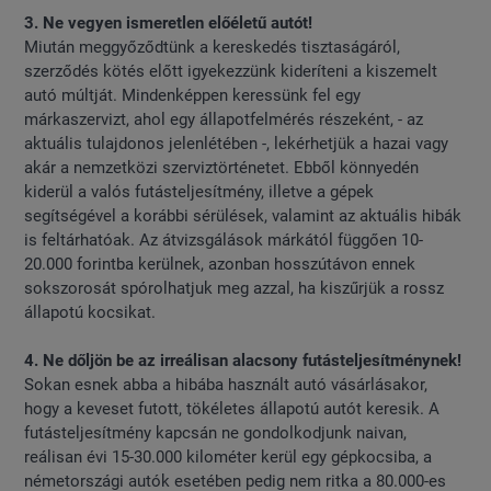
3. Ne vegyen ismeretlen előéletű autót!
Miután meggyőződtünk a kereskedés tisztaságáról,
szerződés kötés előtt igyekezzünk kideríteni a kiszemelt
autó múltját. Mindenképpen keressünk fel egy
márkaszervizt, ahol egy állapotfelmérés részeként, - az
aktuális tulajdonos jelenlétében -, lekérhetjük a hazai vagy
akár a nemzetközi szerviztörténetet. Ebből könnyedén
kiderül a valós futásteljesítmény, illetve a gépek
segítségével a korábbi sérülések, valamint az aktuális hibák
is feltárhatóak. Az átvizsgálások márkától függően 10-
20.000 forintba kerülnek, azonban hosszútávon ennek
sokszorosát spórolhatjuk meg azzal, ha kiszűrjük a rossz
állapotú kocsikat.
4. Ne dőljön be az irreálisan alacsony futásteljesítménynek!
Sokan esnek abba a hibába használt autó vásárlásakor,
hogy a keveset futott, tökéletes állapotú autót keresik. A
futásteljesítmény kapcsán ne gondolkodjunk naivan,
reálisan évi 15-30.000 kilométer kerül egy gépkocsiba, a
németországi autók esetében pedig nem ritka a 80.000-es