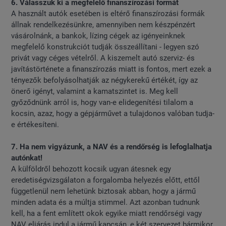
6. Válasszuk ki a megfelelő finanszírozási formát
A használt autók esetében is eltérő finanszírozási formák
állnak rendelkezésünkre, amennyiben nem készpénzért
vásárolnánk, a bankok, lízing cégek az igényeinknek
megfelelő konstrukciót tudják összeállítani - legyen szó
privát vagy céges vételről. A kiszemelt autó szerviz- és
javítástörténete a finanszírozás miatt is fontos, mert ezek a
tényezők befolyásolhatják az négykerekű értékét, így az
önerő igényt, valamint a kamatszintet is. Meg kell
győződnünk arról is, hogy van-e elidegenítési tilalom a
kocsin, azaz, hogy a gépjárművet a tulajdonos valóban tudja-
e értékesíteni.
7. Ha nem vigyázunk, a NAV és a rendőrség is lefoglalhatja
autónkat!
A külföldről behozott kocsik ugyan átesnek egy
eredetiségvizsgálaton a forgalomba helyezés előtt, ettől
függetlenül nem lehetünk biztosak abban, hogy a jármű
minden adata és a múltja stimmel. Azt azonban tudnunk
kell, ha a fent említett okok egyike miatt rendőrségi vagy
NAV eljárás indul a jármű kapcsán, e két szervezet bármikor