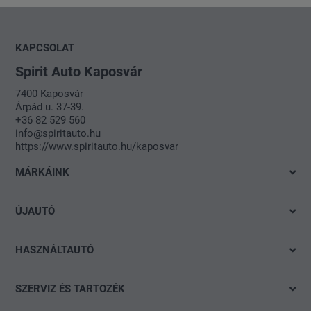
KAPCSOLAT
Spirit Auto Kaposvár
7400 Kaposvár
Árpád u. 37-39.
+36 82 529 560
info@spiritauto.hu
https://www.spiritauto.hu/kaposvar
MÁRKÁINK
Volkswagen
ÚJAUTÓ
Audi
Azonnal elvihető modelleink
SEAT
HASZNÁLTAUTÓ
Ajánlatok és akciók
Škoda
Gyorskereső
Konfigurálás
SZERVIZ ÉS TARTOZÉK
CUPRA
Részletes keresés
Finanszírozási tanácsadás
Ajánlat