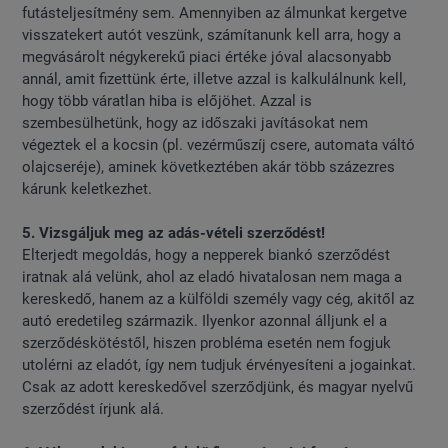
futásteljesítmény sem. Amennyiben az álmunkat kergetve
visszatekert autót veszünk, számítanunk kell arra, hogy a
megvásárolt négykerekű piaci értéke jóval alacsonyabb
annál, amit fizettünk érte, illetve azzal is kalkulálnunk kell,
hogy több váratlan hiba is előjöhet. Azzal is
szembesülhetünk, hogy az időszaki javításokat nem
végeztek el a kocsin (pl. vezérműszíj csere, automata váltó
olajcseréje), aminek következtében akár több százezres
kárunk keletkezhet.
5. Vizsgáljuk meg az adás-vételi szerződést!
Elterjedt megoldás, hogy a nepperek biankó szerződést
iratnak alá velünk, ahol az eladó hivatalosan nem maga a
kereskedő, hanem az a külföldi személy vagy cég, akitől az
autó eredetileg származik. Ilyenkor azonnal álljunk el a
szerződéskötéstől, hiszen probléma esetén nem fogjuk
utolérni az eladót, így nem tudjuk érvényesíteni a jogainkat.
Csak az adott kereskedővel szerződjünk, és magyar nyelvű
szerződést írjunk alá.