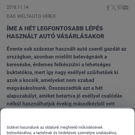
2018.11.14.
DAS WELTAUTO HÍREK
ÍME A HÉT LEGFONTOSABB LÉPÉS
HASZNÁLT AUTÓ VÁSÁRLÁSAKOR
Évente sok százezer használt autó cserél gazdát az
országban, azonban mielőtt belevágnánk a
keresésbe, érdemes felkészülni a lehetséges
buktatókra, mert így nagy eséllyel szűrhetőek ki
azok a kocsik, amelyeket nem szabad
megvásárolnunk. Összeszedtük azt a hét
alapszabályt, amiket betartva jó eséllyel csalódás
nélkül használhatjuk évekig másodkézből vett
kocsinkat.
Sütiket használunk az oldalunk megfelelő működésének
biztosításához, a tartalmak és hirdetések személyre szabásához,