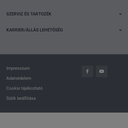
Ajánlatok és akciók
Škoda
Gyorskereső
Konfigurálás
SZERVIZ ÉS TARTOZÉK
CUPRA
Részletes keresés
Finanszírozási tanácsadás
Ajánlat
Volkswagen Haszonjárművek
Akció
KARRIER/ÁLLÁS LEHETŐSÉG
Szervizidőpont-foglalás
Das WeltAuto
Nyitott pozíciók
Keréktárcsák
Általános jelentkezés
carLOG
Impresszum
Adatvédelem
Cookie tájékoztató
Sütik beállítása