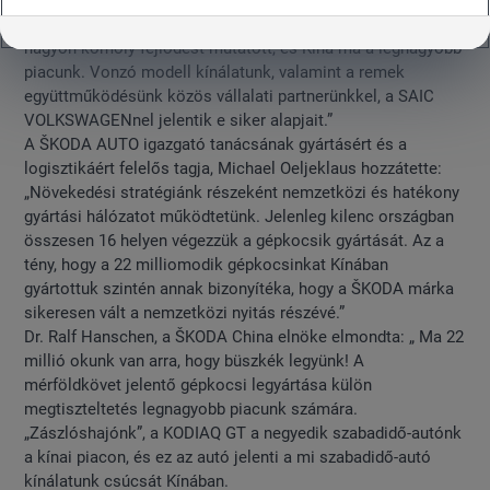
Kína kulcsfontosságú szerepet játszik ebben a folyamatban:
amióta 12 éve beléptünk a kínai piacra, a ŠKODA AUTO
nagyon komoly fejlődést mutatott, és Kína ma a legnagyobb
piacunk. Vonzó modell kínálatunk, valamint a remek
együttműködésünk közös vállalati partnerünkkel, a SAIC
VOLKSWAGENnel jelentik e siker alapjait.”
A ŠKODA AUTO igazgató tanácsának gyártásért és a
logisztikáért felelős tagja, Michael Oeljeklaus hozzátette:
„Növekedési stratégiánk részeként nemzetközi és hatékony
gyártási hálózatot működtetünk. Jelenleg kilenc országban
összesen 16 helyen végezzük a gépkocsik gyártását. Az a
tény, hogy a 22 milliomodik gépkocsinkat Kínában
gyártottuk szintén annak bizonyítéka, hogy a ŠKODA márka
sikeresen vált a nemzetközi nyitás részévé.”
Dr. Ralf Hanschen, a ŠKODA China elnöke elmondta: „ Ma 22
millió okunk van arra, hogy büszkék legyünk! A
mérföldkövet jelentő gépkocsi legyártása külön
megtiszteltetés legnagyobb piacunk számára.
„Zászlóshajónk”, a KODIAQ GT a negyedik szabadidő-autónk
a kínai piacon, és ez az autó jelenti a mi szabadidő-autó
kínálatunk csúcsát Kínában.