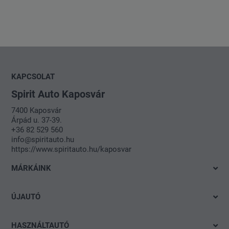
KAPCSOLAT
Spirit Auto Kaposvár
7400 Kaposvár
Árpád u. 37-39.
+36 82 529 560
info@spiritauto.hu
https://www.spiritauto.hu/kaposvar
MÁRKÁINK
Volkswagen
ÚJAUTÓ
Audi
Azonnal elvihető modelleink
SEAT
HASZNÁLTAUTÓ