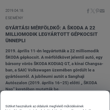
2019.04.18.
ESEMÉNY
GYÁRTÁSI MÉRFÖLDKŐ: A ŠKODA A 22
MILLIOMODIK LEGYÁRTOTT GÉPKOCSIT
ÜNNEPLI
2019. április 11-én legyártották a 22 milliomodik
ŠKODA gépkocsit. A mérföldkövet jelentő autó, egy
bársony vörös ŠKODA KODIAQ GT, a kínai Changsa-
ban, a SAIC Volkswagen üzemében gördült le a
gyártósorról. A jubileumi autót a Sanghaji
Autószalon (2019. április 16–25) előtti „ ŠKODA
Nap” keretében mutatták be.
Sütiket használunk az oldalunk megfelelő működésének