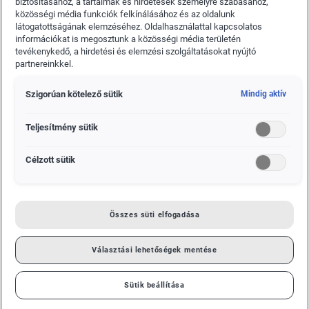
biztosításához, a tartalmak és hirdetések személyre szabásához,
közösségi média funkciók felkínálásához és az oldalunk
látogatottságának elemzéséhez. Oldalhasználattal kapcsolatos
információkat is megosztunk a közösségi média területén
tevékenykedő, a hirdetési és elemzési szolgáltatásokat nyújtó
partnereinkkel.
Szigorúan kötelező sütik
Mindig aktív
Teljesítmény sütik
Célzott sütik
A ŠKODA AUTO vezérigazgatója, Bernhard Maier elmondta:
„A ŠKODA dinamikusan növekszik, hiszen az utóbbi öt év
Összes süti elfogadása
során értékesítettük a vállalatunk 124 éves története során
legyártott összes ŠKODA több mint egynegyedét. A 22
milliós gyártási szám újabb mérföldkő, amely arra ösztönöz
Választási lehetőségek mentése
bennünket, hogy következetesen folytassuk növekedési
politikánkat. Ezt fogjuk tenni, amikor termék kampányunk
Sütik beállítása
részeként több mint 30 új modellt vezetünk be 2022 végéig.