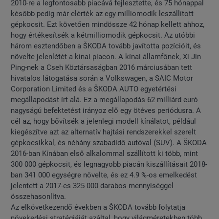
2010-re a legfontosabb piacává fejlesztette, és 75 hónappal
később pedig már elérték az egy milliomodik leszállított
gépkocsit. Ezt követően mindössze 42 hónap kellett ahhoz,
hogy értékesítsék a kétmilliomodik gépkocsit. Az utóbbi
három esztendőben a ŠKODA tovább javította pozícióit, és
növelte jelenlétét a kínai piacon. A kínai államfőnek, Xi Jin
Ping-nek a Cseh Köztársaságban 2016 márciusában tett
hivatalos látogatása során a Volkswagen, a SAIC Motor
Corporation Limited és a ŠKODA AUTO egyetértési
megállapodást írt alá. Ez a megállapodás 62 milliárd euró
nagyságú befektetést irányoz elő egy ötéves periódusra. A
cél az, hogy bővítsék a jelenlegi modell kínálatot, például
kiegészítve azt az alternatív hajtási rendszerekkel szerelt
gépkocsikkal, és néhány szabadidő autóval (SUV). A ŠKODA
2016-ban Kínában első alkalommal szállított ki több, mint
300 000 gépkocsit, és legnagyobb piacán kiszállításait 2018-
ban 341 000 egységre növelte, és ez 4.9 %-os emelkedést
jelentett a 2017-es 325 000 darabos mennyiséggel
összehasonlítva.
Az elkövetkezendő években a ŠKODA tovább folytatja
növekedési stratégiáját azáltal, hogy világméretekben több