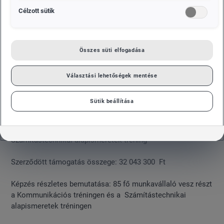
Célzott sütik
Összes süti elfogadása
Választási lehetőségek mentése
Sütik beállítása
Képzés elnevezése: Kommunikációs tréning és
Számítástechnikai alapismeretek tréning
Szerződött támogatás összege: 32 043 300 Ft
Képzés részletes bemutatása: 85 fő munkavállaló vesz részt
a Kommunikációs tréningen és a Számítástechnikai
alapismeretek tréningen