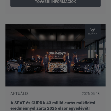
TOVÁBBI INFORMÁCIÓK
AKTUÁLIS
2026.05.13.
A SEAT és CUPRA 43 millió eurós működési
eredménnyel zárta 2026 elsőnegyedévét!