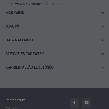
https://www.spiritauto.hu/kaposvar
MÁRKÁINK
Volkswagen
ÚJAUTÓ
Audi
Azonnal elvihető modelleink
SEAT
HASZNÁLTAUTÓ
Ajánlatok és akciók
Škoda
Gyorskereső
Konfigurálás
SZERVIZ ÉS TARTOZÉK
CUPRA
Részletes keresés
Finanszírozási tanácsadás
Ajánlat
Volkswagen Haszonjárművek
Akció
KARRIER/ÁLLÁS LEHETŐSÉG
Szervizidőpont-foglalás
Das WeltAuto
Nyitott pozíciók
Keréktárcsák
Általános jelentkezés
carLOG
Impresszum
Adatvédelem