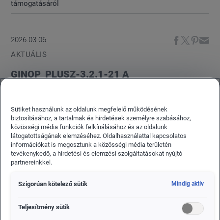
támogatásáról
2026.03.06.
AKTUÁLIS
GINOP_PLUSZ-3.2.1-21 A
MUNKAVÁLLALÓK ÉS VÁLLALATOK
ALKALMAZKODÓKÉPESSÉGÉNEK ÉS
Sütiket használunk az oldalunk megfelelő működésének
TERMELÉKENYSÉGÉNEK JAVÍTÁSA A
biztosításához, a tartalmak és hirdetések személyre szabásához,
MUNKAERŐ FEJLESZTÉSÉN KERESZTÜL
közösségi média funkciók felkínálásához és az oldalunk
TÖRTÉNŐ TÁMOGATÁSÁRÓL
látogatottságának elemzéséhez. Oldalhasználattal kapcsolatos
információkat is megosztunk a közösségi média területén
tevékenykedő, a hirdetési és elemzési szolgáltatásokat nyújtó
Kedvezményezett neve: SPIRIT AUTO Kereskedelmi
partnereinkkel.
és Szolgáltató Kft
Szigorúan kötelező sütik
Mindig aktív
Teljesítmény sütik