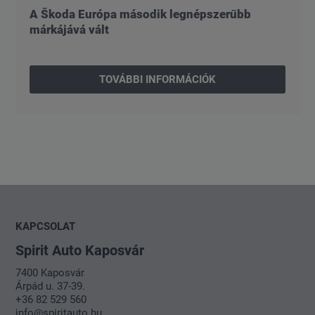
A Škoda Európa második legnépszerűbb
márkájává vált
TOVÁBBI INFORMÁCIÓK
KAPCSOLAT
Spirit Auto Kaposvár
7400 Kaposvár
Árpád u. 37-39.
+36 82 529 560
info@spiritauto.hu