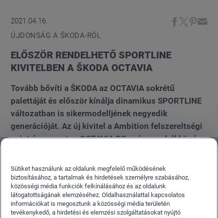
2021.04.16.
ÚJDONSÁG A ŠKODA-RÓL
ELŐSZÖR RENDELHETŐ SPORTLINE
KIVITELBEN A ŠKODA OCTAVIA
Tovább bővíti a ŠKODA az OCTAVIA sokrétű
palettáját és először kínálja dinamikus SPORTLINE
változatban is sikermodelljének negyedik
generációját. Az új kivitel a Ambition felszereltségi
szint és a sportos OCTAVIA RS csúcsmodell közé
érkezik, fekete külső részletekkel, háromküllős
multifunkciós sportkormánnyal és integrált
Sütiket használunk az oldalunk megfelelő működésének
fejtámlákkal kiformált, ThermoFlux kárpittal bevont
biztosításához, a tartalmak és hirdetések személyre szabásához,
közösségi média funkciók felkínálásához és az oldalunk
sportülésekkel. A Limousine és COMBI változatban
látogatottságának elemzéséhez. Oldalhasználattal kapcsolatos
készülő ŠKODA OCTAVIA SPORTLINE
információkat is megosztunk a közösségi média területén
tevékenykedő, a hirdetési és elemzési szolgáltatásokat nyújtó
extrafelszerelésként az Adaptív futóműszabályzás