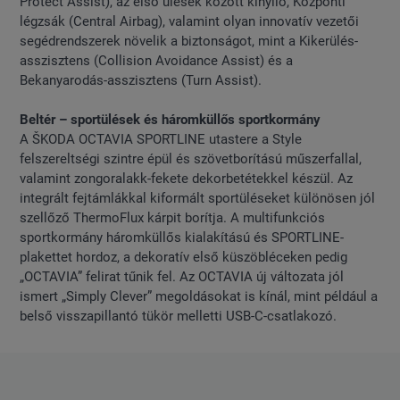
Protect Assist), az első ülések között kinyíló, Központi
légzsák (Central Airbag), valamint olyan innovatív vezetői
segédrendszerek növelik a biztonságot, mint a Kikerülés-
asszisztens (Collision Avoidance Assist) és a
Bekanyarodás-asszisztens (Turn Assist).
Beltér – sportülések és háromküllős sportkormány
A ŠKODA OCTAVIA SPORTLINE utastere a Style
felszereltségi szintre épül és szövetborítású műszerfallal,
valamint zongoralakk-fekete dekorbetétekkel készül. Az
integrált fejtámlákkal kiformált sportüléseket különösen jól
szellőző ThermoFlux kárpit borítja. A multifunkciós
sportkormány háromküllős kialakítású és SPORTLINE-
plakettet hordoz, a dekoratív első küszöbléceken pedig
„OCTAVIA” felirat tűnik fel. Az OCTAVIA új változata jól
ismert „Simply Clever” megoldásokat is kínál, mint például a
belső visszapillantó tükör melletti USB-C-csatlakozó.