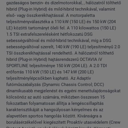
gazdaságos benzin- és dízelmotorokkal, , hálózatról tölthető
hibrid (Plug-in Hybrid) és mild-hibrid technikával, valamint
első- vagy összkerékhajtással. A motorpaletta
teljesítményválasztéka a 110 kW (150 LE) és 150 kW (204
LE) közötti tartományt öleli fel. A 110 kilowattos (150 LE)
1.5 TSI extrafelszerelésként hétfokozatú DSG
sebességváltóval és mild-hibrid technikával, míg a DSG
sebességváltóval szerelt, 140 kW (190 LE) teljesítményű 2.0
TSI összkerékhajtással rendelhető. A hálózatról tölthető
hibrid (Plug-in Hybrid) hajtásrendszerű OCTAVIA iV
SPORTLINE teljesítménye 150 kW (204 LE). A 2.0 TDI
erőforrás 110 kW (150 LE) és 147 kW (200 LE)
teljesítménylépcsőkben kapható. Az Adaptív
futóműszabályzás (Dynamic Chassis Control; DCC)
dinamikusabb megjelenést és egyéni menettulajdonságokat
kölcsönöz az autó számára, miközben összesen 15
fokozatban folyamatosan állítja a lengéscsillapítás
karakterisztikáját a hangsúlyosan kényelmes és az
alapvetően sportos hangolás között. Kívánságra a
borulásérzékelővel kiegészített Proaktív utasvédelem (Crew