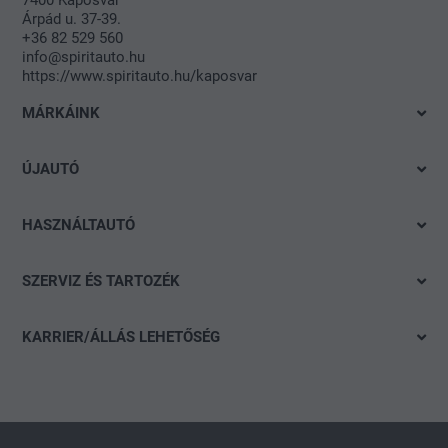
Árpád u. 37-39.
+36 82 529 560
info@spiritauto.hu
https://www.spiritauto.hu/kaposvar
MÁRKÁINK
Volkswagen
ÚJAUTÓ
Audi
Azonnal elvihető modelleink
SEAT
HASZNÁLTAUTÓ
Ajánlatok és akciók
Škoda
Gyorskereső
Konfigurálás
SZERVIZ ÉS TARTOZÉK
CUPRA
Részletes keresés
Finanszírozási tanácsadás
Ajánlat
Volkswagen Haszonjárművek
Akció
KARRIER/ÁLLÁS LEHETŐSÉG
Szervizidőpont-foglalás
Das WeltAuto
Nyitott pozíciók
Keréktárcsák
Általános jelentkezés
carLOG