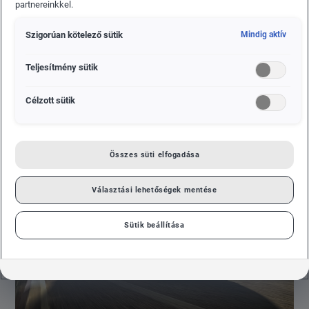
partnereinkkel.
(DCC) technikájával és számos innovatív vezetői
segédrendszerrel is felszerelhető. Széles
Szigorúan kötelező sütik
Mindig aktív
motorpalettáján egyaránt szerepelnek dízel- és
benzinüzemű, illetve mild-hibrid és hálózatról
Teljesítmény sütik
tölthető hibrid (Plug-in Hybrid) változatok,
Célzott sütik
valamint a földgázüzemű (CNG) OCTAVIA G-TEC
kivitel.
Összes süti elfogadása
Választási lehetőségek mentése
Sütik beállítása