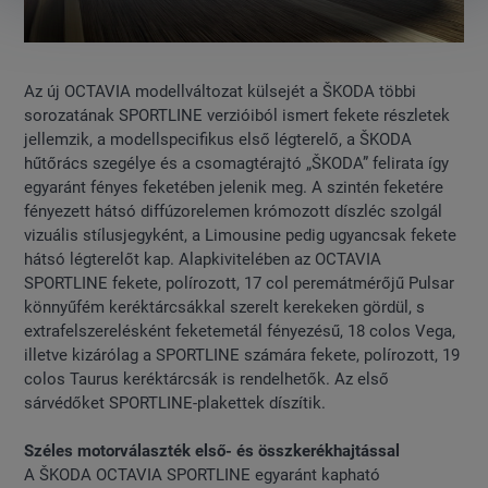
Az új OCTAVIA modellváltozat külsejét a ŠKODA többi
sorozatának SPORTLINE verzióiból ismert fekete részletek
jellemzik, a modellspecifikus első légterelő, a ŠKODA
hűtőrács szegélye és a csomagtérajtó „ŠKODA” felirata így
egyaránt fényes feketében jelenik meg. A szintén feketére
fényezett hátsó diffúzorelemen krómozott díszléc szolgál
vizuális stílusjegyként, a Limousine pedig ugyancsak fekete
hátsó légterelőt kap. Alapkivitelében az OCTAVIA
SPORTLINE fekete, polírozott, 17 col peremátmérőjű Pulsar
könnyűfém keréktárcsákkal szerelt kerekeken gördül, s
extrafelszerelésként feketemetál fényezésű, 18 colos Vega,
illetve kizárólag a SPORTLINE számára fekete, polírozott, 19
colos Taurus keréktárcsák is rendelhetők. Az első
sárvédőket SPORTLINE-plakettek díszítik.
Széles motorválaszték első- és összkerékhajtással
A ŠKODA OCTAVIA SPORTLINE egyaránt kapható