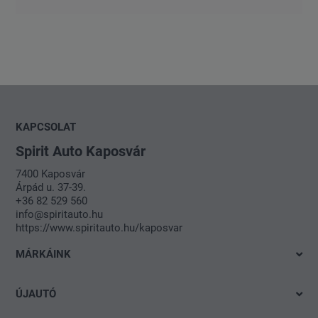
KAPCSOLAT
Spirit Auto Kaposvár
7400 Kaposvár
Árpád u. 37-39.
+36 82 529 560
info@spiritauto.hu
https://www.spiritauto.hu/kaposvar
MÁRKÁINK
Volkswagen
ÚJAUTÓ
Audi
Azonnal elvihető modelleink