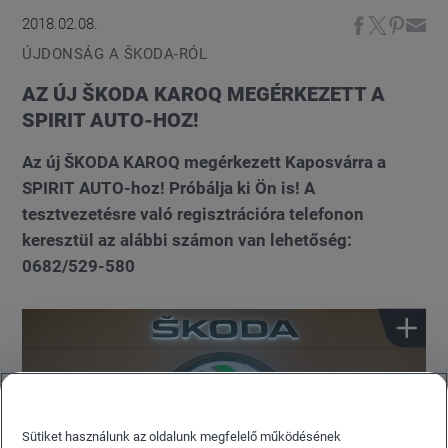
2018.02.08.
ÚJDONSÁG A ŠKODA-RÓL
AZ ÚJ ŠKODA KAROQ MEGÉRKEZETT A
SPIRIT AUTO-HOZ!
Az új ŠKODA KAROQ megérkezett Kaposvárra a
SPIRIT AUTO-hoz! Próbálja ki Ön is! A
tesztvezetésre való regisztrációra telefonon
keresztül az alábbi számon van lehetőség:
0682/529-580
Sütiket használunk az oldalunk megfelelő működésének