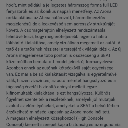
hódít, mint például a jellegzetes háromszög forma full LED
fényszórók és az ikonikus nappali menetfény. Az Arona
orrkialakítása az Ateca határozott, háromdimenziós
megjelenésű, de a legkevésbé sem agresszív struktúráját
követi. A csomagtérajtón elhelyezett rendszámtábla
lehetővé teszi, hogy még erőteljesebb legyen a hátsó
lökhárító kialakítása, amely vizuálisan megemeli az autót. A
tető és a tetősínek részletei a terepjárók világát idézik. Az új
Arona megjelenése több ponton is összecseng a SEAT
közelmúltban bemutatott modelljeinek új formanyelvével.
Azonban ennek az autónak kétségkívül saját egyénisége
van. Ez már a belső kialakítását vizsgálva is egyértelművé
válik, hiszen vízszintes, az autó méretét hangsúlyozó és a
tágasság érzetét biztosító arányai mellett egyre
kifinomultabb kialakítása is ezt hangsúlyozza. Különös
figyelmet szenteltek a részleteknek, amelyek jól mutatják
azokat az előrelépéseket, amelyeket a SEAT a belső térben
érzékelhető minőség kapcsán az Arona modellnél tett.
A magasan elhelyezett középkonzol (High Console
Concept) kiemelt szerepet kap a biztonság és az ergonómia