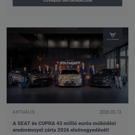
TOVÁBBI INFORMÁCIÓK
AKTUÁLIS
2026.05.13.
A SEAT és CUPRA 43 millió eurós működési
eredménnyel zárta 2026 elsőnegyedévét!