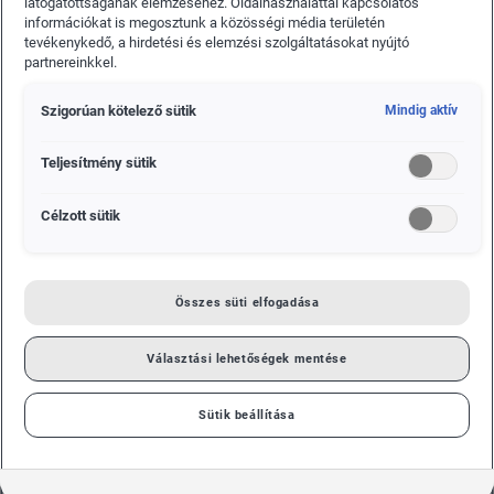
látogatottságának elemzéséhez. Oldalhasználattal kapcsolatos
információkat is megosztunk a közösségi média területén
tevékenykedő, a hirdetési és elemzési szolgáltatásokat nyújtó
partnereinkkel.
Szigorúan kötelező sütik
Mindig aktív
Teljesítmény sütik
Célzott sütik
Összes süti elfogadása
Az 1954-ben alapított Red Dot díj egyike a világ
legtekintélyesebb formatervezési kitüntetéseinek, amely a
Választási lehetőségek mentése
kiemelkedő minőség és innováció nemzetközi
elismeréseként szolgál. Ezen belül pedig a termékdizájn
Sütik beállítása
kategória a legfontosabb mind közül. A Red Dot Award
termékdizájnt értékelő zsűrije 40 olyan, a világ minden
pontjáról érkezett szakértőből áll, akik egyetlen ipari gyártó