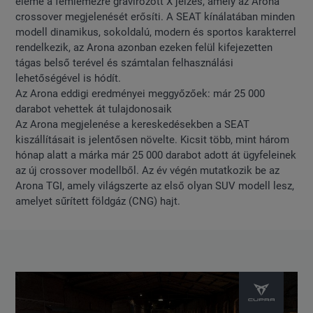
eleme a fémlemezre gravírozott X jelzés, amely az Arona
crossover megjelenését erősíti. A SEAT kínálatában minden
modell dinamikus, sokoldalú, modern és sportos karakterrel
rendelkezik, az Arona azonban ezeken felül kifejezetten
tágas belső terével és számtalan felhasználási
lehetőségével is hódít.
Az Arona eddigi eredményei meggyőzőek: már 25 000
darabot vehettek át tulajdonosaik
Az Arona megjelenése a kereskedésekben a SEAT
kiszállításait is jelentősen növelte. Kicsit több, mint három
hónap alatt a márka már 25 000 darabot adott át ügyfeleinek
az új crossover modellből. Az év végén mutatkozik be az
Arona TGI, amely világszerte az első olyan SUV modell lesz,
amelyet sűrített földgáz (CNG) hajt.