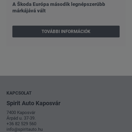
A Škoda Európa második legnépszerűbb
márkájává vált
TOVÁBBI INFORMÁCIÓK
KAPCSOLAT
Spirit Auto Kaposvár
7400 Kaposvár
Árpád u. 37-39.
+36 82 529 560
info@spiritauto.hu