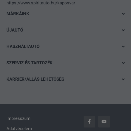
https://www.spiritauto.hu/kaposvar
MÁRKÁINK
Volkswagen
ÚJAUTÓ
Audi
Azonnal elvihető modelleink
SEAT
HASZNÁLTAUTÓ
Ajánlatok és akciók
Škoda
Gyorskereső
Konfigurálás
SZERVIZ ÉS TARTOZÉK
CUPRA
Részletes keresés
Finanszírozási tanácsadás
Ajánlat
Volkswagen Haszonjárművek
Akció
KARRIER/ÁLLÁS LEHETŐSÉG
Szervizidőpont-foglalás
Das WeltAuto
Nyitott pozíciók
Keréktárcsák
Általános jelentkezés
carLOG
Impresszum
Adatvédelem