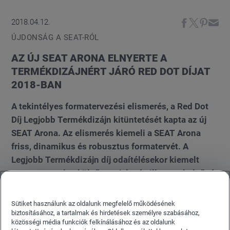
2018.04.12.
ÚJDONSÁG A SEAT-RÓL
AZ ÚJ SEAT ARONA ELNYERTE A
TERMÉKDIZÁJNÉRT JÁRÓ RED DOT DÍJAT
2018-BAN
A tekintélyes formatervezési elismerés, a Red Dot
Díj Legjobb Termékdizájn kitüntetését kapta az új
SEAT Arona. Az elismerés kiemeli a SEAT Arona
friss, dinamikus és robusztus formatervét. A
Legjobb Termékdizájn díj odaítélésekor kiemelt
szempont volt a külső megjelenés illetve a belső tér
személyre szabhatósága, amely a SEAT Arona
modellt az elismeréshez segítette.
Sütiket használunk az oldalunk megfelelő működésének
biztosításához, a tartalmak és hirdetések személyre szabásához,
közösségi média funkciók felkínálásához és az oldalunk