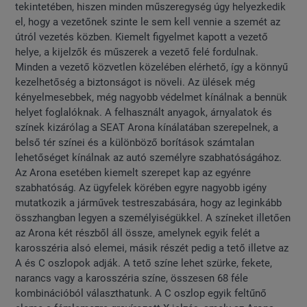
tekintetében, hiszen minden műszeregység úgy helyezkedik
el, hogy a vezetőnek szinte le sem kell vennie a szemét az
útról vezetés közben. Kiemelt figyelmet kapott a vezető
helye, a kijelzők és műszerek a vezető felé fordulnak.
Minden a vezető közvetlen közelében elérhető, így a könnyű
kezelhetőség a biztonságot is növeli. Az ülések még
kényelmesebbek, még nagyobb védelmet kínálnak a bennük
helyet foglalóknak. A felhasznált anyagok, árnyalatok és
színek kizárólag a SEAT Arona kínálatában szerepelnek, a
belső tér színei és a különböző borítások számtalan
lehetőséget kínálnak az autó személyre szabhatóságához.
Az Arona esetében kiemelt szerepet kap az egyénre
szabhatóság. Az ügyfelek körében egyre nagyobb igény
mutatkozik a járművek testreszabására, hogy az leginkább
összhangban legyen a személyiségükkel. A színeket illetően
az Arona két részből áll össze, amelynek egyik felét a
karosszéria alsó elemei, másik részét pedig a tető illetve az
A és C oszlopok adják. A tető színe lehet szürke, fekete,
narancs vagy a karosszéria színe, összesen 68 féle
kombinációból választhatunk. A C oszlop egyik feltűnő