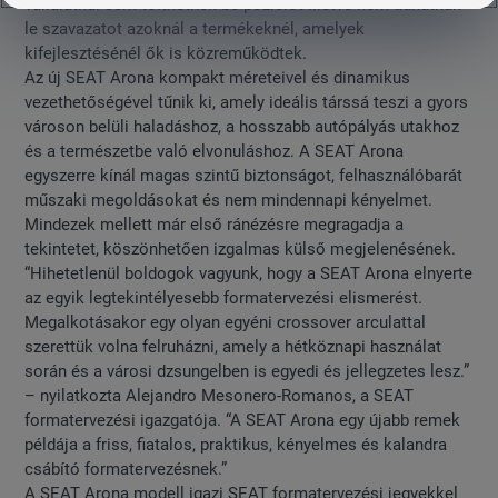
vállalatnál sem tölthetnek be pozíciót illetve nem adhatnak
le szavazatot azoknál a termékeknél, amelyek
kifejlesztésénél ők is közreműködtek.
Az új SEAT Arona kompakt méreteivel és dinamikus
vezethetőségével tűnik ki, amely ideális társsá teszi a gyors
városon belüli haladáshoz, a hosszabb autópályás utakhoz
és a természetbe való elvonuláshoz. A SEAT Arona
egyszerre kínál magas szintű biztonságot, felhasználóbarát
műszaki megoldásokat és nem mindennapi kényelmet.
Mindezek mellett már első ránézésre megragadja a
tekintetet, köszönhetően izgalmas külső megjelenésének.
“Hihetetlenül boldogok vagyunk, hogy a SEAT Arona elnyerte
az egyik legtekintélyesebb formatervezési elismerést.
Megalkotásakor egy olyan egyéni crossover arculattal
szerettük volna felruházni, amely a hétköznapi használat
során és a városi dzsungelben is egyedi és jellegzetes lesz.”
– nyilatkozta Alejandro Mesonero-Romanos, a SEAT
formatervezési igazgatója. “A SEAT Arona egy újabb remek
példája a friss, fiatalos, praktikus, kényelmes és kalandra
csábító formatervezésnek.”
A SEAT Arona modell igazi SEAT formatervezési jegyekkel