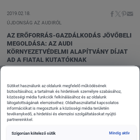
2019.02.18.
ÚJDONSÁG AZ AUDIRÓL
AZ ERŐFORRÁS-GAZDÁLKODÁS JÖVŐBELI
MEGOLDÁSA: AZ AUDI
KÖRNYEZETVÉDELMI ALAPÍTVÁNY DÍJAT
AD A FIATAL KUTATÓKNAK
Az Audi Környezetvédelmi Alapítvány két
mestermunkát értékelt a Müncheni Műszaki
Sütiket használunk az oldalunk megfelelő működésének
Egyetemen, a Fenntartható Erőforrás-gazdálkodási
biztosításához, a tartalmak és hirdetések személyre szabásához,
(SRM) díjjal. Az Audi Környezetvédelmi Alapítvány
közösségi média funkciók felkínálásához és az oldalunk
látogatottságának elemzéséhez. Oldalhasználattal kapcsolatos
nyolcadik alkalommal értékelte ilyen módon a
információkat is megosztunk a közösségi média területén
Fenntartható Erőforrás-menedzsment tanfolyam
tevékenykedő, a hirdetési és elemzési szolgáltatásokat nyújtó
partnereinkkel.
kiemelkedő mestermunkáit. Az idei díjat Julia
Möbius és Sebastian Heinz kapta. Minden nyertes
Szigorúan kötelező sütik
Mindig aktív
1500 euró nyereményt kapott.