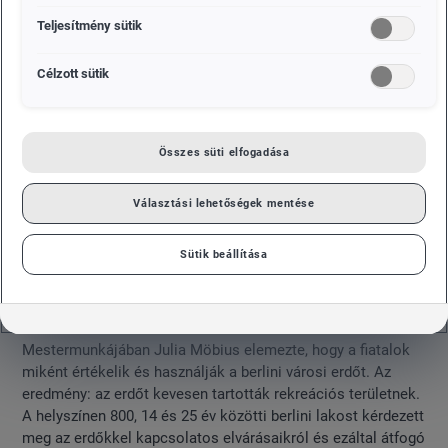
Teljesítmény sütik
Célzott sütik
Összes süti elfogadása
Választási lehetőségek mentése
Sütik beállítása
Mestermunkájában Julia Möbius elemezte, hogy a fiatalok
miként értékelik és használják a berlini városi erdőt. Az
eredmény: az erdőt kevesen tartották rekreációs területnek.
A helyszínen 800, 14 és 25 év közötti berlini lakost kérdezett
meg az erdőkkel kapcsolatos elvárásaikról és ezáltal átfogó