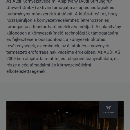
Az Audi Környezetvédelmi Alapítvány (Audi Stiftung fur
Umwelt GmbH) aktívan támogatja az új technológiák és
tudományos módszerek kutatását. A kitűzött cél az, hogy
hozzájáruljon a környezetvédelemhez, létrehozzon és
támogassa a fenntartható cselekvés módjait. Az alapítvány
különösen a környezetkímélő technológiák támogatására
és fejlesztésére összpontosít, a környezeti oktatási
tevékenységek, az emberek, az állatok és a növények
természeti erőforrásainak védelme érdekében. Az AUDI AG
2009-ben alapította mint teljes tulajdonú leányvállalata, és
része a cég társadalmi és környezetvédelmi
elkötelezettségének.