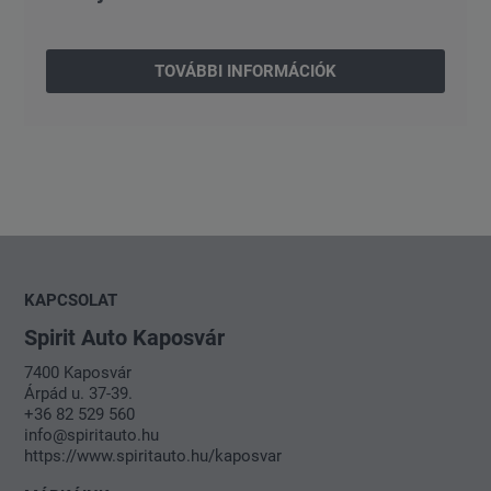
TOVÁBBI INFORMÁCIÓK
KAPCSOLAT
Spirit Auto Kaposvár
7400 Kaposvár
Árpád u. 37-39.
+36 82 529 560
info@spiritauto.hu
https://www.spiritauto.hu/kaposvar