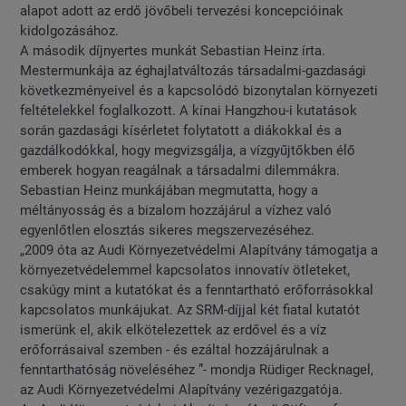
alapot adott az erdő jövőbeli tervezési koncepcióinak
kidolgozásához.
A második díjnyertes munkát Sebastian Heinz írta.
Mestermunkája az éghajlatváltozás társadalmi-gazdasági
következményeivel és a kapcsolódó bizonytalan környezeti
feltételekkel foglalkozott. A kínai Hangzhou-i kutatások
során gazdasági kísérletet folytatott a diákokkal és a
gazdálkodókkal, hogy megvizsgálja, a vízgyűjtőkben élő
emberek hogyan reagálnak a társadalmi dilemmákra.
Sebastian Heinz munkájában megmutatta, hogy a
méltányosság és a bizalom hozzájárul a vízhez való
egyenlőtlen elosztás sikeres megszervezéséhez.
„2009 óta az Audi Környezetvédelmi Alapítvány támogatja a
környezetvédelemmel kapcsolatos innovatív ötleteket,
csakúgy mint a kutatókat és a fenntartható erőforrásokkal
kapcsolatos munkájukat. Az SRM-díjjal két fiatal kutatót
ismerünk el, akik elkötelezettek az erdővel és a víz
erőforrásaival szemben - és ezáltal hozzájárulnak a
fenntarthatóság növeléséhez ”- mondja Rüdiger Recknagel,
az Audi Környezetvédelmi Alapítvány vezérigazgatója.