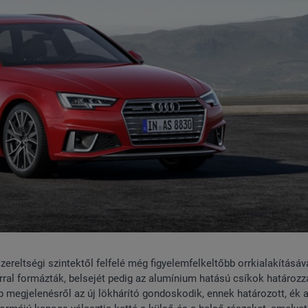
ereltségi szintektől felfelé még figyelemfelkeltőbb orrkialakításáva
rral formázták, belsejét pedig az alumínium hatású csíkok határoz
 megjelenésről az új lökhárító gondoskodik, ennek határozott, ék 