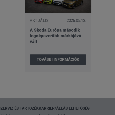
AKTUÁLIS
2026.05.13.
A Škoda Európa második
legnépszerűbb márkájává
vált
TOVÁBBI INFORMÁCIÓK
SZERVIZ ÉS TARTOZÉK
KARRIER/ÁLLÁS LEHETŐSÉG