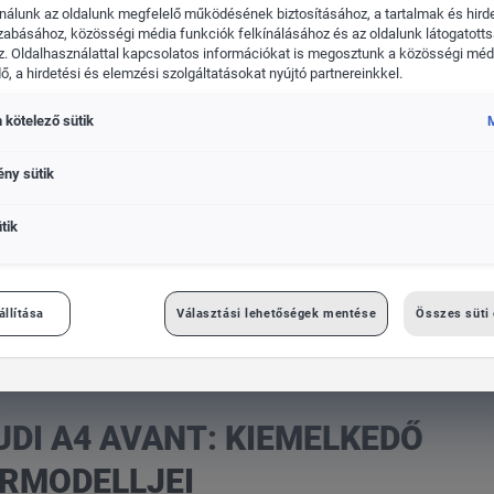
nálunk az oldalunk megfelelő működésének biztosításához, a tartalmak és hird
zabásához, közösségi média funkciók felkínálásához és az oldalunk látogatott
. Oldalhasználattal kapcsolatos információkat is megosztunk a közösségi médi
, a hirdetési és elemzési szolgáltatásokat nyújtó partnereinkkel.
 kötelező sütik
kswagen Haszonjárművek
Das WeltAuto
M
ény sütik
tik
lkedő formában az Audi sikermodelljei
állítása
Választási lehetőségek mentése
Összes süti
UDI A4 AVANT: KIEMELKEDŐ
ERMODELLJEI