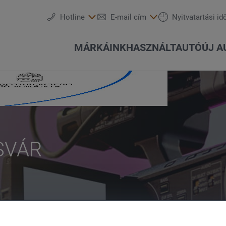
Hotline
E-mail cím
Nyitvatartási id
MÁRKÁINK
HASZNÁLTAUTÓ
ÚJ A
SVÁR
Szervizidőpont-foglalás
Ajánlatok és akciók
Részletes keresés
Csapatunk
Audi
Szolgáltatások
Keréktárcsák
Konfigurálás
Akció
SEAT