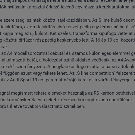
formájú kapocs választja ketté a külső és a belső részeket, amelyet
ők nyílásain keresztül érkező levegő egy része a kerékjáratokba ju
elszereltségi szintek közötti tájékozódásban. Az S line külső csom
lakításra, az orrkialakítás alsó részét pedig egy fémszínű betét zár
t kapja meg az új külsőt. Két széles, trapézforma kipufogó vette át 
 közötti diffúzor rész pedig keskenyebb lett. A 16 és 19 col közötti
ptak.
én az A4 modellsorozatnál debütál és számos különleges elemmel ga
l alkalmazott betét, a holdezüst színű oldalsó védőcsík, az A4 Avan
bó kék” színű fényezés. A négykarikás logó ezúttal a hátsó ajtók al
l függően ezüst vagy fekete lehet. Az „S line competition” felszerel
ául az Audi Sport 19 col peremátmérőjű kerekei, a vörös féknyergek 
magnál megismert fekete elemeket használja az RS karbon betéteivel
iós kormánykerék és a fekete, részben bőrkárpitozású sportülések.
rös illetve további választható színekben.