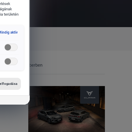
etések
ságának
a területén
indig aktív
zállításai októberben
 elfogadása