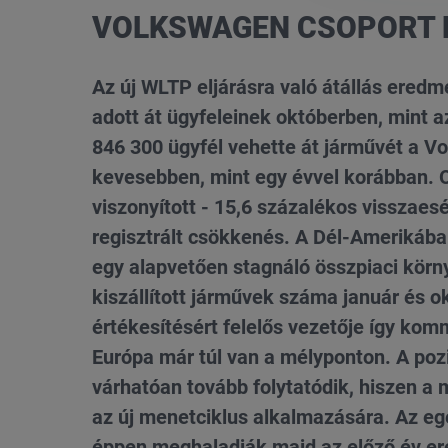
VOLKSWAGEN CSOPORT K
Az új WLTP eljárásra való átállás ere
adott át ügyfeleinek októberben, mint 
846 300 ügyfél vehette át járművét a V
kevesebben, mint egy évvel korábban. 
viszonyított - 15,6 százalékos visszaes
regisztrált csökkenés. A Dél-Amerikába
egy alapvetően stagnáló összpiaci körn
kiszállított járművek száma január és o
értékesítésért felelős vezetője így kom
Európa már túl van a mélyponton. A po
várhatóan tovább folytatódik, hiszen a m
az új menetciklus alkalmazására. Az egé
éppen meghaladják majd az előző év er