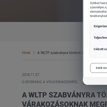
Sütiket hasz
személyre s
elemzéséhez
tevékenykedő
Szigorúan
CUPRA
Vol
MINDEN
MÁRKA
Teljesítm
Célzott sü
Hírek
A WLTP szabványra történő átállás miatt a
Sütik be
2018.11.27.
ÚJDONSÁG A VOLKSWAGENRŐL
A WLTP SZABVÁNYRA TÖ
VÁRAKOZÁSOKNAK MEGF