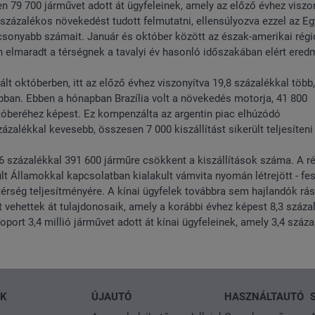
79 700 járművet adott át ügyfeleinek, amely az előző évhez viszo
 százalékos növekedést tudott felmutatni, ellensúlyozva ezzel az Eg
acsonyabb számait. Január és október között az észak-amerikai régi
en elmaradt a térségnek a tavalyi év hasonló időszakában elért ere
lt októberben, itt az előző évhez viszonyítva 19,8 százalékkal több,
pban. Ebben a hónapban Brazília volt a növekedés motorja, 41 800
 októberéhez képest. Ez kompenzálta az argentin piac elhúzódó
ázalékkal kevesebb, összesen 7 000 kiszállítást sikerült teljesíteni
6 százalékkal 391 600 járműre csökkent a kiszállítások száma. A r
lt Államokkal kapcsolatban kialakult vámvita nyomán létrejött - fes
térség teljesítményére. A kínai ügyfelek továbbra sem hajlandók rá
 vehettek át tulajdonosaik, amely a korábbi évhez képest 8,3 száza
port 3,4 millió járművet adott át kínai ügyfeleinek, amely 3,4 száz
NK
ÚJAUTÓ
HASZNÁLTAUTÓ