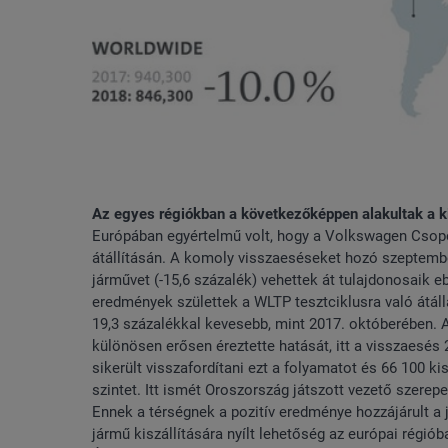
Az egyes régiókban a következőképpen alakultak a ki
Európában egyértelmű volt, hogy a Volkswagen Csopo
átállításán. A komoly visszaeséseket hozó szeptemb
járművet (-15,6 százalék) vehettek át tulajdonosaik 
eredmények születtek a WLTP tesztciklusra való átáll
19,3 százalékkal kevesebb, mint 2017. októberében. 
különösen erősen éreztette hatását, itt a visszaesés
sikerült visszafordítani ezt a folyamatot és 66 100 ki
szintet. Itt ismét Oroszország játszott vezető szerepe
Ennek a térségnek a pozitív eredménye hozzájárult a j
jármű kiszállítására nyílt lehetőség az európai régiób