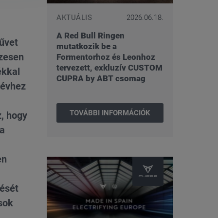
AKTUÁLIS
2026.06.18.
A Red Bull Ringen
űvet
mutatkozik be a
szesen
Formentorhoz és Leonhoz
tervezett, exkluzív CUSTOM
ékkal
CUPRA by ABT csomag
 évhez
TOVÁBBI INFORMÁCIÓK
, hogy
 a
en
tését
sok