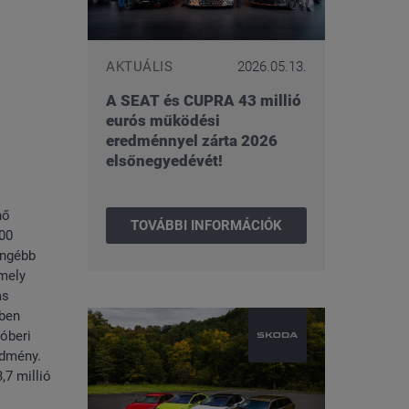
AKTUÁLIS
2026.05.13.
A SEAT és CUPRA 43 millió
eurós működési
eredménnyel zárta 2026
elsőnegyedévét!
nő
TOVÁBBI INFORMÁCIÓK
400
engébb
amely
ás
ében
tóberi
edmény.
,7 millió