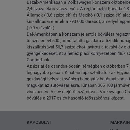
Észak-Amerikában a Volkswagen konszern októberben 
2,4 százalékos visszaesés. A régión belül Kanada 4,8
Államok (-3,6 százalék) és Mexikó (-3,1 százalék) al
kiszállításai elérték a 793 000 darabot, amellyel épp
(-0,9 százalék).
Dél-Amerikában a konszern jelentős bővülést regisztrá
összesen 54 500 jármű találta gazdára a tízedik hóna
kiszállításával 56,7 százalékot javított a tavalyi év
gyengélkedését, itt a nehéz piaci környezetben 48,7 sz
Csoportnak.
Az ázsiai és csendes-óceáni térségben októberben 7,
legnagyobb piacán, Kínában tapasztalható - az Egyesü
gazdasági helyzet továbbra is negatív hatással van a 
magukat az autóvásárlásra. Kínában 365 100 járművet
visszaesés. Az év elejétől számítva a Volkswagen Cso
bővülés a 2017-es év hasonló időszakához képest.
KAPCSOLAT
MÁRKÁI