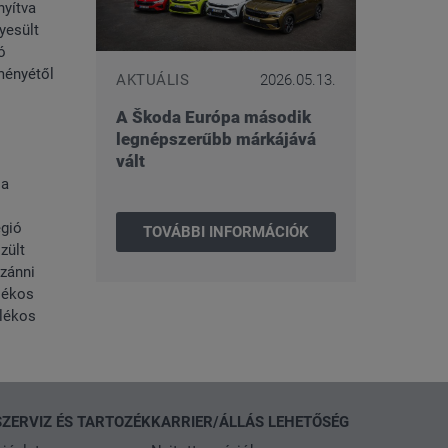
nyítva
yesült
ó
dményétől
AKTUÁLIS
2026.05.13.
A Škoda Európa második
legnépszerűbb márkájává
vált
 a
égió
TOVÁBBI INFORMÁCIÓK
zült
szánni
lékos
alékos
SZERVIZ ÉS TARTOZÉK
KARRIER/ÁLLÁS LEHETŐSÉG