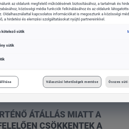
nálunk az oldalunk megfelelő működésének biztosításához, a tartalmak és hird
zabásához, közösségi média funkciók felkínálásához és az oldalunk látogatott
. Oldalhasználattal kapcsolatos információkat is megosztunk a közösségi médi
, a hirdetési és elemzési szolgáltatásokat nyújtó partnereinkkel.
 kötelező sütik
kswagen Haszonjárművek
Das WeltAuto
M
ény sütik
tik
 várakozásoknak megfelelően csökkentek a Volkswagen Csoport kis
állítása
Választási lehetőségek mentése
Összes süti
RTÉNŐ ÁTÁLLÁS MIATT A
ELELŐEN CSÖKKENTEK A