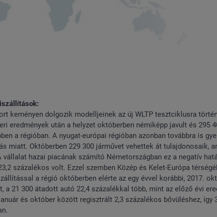
szállítások:
rt keményen dolgozik modelljeinek az új WLTP tesztciklusra törté
eri eredmények után a helyzet októberben némiképp javult és 295 
ebben a régióban. A nyugat-európai régióban azonban továbbra is gy
ás miatt. Októberben 229 300 járművet vehettek át tulajdonosaik, 
A vállalat hazai piacának számító Németországban ez a negatív hat
 23,2 százalékos volt. Ezzel szemben Közép és Kelet-Európa térség
szállítással a régió októberben elérte az egy évvel korábbi, 2017. ok
t, a 21 300 átadott autó 22,4 százalékkal több, mint az előző évi er
anuár és október között regisztrált 2,3 százalékos bővüléshez, így 3
an.