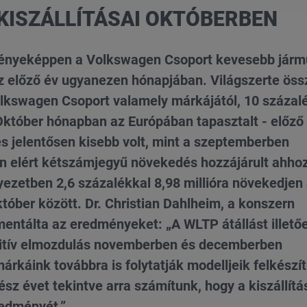
ISZÁLLÍTÁSAI OKTÓBERBEN
dményeképpen a Volkswagen Csoport kevesebb járm
az előző év ugyanezen hónapjában. Világszerte ös
olkswagen Csoport valamely márkájától, 10 százal
Október hónapban az Európában tapasztalt - előző
és jelentősen kisebb volt, mint a szeptemberben
n elért kétszámjegyű növekedés hozzájárult ahhoz
yezetben 2,6 százalékkal 8,98 millióra növekedjen
któber között. Dr. Christian Dahlheim, a konszern
mentálta az eredményeket: „A WLTP átállást illető
zitív elmozdulás novemberben és decemberben
árkáink továbbra is folytatják modelljeik felkészí
sz évet tekintve arra számítunk, hogy a kiszállítá
edményét.”