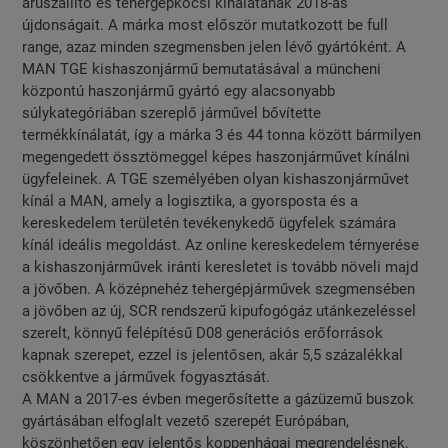
áruszállító és tehergépkocsi kínálatának 2018-as
újdonságait. A márka most először mutatkozott be full
range, azaz minden szegmensben jelen lévő gyártóként. A
MAN TGE kishaszonjármű bemutatásával a müncheni
központú haszonjármű gyártó egy alacsonyabb
súlykategóriában szereplő járművel bővítette
termékkínálatát, így a márka 3 és 44 tonna között bármilyen
megengedett össztömeggel képes haszonjárművet kínálni
ügyfeleinek. A TGE személyében olyan kishaszonjárművet
kínál a MAN, amely a logisztika, a gyorsposta és a
kereskedelem területén tevékenykedő ügyfelek számára
kínál ideális megoldást. Az online kereskedelem térnyerése
a kishaszonjárművek iránti keresletet is tovább növeli majd
a jövőben. A középnehéz tehergépjárművek szegmensében
a jövőben az új, SCR rendszerű kipufogógáz utánkezeléssel
szerelt, könnyű felépítésű D08 generációs erőforrások
kapnak szerepet, ezzel is jelentősen, akár 5,5 százalékkal
csökkentve a járművek fogyasztását.
A MAN a 2017-es évben megerősítette a gázüzemű buszok
gyártásában elfoglalt vezető szerepét Európában,
köszönhetően egy jelentős koppenhágai megrendelésnek,