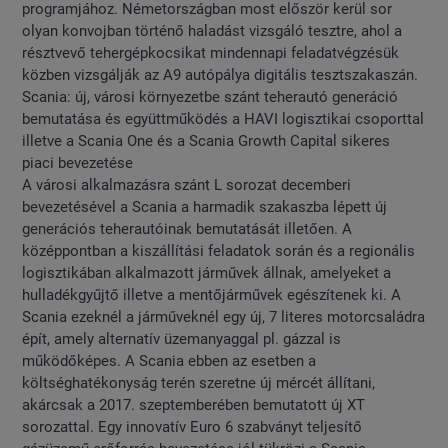
programjához. Németországban most először kerül sor
olyan konvojban történő haladást vizsgáló tesztre, ahol a
résztvevő tehergépkocsikat mindennapi feladatvégzésük
közben vizsgálják az A9 autópálya digitális tesztszakaszán.
Scania: új, városi környezetbe szánt teherautó generáció
bemutatása és együttműködés a HAVI logisztikai csoporttal
illetve a Scania One és a Scania Growth Capital sikeres
piaci bevezetése
A városi alkalmazásra szánt L sorozat decemberi
bevezetésével a Scania a harmadik szakaszba lépett új
generációs teherautóinak bemutatását illetően. A
középpontban a kiszállítási feladatok során és a regionális
logisztikában alkalmazott járművek állnak, amelyeket a
hulladékgyűjtő illetve a mentőjárművek egészítenek ki. A
Scania ezeknél a járműveknél egy új, 7 literes motorcsaládra
épít, amely alternatív üzemanyaggal pl. gázzal is
működőképes. A Scania ebben az esetben a
költséghatékonyság terén szeretne új mércét állítani,
akárcsak a 2017. szeptemberében bemutatott új XT
sorozattal. Egy innovatív Euro 6 szabványt teljesítő