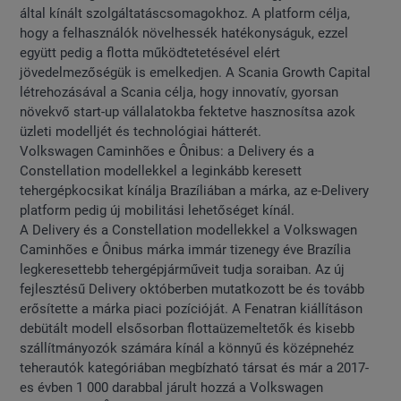
által kínált szolgáltatáscsomagokhoz. A platform célja,
hogy a felhasználók növelhessék hatékonyságuk, ezzel
együtt pedig a flotta működtetetésével elért
jövedelmezőségük is emelkedjen. A Scania Growth Capital
létrehozásával a Scania célja, hogy innovatív, gyorsan
növekvő start-up vállalatokba fektetve hasznosítsa azok
üzleti modelljét és technológiai hátterét.
Volkswagen Caminhões e Ônibus: a Delivery és a
Constellation modellekkel a leginkább keresett
tehergépkocsikat kínálja Brazíliában a márka, az e-Delivery
platform pedig új mobilitási lehetőséget kínál.
A Delivery és a Constellation modellekkel a Volkswagen
Caminhões e Ônibus márka immár tizenegy éve Brazília
legkeresettebb tehergépjárműveit tudja soraiban. Az új
fejlesztésű Delivery októberben mutatkozott be és tovább
erősítette a márka piaci pozícióját. A Fenatran kiállításon
debütált modell elsősorban flottaüzemeltetők és kisebb
szállítmányozók számára kínál a könnyű és középnehéz
teherautók kategóriában megbízható társat és már a 2017-
es évben 1 000 darabbal járult hozzá a Volkswagen