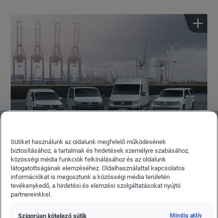
Sütiket használunk az oldalunk megfelelő működésének
biztosításához, a tartalmak és hirdetések személyre szabásához,
közösségi média funkciók felkínálásához és az oldalunk
Az előző évhez képest a MAN Truck & Bus márka
látogatottságának elemzéséhez. Oldalhasználattal kapcsolatos
információkat is megosztunk a közösségi média területén
kiszállításai 8 százalékkal emelkedtek és elérték a 89 990
tevékenykedő, a hirdetési és elemzési szolgáltatásokat nyújtó
járművet. A Scania eredménye 90 780 átadott teherautóra és
partnereinkkel.
buszra nőtt, amely 12 százalékos bővülés. A Volkswagen
Caminhões e Ônibus összesen 25 880 járművet szállított ki
Szigorúan kötelező sütik
Mindig aktív