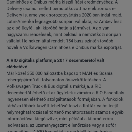
Caminhões e Ônibus márka kiszállítási eredményéhez. A
Delivery család mellett bemutatkozott az elektromos e-
Delivery is, amelynek sorozatgyártása 2020-ban indul majd.
Latin-Amerika legnagyobb söripari vállalata, az Ambev lesz
az első ügyfél, aki kipróbálhatja a járművet. Az olyan
nagyszámú rendelések, mint például a nemzetközi söripari
vállalat Heineken által rendelt 154 busz szintén tovább
növeli a Volkswagen Caminhões e Ônibus márka exportját.
A RIO digitális platformja 2017 decemberétől vált
elérhetővé
Már közel 350 000 hálózatba kapcsolt MAN és Scania
tehergépjármű áll folyamatos összeköttetésben. A
Volkswagen Truck & Bus digitális márkája, a RIO
decembertől érhető el az ügyfelek számára a RIO Essentials
ingyenesen elérhető szolgáltatások formájában. A funkciók
tárháza többek között lehetővé teszi a flották valós idejű
helymeghatározással történő monitorozását számos egyéb
információval kiegészítve, mint például a kilométeróra
leolvasása, az üzemanyagszint ellenőrzése vagy a sofőr
azonosítása. A RIO Essentials ezen kívül teljesítmény