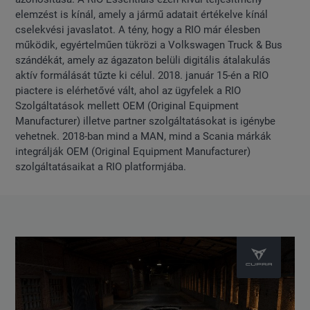
elemzést is kínál, amely a jármű adatait értékelve kínál
cselekvési javaslatot. A tény, hogy a RIO már élesben
működik, egyértelműen tükrözi a Volkswagen Truck & Bus
szándékát, amely az ágazaton belüli digitális átalakulás
aktív formálását tűzte ki célul. 2018. január 15-én a RIO
piactere is elérhetővé vált, ahol az ügyfelek a RIO
Szolgáltatások mellett OEM (Original Equipment
Manufacturer) illetve partner szolgáltatásokat is igénybe
vehetnek. 2018-ban mind a MAN, mind a Scania márkák
integrálják OEM (Original Equipment Manufacturer)
szolgáltatásaikat a RIO platformjába.