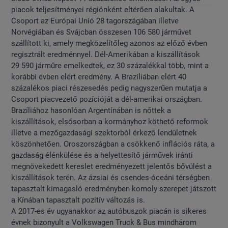
piacok teljesítményei régiónként eltérően alakultak. A
Csoport az Európai Unió 28 tagországában illetve
Norvégiában és Svájcban összesen 106 580 járművet
szállított ki, amely megközelítőleg azonos az előző évben
regisztrált eredménnyel. Dél-Amerikában a kiszállítások
29 590 járműre emelkedtek, ez 30 százalékkal több, mint a
korábbi évben elért eredmény. A Brazíliában elért 40
százalékos piaci részesedés pedig nagyszerűen mutatja a
Csoport piacvezető pozícióját a dél-amerikai országban.
Brazíliához hasonlóan Argentínában is nőttek a
kiszállítások, elsősorban a kormányhoz köthető reformok
illetve a mezőgazdasági szektorból érkező lendületnek
köszönhetően. Oroszországban a csökkenő inflációs ráta, a
gazdaság élénkülése és a helyettesítő járművek iránti
megnövekedett kereslet eredményezett jelentős bővülést a
kiszállítások terén. Az ázsiai és csendes-óceáni térségben
tapasztalt kimagasló eredményben komoly szerepet játszott
a Kínában tapasztalt pozitív változás is.
A 2017-es év ugyanakkor az autóbuszok piacán is sikeres
évnek bizonyult a Volkswagen Truck & Bus mindhárom