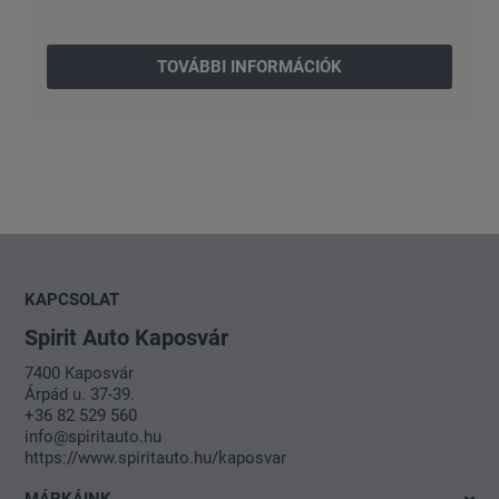
TOVÁBBI INFORMÁCIÓK
KAPCSOLAT
Spirit Auto Kaposvár
7400 Kaposvár
Árpád u. 37-39.
+36 82 529 560
info@spiritauto.hu
https://www.spiritauto.hu/kaposvar