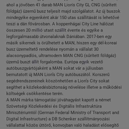
ahol a jövőben 41 darab MAN Lion's City GL CNG (sűrített
földgáz) üzemű busz teljesít majd szolgálatot. Az új buszok
mindegyike egyenként akár 150 utas szállítását is lehetővé
teszi a dán fővárosban. A koppenhágai City Line hálózat
összesen 20 millió utast szállít évente és egyike a
legforgalmasabb útvonalaknak Dániában. 2017-ben egy
másik sikernek is örülhetett a MAN, hiszen egy dél-koreai
busz üzemeltető rendelése nyomán a vállalat 30
alacsonypadlós, ultramodern MAN CNG (sűrített földgáz)
üzemű buszt állít forgalomba. Európa egyik vezető
autóbuszgyártójaként a MAN sokat vár a júliusban
bemutatott új MAN Lion’s City autóbuszától. Korszerű
segédrendszereinek köszönhetően a Lion’s City sokat
segíthet a közlekedésbiztonság növelése illetve a működési
költségek csökkentése terén.
A MAN márka támogatási jóváhagyást kapott a német
Szövetségi Közlekedési és Digitális Infrastruktúra
Minisztériumtól (German Federal Ministry of Transport and
Digital Infrastructure) a DB Schenker szállítmányozási
vállalattal közös úttörő, konvojban való haladást elősegítő