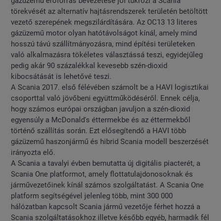
gázüzemű erőforrás bevezetése jól tükrözi a Scania
törekvését az alternatív hajtásrendszerek területén betöltött
vezető szerepének megszilárdítására. Az OC13 13 literes
gázüzemű motor olyan hatótávolságot kínál, amely mind
hosszú távú szállítmányozásra, mind építési területeken
való alkalmazásra tökéletes választássá teszi, egyidejűleg
pedig akár 90 százalékkal kevesebb szén-dioxid
kibocsátását is lehetővé teszi.
A Scania 2017. első félévében számolt be a HAVI logisztikai
csoporttal való jövőbeni együttműködéséről. Ennek célja,
hogy számos európai országban javuljon a szén-dioxid
egyensúly a McDonald's éttermekbe és az éttermekből
történő szállítás során. Ezt elősegítendő a HAVI több
gázüzemű haszonjármű és hibrid Scania modell beszerzését
irányozta elő.
A Scania a tavalyi évben bemutatta új digitális piacterét, a
Scania One platformot, amely flottatulajdonosoknak és
járművezetőinek kínál számos szolgáltatást. A Scania One
platform segítségével jelenleg több, mint 300 000
hálózatban kapcsolt Scania jármű vezetője férhet hozzá a
Scania szolgáltatásokhoz illetve később egyéb, harmadik fél