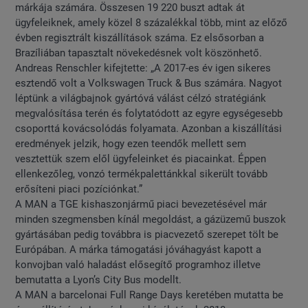
márkája számára. Összesen 19 220 buszt adtak át
ügyfeleiknek, amely közel 8 százalékkal több, mint az előző
évben regisztrált kiszállítások száma. Ez elsősorban a
Brazíliában tapasztalt növekedésnek volt köszönhető.
Andreas Renschler kifejtette: „A 2017-es év igen sikeres
esztendő volt a Volkswagen Truck & Bus számára. Nagyot
léptünk a világbajnok gyártóvá válást célzó stratégiánk
megvalósítása terén és folytatódott az egyre egységesebb
csoporttá kovácsolódás folyamata. Azonban a kiszállítási
eredmények jelzik, hogy ezen teendők mellett sem
vesztettük szem elől ügyfeleinket és piacainkat. Éppen
ellenkezőleg, vonzó termékpalettánkkal sikerült tovább
erősíteni piaci pozíciónkat.”
A MAN a TGE kishaszonjármű piaci bevezetésével már
minden szegmensben kínál megoldást, a gázüzemű buszok
gyártásában pedig továbbra is piacvezető szerepet tölt be
Európában. A márka támogatási jóváhagyást kapott a
konvojban való haladást elősegítő programhoz illetve
bemutatta a Lyon’s City Bus modellt.
A MAN a barcelonai Full Range Days keretében mutatta be