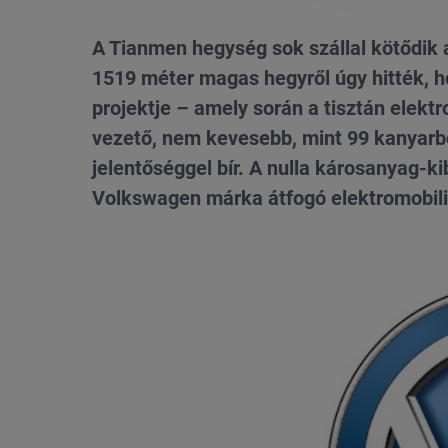
A Tianmen hegység sok szállal kötődik a
1519 méter magas hegyről úgy hitték, 
projektje – amely során a tisztán elektr
vezető, nem kevesebb, mint 99 kanyarból
jelentőséggel bír. A nulla károsanyag-k
Volkswagen márka átfogó elektromobilit