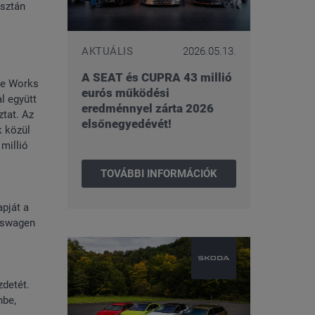
isztán
AKTUÁLIS
2026.05.13.
A SEAT és CUPRA 43 millió
ve Works
eurós működési
l együtt
eredménnyel zárta 2026
ztat. Az
elsőnegyedévét!
k közül
 millió
TOVÁBBI INFORMÁCIÓK
pját a
kswagen
detét.
nbe,