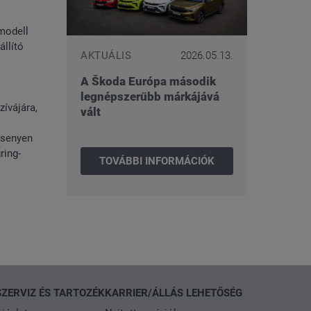
modell
llító
AKTUÁLIS
2026.05.13.
A Škoda Európa második
legnépszerűbb márkájává
ívájára,
vált
rsenyen
ring-
TOVÁBBI INFORMÁCIÓK
SZERVIZ ÉS TARTOZÉK
KARRIER/ÁLLÁS LEHETŐSÉG