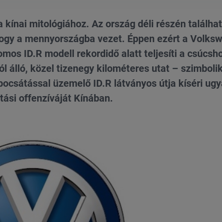
 kínai mitológiához. Az ország déli részén találhat
hogy a mennyországba vezet. Éppen ezért a Volks
omos ID.R modell rekordidő alatt teljesíti a csúcsh
 álló, közel tizenegy kilométeres utat – szimboli
ibocsátással üzemelő ID.R látványos útja kíséri ugy
ási offenzíváját Kínában.