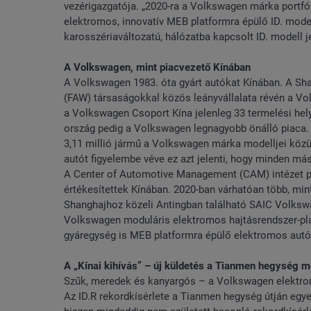
vezérigazgatója. „2020-ra a Volkswagen márka portfól
elektromos, innovatív MEB platformra épülő ID. mode
karosszériaváltozatú, hálózatba kapcsolt ID. modell j
A Volkswagen, mint piacvezető Kínában
A Volkswagen 1983. óta gyárt autókat Kínában. A Sh
(FAW) társaságokkal közös leányvállalata révén a Vo
a Volkswagen Csoport Kína jelenleg 33 termelési hely
ország pedig a Volkswagen legnagyobb önálló piaca. 20
3,11 millió jármű a Volkswagen márka modelljei közül 
autót figyelembe véve ez azt jelenti, hogy minden má
A Center of Automotive Management (CAM) intézet pia
értékesítettek Kínában. 2020-ban várhatóan több, mint
Shanghajhoz közeli Antingban található SAIC Volksw
Volkswagen moduláris elektromos hajtásrendszer-pl
gyáregység is MEB platformra épülő elektromos autó
A „Kínai kihívás” – új küldetés a Tianmen hegység 
Szűk, meredek és kanyargós – a Volkswagen elektrom
Az ID.R rekordkísérlete a Tianmen hegység útján egye