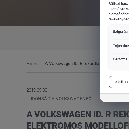
Sütiket hasz
személyre s
elemzéséhez
tevékenykedő
Szigorúan
CUPRA
Vol
MINDEN
MÁRKA
Teljesítm
Célzott sü
Hírek
A Volkswagen ID. R rekordkísérlete kíséri 
Sütik be
2019.09.03.
ÚJDONSÁG A VOLKSWAGENRŐL
A VOLKSWAGEN ID. R RE
ELEKTROMOS MODELLOF