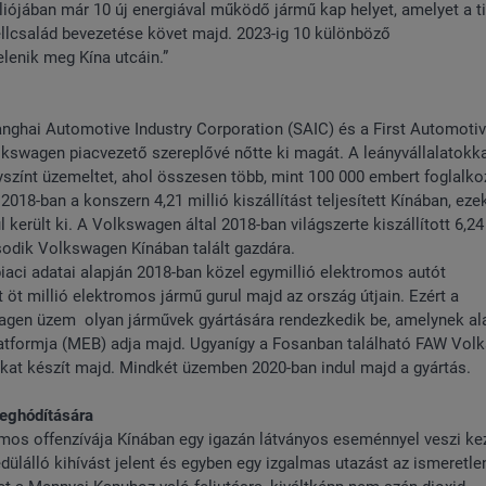
iójában már 10 új energiával működő jármű kap helyet, amelyet a t
llcsalád bevezetése követ majd. 2023-ig 10 különböző
elenik meg Kína utcáin.”
anghai Automotive Industry Corporation (SAIC) és a First Automoti
lkswagen piacvezető szereplővé nőtte ki magát. A leányvállalatokka
színt üzemeltet, ahol összesen több, mint 100 000 embert foglalko
18-ban a konszern 4,21 millió kiszállítást teljesített Kínában, eze
került ki. A Volkswagen által 2018-ban világszerte kiszállított 6,24
sodik Volkswagen Kínában talált gazdára.
ci adatai alapján 2018-ban közel egymillió elektromos autót
 öt millió elektromos jármű gurul majd az ország útjain. Ezért a
agen üzem olyan járművek gyártására rendezkedik be, amelynek ala
atformja (MEB) adja majd. Ugyanígy a Fosanban található FAW Vol
kat készít majd. Mindkét üzemben 2020-ban indul majd a gyártás.
meghódítására
os offenzívája Kínában egy igazán látványos eseménnyel veszi kez
dülálló kihívást jelent és egyben egy izgalmas utazást az ismeretle