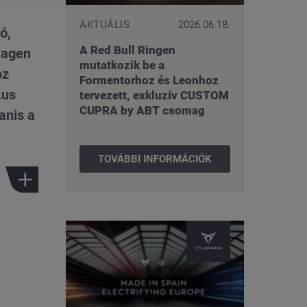
AKTUÁLIS
2026.06.18.
ó,
A Red Bull Ringen
wagen
mutatkozik be a
oz
Formentorhoz és Leonhoz
kus
tervezett, exkluzív CUSTOM
CUPRA by ABT csomag
anis a
TOVÁBBI INFORMÁCIÓK