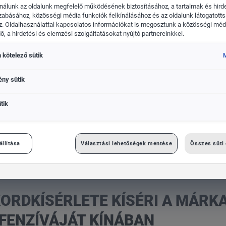
nálunk az oldalunk megfelelő működésének biztosításához, a tartalmak és hird
zabásához, közösségi média funkciók felkínálásához és az oldalunk látogatott
. Oldalhasználattal kapcsolatos információkat is megosztunk a közösségi médi
, a hirdetési és elemzési szolgáltatásokat nyújtó partnereinkkel.
 kötelező sütik
kswagen Haszonjárművek
Das WeltAuto
M
ény sütik
tik
a márka elektromos modelloffenzíváját Kínában
állítása
Választási lehetőségek mentése
Összes süti
KORDKÍSÉRLETE KÍSÉRI A MÁRK
FENZÍVÁJÁT KÍNÁBAN