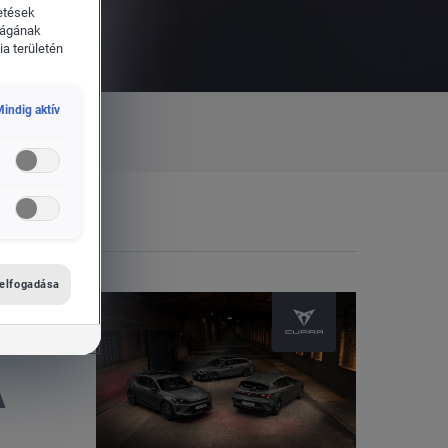
etések
ságának
a területén
indig aktív
 elfogadása
A