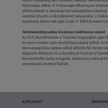
hiszen mindeddig nem született hasonló rekordkísérle
kibocsátás nélkül. A Volkswagen Motorsport történe
előkészületek is alacsony károsanyag-kibocsátással 
vonattal érkezik a rekordkísérlet helyszínére, a Vo
szerelvény három hét alatt közel 11 000 kilométert t
Történelemkönyvekbe kívánkozó elektromos rekord
Az ID.R rekordkísérlete a Tianmen hegységben igen l
és teszi mindezt szén-dioxid kibocsátása nélkül. Az
károsanyag kibocsátása nélkül állította fel minden 
(Egyesült Államok) és a Goodwood Festival of Speed
Nordschleifén pedig a legjobb, elektromos autóval tel
versenyautó nevéhez fűződik.
KAPCSOLAT
MÁRKÁI