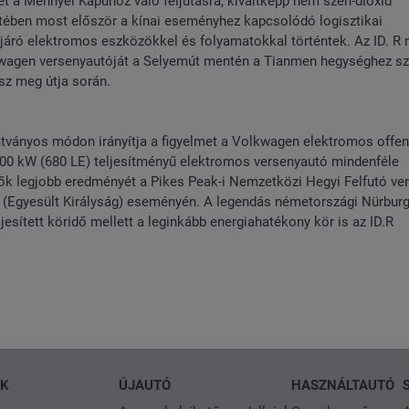
t a Mennyei Kapuhoz való feljutásra, kiváltképp nem szén-dioxid
tében most először a kínai eseményhez kapcsolódó logisztikai
járó elektromos eszközökkel és folyamatokkal történtek. Az ID. R 
lkswagen versenyautóját a Selyemút mentén a Tianmen hegységhez szá
esz meg útja során.
átványos módon irányítja a figyelmet a Volkwagen elektromos offenz
 500 kW (680 LE) teljesítményű elektromos versenyautó mindenféle
idők legjobb eredményét a Pikes Peak-i Nemzetközi Hegyi Felfutó ve
 (Egyesült Királyság) eseményén. A legendás németországi Nürburg
jesített köridő mellett a leginkább energiahatékony kör is az ID.R
NK
ÚJAUTÓ
HASZNÁLTAUTÓ