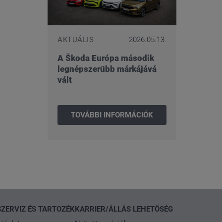
AKTUÁLIS
2026.05.13.
A Škoda Európa második
legnépszerűbb márkájává
vált
TOVÁBBI INFORMÁCIÓK
SZERVIZ ÉS TARTOZÉK
KARRIER/ÁLLÁS LEHETŐSÉG