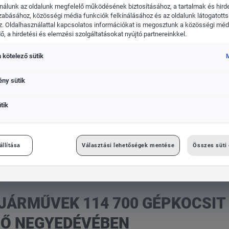
nálunk az oldalunk megfelelő működésének biztosításához, a tartalmak és hird
zabásához, közösségi média funkciók felkínálásához és az oldalunk látogatott
. Oldalhasználattal kapcsolatos információkat is megosztunk a közösségi médi
, a hirdetési és elemzési szolgáltatásokat nyújtó partnereinkkel.
 kötelező sütik
kswagen Haszonjárművek
Das WeltAuto
M
ény sütik
tik
csit szállított ki az év első negyedévében
állítása
Választási lehetőségek mentése
Összes süti
RŐL
ÁRMŰVEK 114 700 GÉPKOCSIT
LSŐ NEGYEDÉVÉBEN