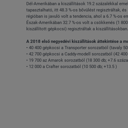
Dél-Amerikában a kiszállítások 19.2 százalékkal emel
tapasztalható, itt 48.3 %-os bővülést regisztráltak, é
régióban is javuló volt a tendencia, ahol a 6.7 %-os em
Észak-Amerikában 32.7 %-os volt a csökkenés (1 800 
kiszállított gépkocsi) regisztráltak a kiszállításokban
A 2018 első negyedévi kiszállítások áttekintése a mo
• 40 400 gépkocsi a Transporter sorozatból (tavaly 50
• 42 700 gépkocsi a Caddy-modell sorozatból (42 400 
• 19 700 az Amarok sorozatból (18 300 db; +7.6 száza
• 12 000 a Crafter sorozatból (10 500 db; +13.5 )