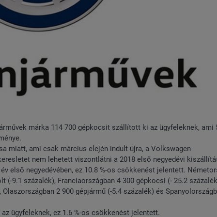
művek márka 114 700 gépkocsit szállított ki az ügyfeleknek, ami 
dménye.
sa miatt, ami csak március elején indult újra, a Volkswagen
esletet nem lehetett viszontlátni a 2018 első negyedévi kiszállít
z év első negyedévében, ez 10.8 %-os csökkenést jelentett. Németo
t (-9.1 százalék), Franciaországban 4 300 gépkocsi (- 25.2 százalék
), Olaszországban 2 900 gépjármű (-5.4 százalék) és Spanyolország
 az ügyfeleknek, ez 1.6 %-os csökkenést jelentett.