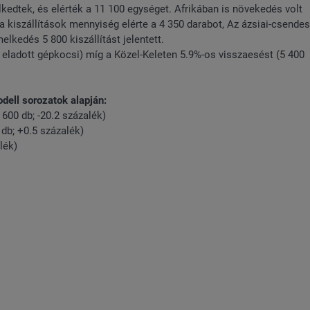
kedtek, és elérték a 11 100 egységet. Afrikában is növekedés volt
s a kiszállítások mennyiség elérte a 4 350 darabot, Az ázsiai-csende
elkedés 5 800 kiszállítást jelentett.
eladott gépkocsi) míg a Közel-Keleten 5.9%-os visszaesést (5 400
.
dell sorozatok alapján:
 600 db; -20.2 százalék)
db; +0.5 százalék)
lék)