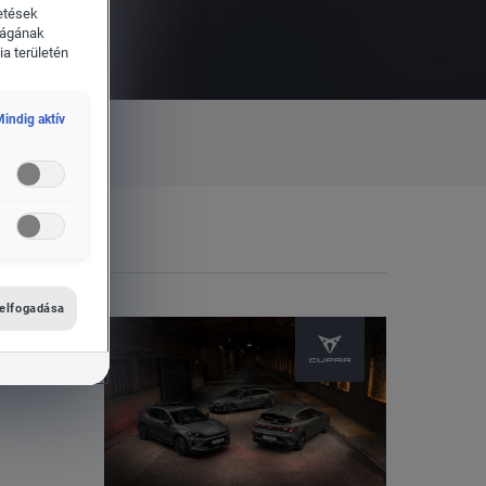
etések
ságának
a területén
indig aktív
 elfogadása