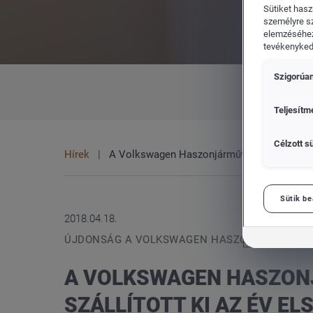
Sütiket hasz
személyre s
elemzéséhez
tevékenykedő
Szigorúan
CUPRA
Vol
MINDEN
MÁRKA
Teljesítm
Célzott sü
Hírek
A Volkswagen Haszonjárművek 114 700 gépko
Sütik be
2018.04.18.
ÚJDONSÁG A VOLKSWAGEN HASZONJÁRMŰVEK
A VOLKSWAGEN HASZONJ
SZÁLLÍTOTT KI AZ ÉV E