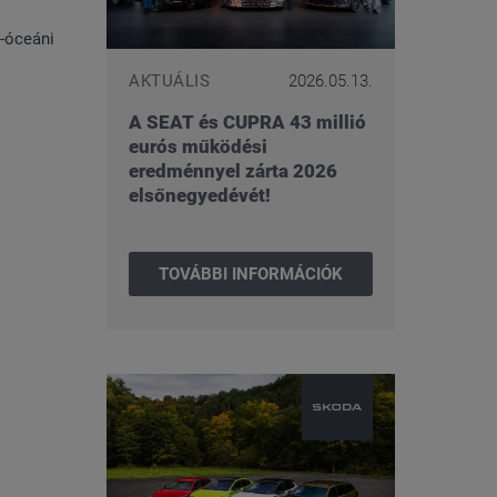
s-óceáni
AKTUÁLIS
2026.05.13.
A SEAT és CUPRA 43 millió
eurós működési
eredménnyel zárta 2026
elsőnegyedévét!
TOVÁBBI INFORMÁCIÓK