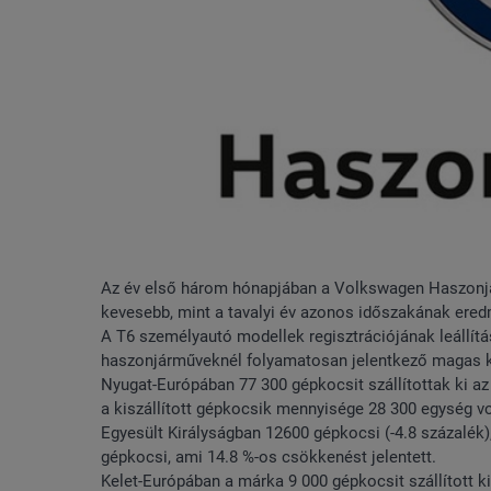
Az év első három hónapjában a Volkswagen Haszonjár
kevesebb, mint a tavalyi év azonos időszakának ere
A T6 személyautó modellek regisztrációjának leállítá
haszonjárműveknél folyamatosan jelentkező magas ker
Nyugat-Európában 77 300 gépkocsit szállítottak ki a
a kiszállított gépkocsik mennyisége 28 300 egység vol
Egyesült Királyságban 12600 gépkocsi (-4.8 százalék
gépkocsi, ami 14.8 %-os csökkenést jelentett.
Kelet-Európában a márka 9 000 gépkocsit szállított ki