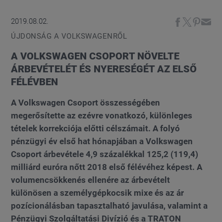
2019.08.02.
ÚJDONSÁG A VOLKSWAGENRŐL
A VOLKSWAGEN CSOPORT NÖVELTE
ÁRBEVÉTELÉT ÉS NYERESÉGÉT AZ ELSŐ
FÉLÉVBEN
A Volkswagen Csoport összességében
megerősítette az ezévre vonatkozó, különleges
tételek korrekciója előtti célszámait. A folyó
pénzügyi év első hat hónapjában a Volkswagen
Csoport árbevétele 4,9 százalékkal 125,2 (119,4)
milliárd euróra nőtt 2018 első félévéhez képest. A
volumencsökkenés ellenére az árbevételt
különösen a személygépkocsik mixe és az ár
pozícionálásban tapasztalható javulása, valamint a
Pénzügyi Szolgáltatási Divízió és a TRATON