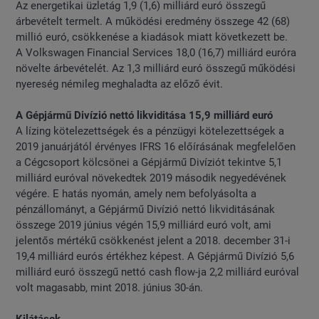
Az energetikai üzletág 1,9 (1,6) milliárd euró összegű
árbevételt termelt. A működési eredmény összege 42 (68)
millió euró, csökkenése a kiadások miatt következett be.
A Volkswagen Financial Services 18,0 (16,7) milliárd euróra
növelte árbevételét. Az 1,3 milliárd euró összegű működési
nyereség némileg meghaladta az előző évit.
A Gépjármű Divízió nettó likviditása 15,9 milliárd euró
A lízing kötelezettségek és a pénzügyi kötelezettségek a
2019 januárjától érvényes IFRS 16 előírásának megfelelően
a Cégcsoport kölcsönei a Gépjármű Divíziót tekintve 5,1
milliárd euróval növekedtek 2019 második negyedévének
végére. E hatás nyomán, amely nem befolyásolta a
pénzállományt, a Gépjármű Divízió nettó likviditásának
összege 2019 június végén 15,9 milliárd euró volt, ami
jelentős mértékű csökkenést jelent a 2018. december 31-i
19,4 milliárd eurós értékhez képest. A Gépjármű Divízió 5,6
milliárd euró összegű nettó cash flow-ja 2,2 milliárd euróval
volt magasabb, mint 2018. június 30-án.