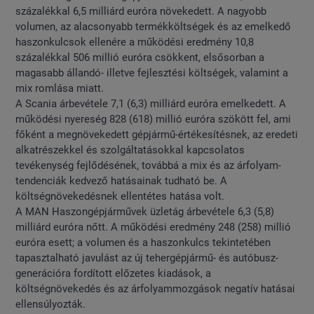
százalékkal 6,5 milliárd euróra növekedett. A nagyobb
volumen, az alacsonyabb termékköltségek és az emelkedő
haszonkulcsok ellenére a működési eredmény 10,8
százalékkal 506 millió euróra csökkent, elsősorban a
magasabb állandó- illetve fejlesztési költségek, valamint a
mix romlása miatt.
A Scania árbevétele 7,1 (6,3) milliárd euróra emelkedett. A
működési nyereség 828 (618) millió euróra szökött fel, ami
főként a megnövekedett gépjármű-értékesítésnek, az eredeti
alkatrészekkel és szolgáltatásokkal kapcsolatos
tevékenység fejlődésének, továbbá a mix és az árfolyam-
tendenciák kedvező hatásainak tudható be. A
költségnövekedésnek ellentétes hatása volt.
A MAN Haszongépjárművek üzletág árbevétele 6,3 (5,8)
milliárd euróra nőtt. A működési eredmény 248 (258) millió
euróra esett; a volumen és a haszonkulcs tekintetében
tapasztalható javulást az új tehergépjármű- és autóbusz-
generációra fordított előzetes kiadások, a
költségnövekedés és az árfolyammozgások negatív hatásai
ellensúlyozták.