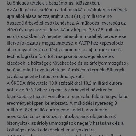
különleges tételek a beszámolási időszakban.
Az Audi márka esetében a többmárkás márkakereskedések
újra allokálása hozzájárult a 28,8 (31,2) milliárd euró
összegű árbevétel-csökkenéshez. A működési nyereség az
előző év ugyanezen időszakához képest 2,3 (2,8) milliárd
euróra csökkent. A negatív hatások a modellek bevezetése
illetve fokozatos megszüntetése, a WLTP-hez kapcsolódó
alacsonyabb értékesítési volumenek, az új termékekre és
technológiákra fordított magasabb összegű előzetes
kiadások, a költségek növekedése és az árfolyammozgások
hatásai miatt következtek be. A mix és a termékköltségek
javulása pozitív hatást eredményezett.
A ŠKODA árbevétele 10,8 százalékkal 10,2 milliárd euróra
nőtt az előző évihez képest. Az árbevétel-növekedés
leginkább az Indiára vonatkozó regionális felelősségvállalás
eredményeképpen keletkezett. A működési nyereség 3
millióról 824 millió euróra emelkedett. A volumen-
növekedés és az árképzési intézkedések elegendőnek
bizonyultak az árfolyammozgások negatív hatásának és a
költségek növekedésének ellensúlyozására.