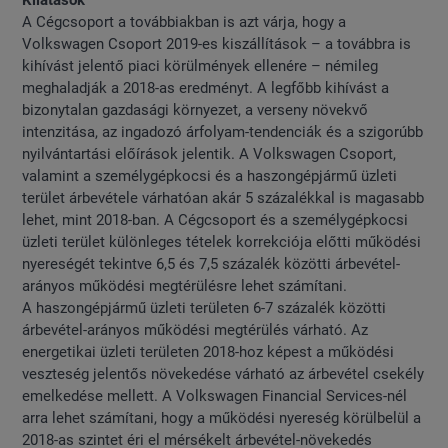
Kilátások
A Cégcsoport a továbbiakban is azt várja, hogy a
Volkswagen Csoport 2019-es kiszállítások – a továbbra is
kihívást jelentő piaci körülmények ellenére – némileg
meghaladják a 2018-as eredményt. A legfőbb kihívást a
bizonytalan gazdasági környezet, a verseny növekvő
intenzitása, az ingadozó árfolyam-tendenciák és a szigorúbb
nyilvántartási előírások jelentik. A Volkswagen Csoport,
valamint a személygépkocsi és a haszongépjármű üzleti
terület árbevétele várhatóan akár 5 százalékkal is magasabb
lehet, mint 2018-ban. A Cégcsoport és a személygépkocsi
üzleti terület különleges tételek korrekciója előtti működési
nyereségét tekintve 6,5 és 7,5 százalék közötti árbevétel-
arányos működési megtérülésre lehet számítani.
A haszongépjármű üzleti területen 6-7 százalék közötti
árbevétel-arányos működési megtérülés várható. Az
energetikai üzleti területen 2018-hoz képest a működési
veszteség jelentős növekedése várható az árbevétel csekély
emelkedése mellett. A Volkswagen Financial Services-nél
arra lehet számítani, hogy a működési nyereség körülbelül a
2018-as szintet éri el mérsékelt árbevétel-növekedés