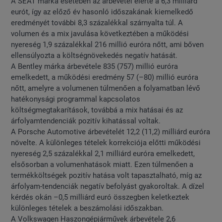
A SEAT márka esetében az árbevétel elérte a 6,3 milliárd
eurót, így az előző év hasonló időszakának kiemelkedő
eredményét további 8,3 százalékkal szárnyalta túl. A
volumen és a mix javulása következtében a működési
nyereség 1,9 százalékkal 216 millió euróra nőtt, ami bőven
ellensúlyozta a költségnövekedés negatív hatását.
A Bentley márka árbevétele 835 (757) millió euróra
emelkedett, a működési eredmény 57 (–80) millió euróra
nőtt, amelyre a volumenen túlmenően a folyamatban lévő
hatékonysági programmal kapcsolatos
költségmegtakarítások, továbbá a mix hatásai és az
árfolyamtendenciák pozitív kihatással voltak.
A Porsche Automotive árbevételét 12,2 (11,2) milliárd euróra
növelte. A különleges tételek korrekciója előtti működési
nyereség 2,5 százalékkal 2,1 milliárd euróra emelkedett,
elsősorban a volumenhatások miatt. Ezen túlmenően a
termékköltségek pozitív hatása volt tapasztalható, míg az
árfolyam-tendenciák negatív befolyást gyakoroltak. A dízel
kérdés okán –0,5 milliárd euró összegben keletkeztek
különleges tételek a beszámolási időszakban.
A Volkswagen Haszongépjárművek árbevétele 2,6