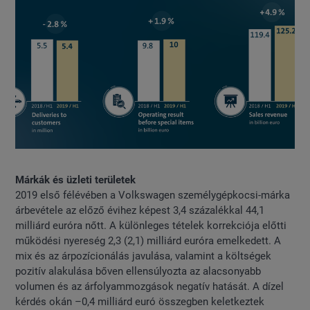
Márkák és üzleti területek
2019 első félévében a Volkswagen személygépkocsi-márka
árbevétele az előző évihez képest 3,4 százalékkal 44,1
milliárd euróra nőtt. A különleges tételek korrekciója előtti
működési nyereség 2,3 (2,1) milliárd euróra emelkedett. A
mix és az árpozícionálás javulása, valamint a költségek
pozitív alakulása bőven ellensúlyozta az alacsonyabb
volumen és az árfolyammozgások negatív hatását. A dízel
kérdés okán –0,4 milliárd euró összegben keletkeztek