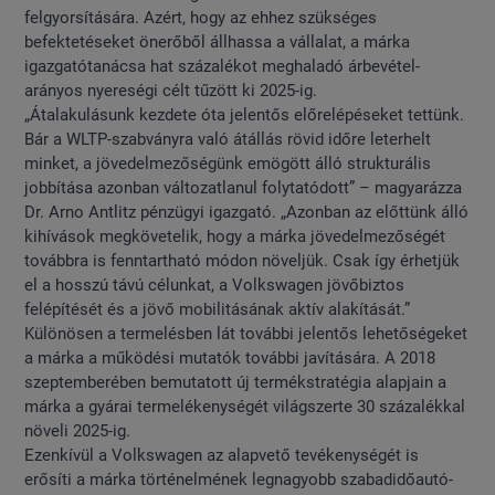
felgyorsítására. Azért, hogy az ehhez szükséges
befektetéseket önerőből állhassa a vállalat, a márka
igazgatótanácsa hat százalékot meghaladó árbevétel-
arányos nyereségi célt tűzött ki 2025-ig.
„Átalakulásunk kezdete óta jelentős előrelépéseket tettünk.
Bár a WLTP-szabványra való átállás rövid időre leterhelt
minket, a jövedelmezőségünk emögött álló strukturális
jobbítása azonban változatlanul folytatódott” – magyarázza
Dr. Arno Antlitz pénzügyi igazgató. „Azonban az előttünk álló
kihívások megkövetelik, hogy a márka jövedelmezőségét
továbbra is fenntartható módon növeljük. Csak így érhetjük
el a hosszú távú célunkat, a Volkswagen jövőbiztos
felépítését és a jövő mobilitásának aktív alakítását.”
Különösen a termelésben lát további jelentős lehetőségeket
a márka a működési mutatók további javítására. A 2018
szeptemberében bemutatott új termékstratégia alapjain a
márka a gyárai termelékenységét világszerte 30 százalékkal
növeli 2025-ig.
Ezenkívül a Volkswagen az alapvető tevékenységét is
erősíti a márka történelmének legnagyobb szabadidőautó-