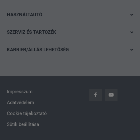
Azonnal elvihető modelleink
SEAT
HASZNÁLTAUTÓ
Ajánlatok és akciók
Škoda
Gyorskereső
Konfigurálás
SZERVIZ ÉS TARTOZÉK
CUPRA
Részletes keresés
Finanszírozási tanácsadás
Ajánlat
Volkswagen Haszonjárművek
Akció
KARRIER/ÁLLÁS LEHETŐSÉG
Szervizidőpont-foglalás
Das WeltAuto
Nyitott pozíciók
Keréktárcsák
Általános jelentkezés
carLOG
Impresszum
Adatvédelem
Cookie tájékoztató
Sütik beállítása