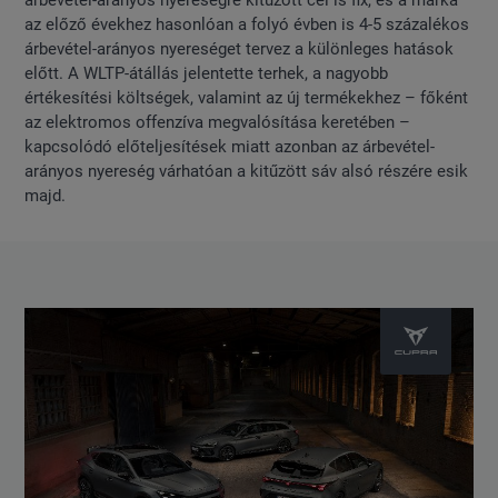
árbevétel-arányos nyereségre kitűzött cél is fix, és a márka
az előző évekhez hasonlóan a folyó évben is 4-5 százalékos
árbevétel-arányos nyereséget tervez a különleges hatások
előtt. A WLTP-átállás jelentette terhek, a nagyobb
értékesítési költségek, valamint az új termékekhez – főként
az elektromos offenzíva megvalósítása keretében –
kapcsolódó előteljesítések miatt azonban az árbevétel-
arányos nyereség várhatóan a kitűzött sáv alsó részére esik
majd.