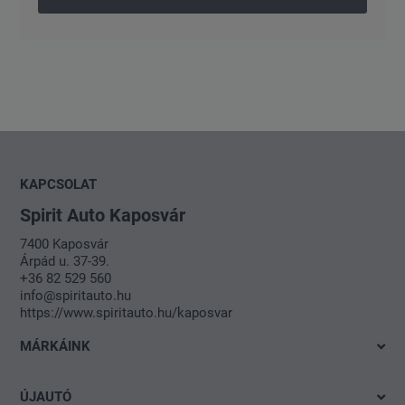
KAPCSOLAT
Spirit Auto Kaposvár
7400 Kaposvár
Árpád u. 37-39.
+36 82 529 560
info@spiritauto.hu
https://www.spiritauto.hu/kaposvar
MÁRKÁINK
Volkswagen
ÚJAUTÓ
Audi