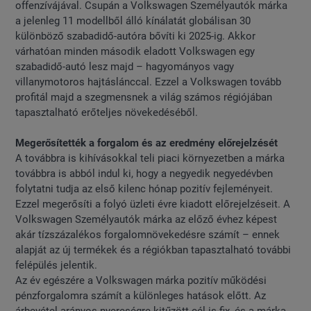
offenzívájával. Csupán a Volkswagen Személyautók márka
a jelenleg 11 modellből álló kínálatát globálisan 30
különböző szabadidő-autóra bővíti ki 2025-ig. Akkor
várhatóan minden második eladott Volkswagen egy
szabadidő-autó lesz majd – hagyományos vagy
villanymotoros hajtáslánccal. Ezzel a Volkswagen tovább
profitál majd a szegmensnek a világ számos régiójában
tapasztalható erőteljes növekedéséből.
Megerősítették a forgalom és az eredmény előrejelzését
A továbbra is kihívásokkal teli piaci környezetben a márka
továbbra is abból indul ki, hogy a negyedik negyedévben
folytatni tudja az első kilenc hónap pozitív fejleményeit.
Ezzel megerősíti a folyó üzleti évre kiadott előrejelzéseit. A
Volkswagen Személyautók márka az előző évhez képest
akár tízszázalékos forgalomnövekedésre számít – ennek
alapját az új termékek és a régiókban tapasztalható további
felépülés jelentik.
Az év egészére a Volkswagen márka pozitív működési
pénzforgalomra számít a különleges hatások előtt. Az