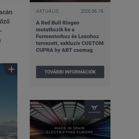
AKTUÁLIS
2026.06.18.
iacán
lőző
A Red Bull Ringen
mutatkozik be a
-
Formentorhoz és Leonhoz
a
tervezett, exkluzív CUSTOM
CUPRA by ABT csomag
TOVÁBBI INFORMÁCIÓK