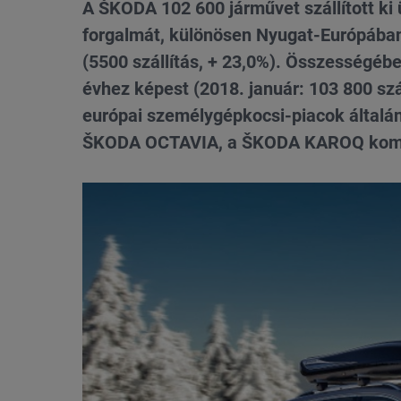
A ŠKODA 102 600 járművet szállított ki
forgalmát, különösen Nyugat-Európában 
(5500 szállítás, + 23,0%). Összességébe
évhez képest (2018. január: 103 800 szá
európai személygépkocsi-piacok általán
ŠKODA OCTAVIA, a ŠKODA KAROQ kompak