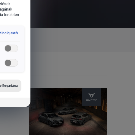
etések
ságának
a területén
indig aktív
 elfogadása