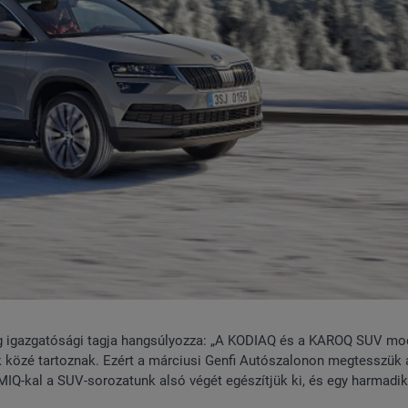
g igazgatósági tagja hangsúlyozza: „A KODIAQ és a KAROQ SUV mo
 közé tartoznak. Ezért a márciusi Genfi Autószalonon megtesszük 
-kal a SUV-sorozatunk alsó végét egészítjük ki, és egy harmadi