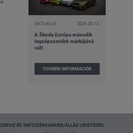
oz
AKTUÁLIS
2026.05.13.
A Škoda Európa második
legnépszerűbb márkájává
vált
TOVÁBBI INFORMÁCIÓK
SZERVIZ ÉS TARTOZÉK
KARRIER/ÁLLÁS LEHETŐSÉG