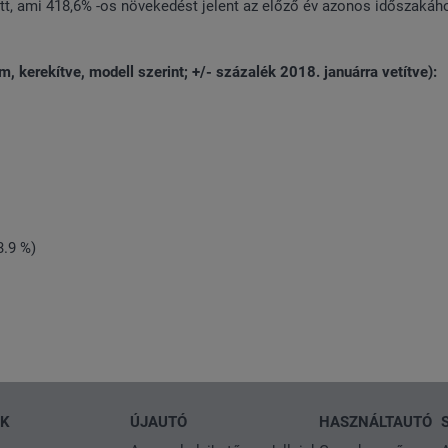
tt, ami 418,6% -os növekedést jelent az előző év azonos időszakáh
 kerekítve, modell szerint; +/- százalék 2018. januárra vetítve):
3.9 %)
NK
ÚJAUTÓ
HASZNÁLTAUTÓ