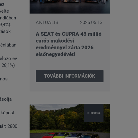
hez
velte
andiában
AKTUÁLIS
2026.05.13.
9,4%).
ítások
A SEAT és CUPRA 43 millió
eurós működési
véniában
eredménnyel zárta 2026
elsőnegyedévét!
 előző év
+ 28,1%)
TOVÁBBI INFORMÁCIÓK
onos
ásolja
 képest
uár: 2800