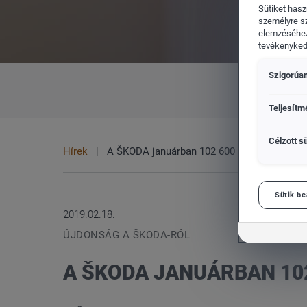
Sütiket hasz
személyre s
elemzéséhez
tevékenykedő
Szigorúan
CUPRA
Vol
MINDEN
MÁRKA
Teljesítm
Célzott sü
Hírek
A ŠKODA januárban 102 600 autót értékesít
Sütik be
2019.02.18.
ÚJDONSÁG A ŠKODA-RÓL
A ŠKODA JANUÁRBAN 10