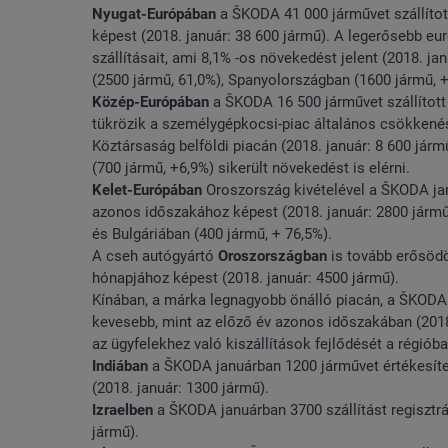
Nyugat-Európában
a ŠKODA 41 000 járművet szállítot
képest (2018. január: 38 600 jármű). A legerősebb eu
szállításait, ami 8,1% -os növekedést jelent (2018. 
(2500 jármű, 61,0%), Spanyolországban (1600 jármű, +
Közép-Európában
a ŠKODA 16 500 járművet szállított a
tükrözik a személygépkocsi-piac általános csökkenés
Köztársaság belföldi piacán (2018. január: 8 600 jár
(700 jármű, +6,9%) sikerült növekedést is elérni.
Kelet-Európában
Oroszország kivételével a ŠKODA janu
azonos időszakához képest (2018. január: 2800 jármű)
és Bulgáriában (400 jármű, + 76,5%).
A cseh autógyártó
Oroszországban
is tovább erősödö
hónapjához képest (2018. január: 4500 jármű).
Kínában, a márka legnagyobb önálló piacán, a ŠKODA ja
kevesebb, mint az előző év azonos időszakában (2018.
az ügyfelekhez való kiszállítások fejlődését a régióba
Indiában
a ŠKODA januárban 1200 járművet értékesítet
(2018. január: 1300 jármű).
Izraelben
a ŠKODA januárban 3700 szállítást regisztrá
jármű).