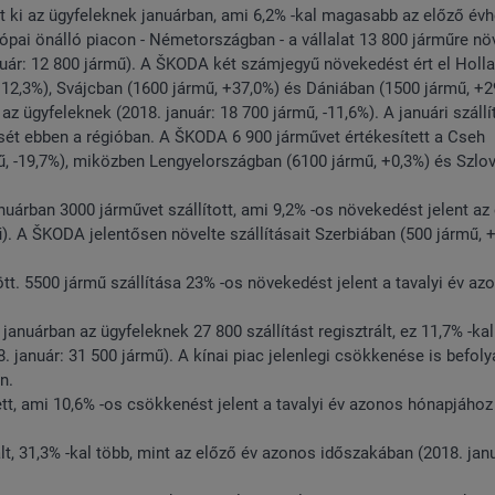
t ki az ügyfeleknek januárban, ami 6,2% -kal magasabb az előző év
rópai önálló piacon - Németországban - a vállalat 13 800 járműre nö
január: 12 800 jármű). A ŠKODA két számjegyű növekedést ért el Holl
12,3%), Svájcban (1600 jármű, +37,0%) és Dániában (1500 jármű, +2
z ügyfeleknek (2018. január: 18 700 jármű, -11,6%). A januári száll
ét ebben a régióban. A ŠKODA 6 900 járművet értékesített a Cseh
mű, -19,7%), miközben Lengyelországban (6100 jármű, +0,3%) és Szlo
árban 3000 járművet szállított, ami 9,2% -os növekedést jelent az
. A ŠKODA jelentősen növelte szállításait Szerbiában (500 jármű, 
tt. 5500 jármű szállítása 23% -os növekedést jelent a tavalyi év az
nuárban az ügyfeleknek 27 800 szállítást regisztrált, ez 11,7% -kal
 január: 31 500 jármű). A kínai piac jelenlegi csökkenése is befoly
n.
t, ami 10,6% -os csökkenést jelent a tavalyi év azonos hónapjához
lt, 31,3% -kal több, mint az előző év azonos időszakában (2018. jan