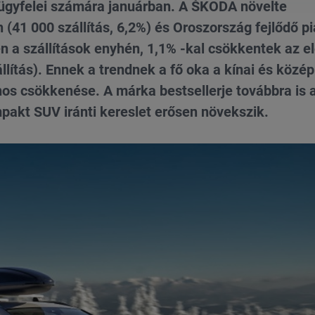
 ügyfelei számára januárban. A ŠKODA növelte
(41 000 szállítás, 6,2%) és Oroszország fejlődő p
n a szállítások enyhén, 1,1% -kal csökkentek az e
llítás). Ennek a trendnek a fő oka a kínai és közép
os csökkenése. A márka bestsellerje továbbra is 
t SUV iránti kereslet erősen növekszik.