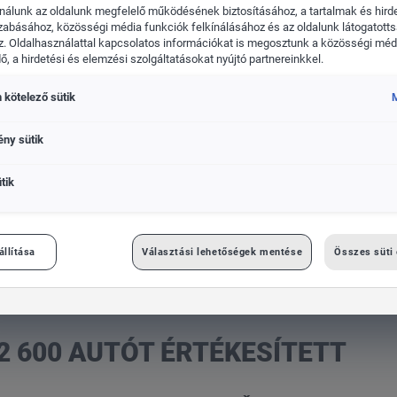
nálunk az oldalunk megfelelő működésének biztosításához, a tartalmak és hird
zabásához, közösségi média funkciók felkínálásához és az oldalunk látogatott
. Oldalhasználattal kapcsolatos információkat is megosztunk a közösségi médi
, a hirdetési és elemzési szolgáltatásokat nyújtó partnereinkkel.
 kötelező sütik
kswagen Haszonjárművek
Das WeltAuto
M
ény sütik
tik
ett
állítása
Választási lehetőségek mentése
Összes süti
2 600 AUTÓT ÉRTÉKESÍTETT