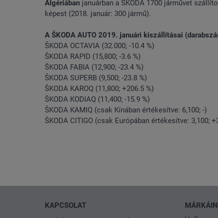
Algériában
januárban a ŠKODA 1700 járművet szállíto
képest (2018. január: 300 jármű).
A ŠKODA AUTO 2019. januári kiszállításai (darabszám,
ŠKODA OCTAVIA (32.000; -10.4 %)
ŠKODA RAPID (15,800; -3.6 %)
ŠKODA FABIA (12,900; -23.4 %)
ŠKODA SUPERB (9,500; -23.8 %)
ŠKODA KAROQ (11,800; +206.5 %)
ŠKODA KODIAQ (11,400; -15.9 %)
ŠKODA KAMIQ (csak Kínában értékesítve: 6,100; -)
ŠKODA CITIGO (csak Európában értékesítve: 3,100; +
KAPCSOLAT
MÁRKÁI