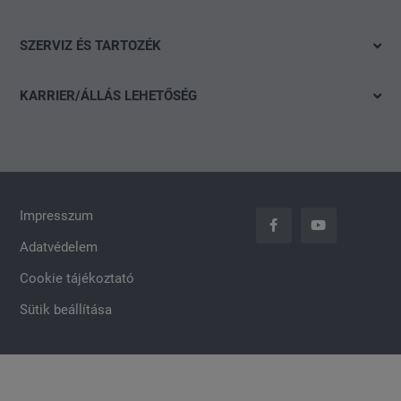
Ajánlatok és akciók
Škoda
Gyorskereső
Konfigurálás
SZERVIZ ÉS TARTOZÉK
CUPRA
Részletes keresés
Finanszírozási tanácsadás
Ajánlat
Volkswagen Haszonjárművek
Akció
KARRIER/ÁLLÁS LEHETŐSÉG
Szervizidőpont-foglalás
Das WeltAuto
Nyitott pozíciók
Keréktárcsák
Általános jelentkezés
carLOG
Impresszum
Adatvédelem
Cookie tájékoztató
Sütik beállítása