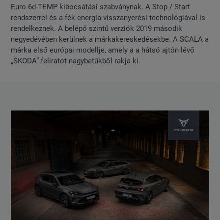
Euro 6d-TEMP kibocsátási szabványnak. A Stop / Start
rendszerrel és a fék energia-visszanyerési technológiával is
rendelkeznek. A belépő szintű verziók 2019 második
negyedévében kerülnek a márkakereskedésekbe. A SCALA a
márka első európai modellje, amely a a hátsó ajtón lévő
„ŠKODA” feliratot nagybetűkből rakja ki.