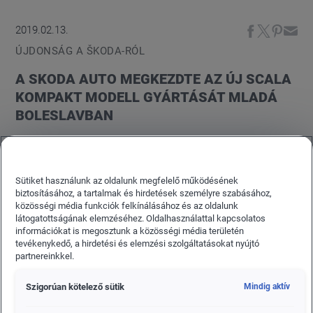
2019.02.13.
ÚJDONSÁG A ŠKODA-RÓL
A SKODA AUTO MEGKEZDTE AZ ÚJ SCALA
KOMPAKT MODELL GYÁRTÁSÁT MLADÁ
BOLESLAVBAN
Legördült a gyártósorról az első ŠKODA SCALA a
ŠKODA AUTO Mladá Boleslav-i főüzemében. A
teljesen új kompakt modell gyártásának
Sütiket használunk az oldalunk megfelelő működésének
biztosításához, a tartalmak és hirdetések személyre szabásához,
megkezdésével egy új technológiai fejezet
közösségi média funkciók felkínálásához és az oldalunk
kezdődött a cseh autógyártó számára: a ŠKODA
látogatottságának elemzéséhez. Oldalhasználattal kapcsolatos
információkat is megosztunk a közösségi média területén
SCALA a márka első modellje, amely a Volkswagen-
tevékenykedő, a hirdetési és elemzési szolgáltatásokat nyújtó
Csoport MQB-A0 platformján alapul.
partnereinkkel.
Szigorúan kötelező sütik
Mindig aktív