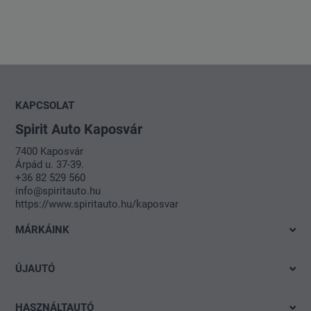
KAPCSOLAT
Spirit Auto Kaposvár
7400 Kaposvár
Árpád u. 37-39.
+36 82 529 560
info@spiritauto.hu
https://www.spiritauto.hu/kaposvar
MÁRKÁINK
Volkswagen
ÚJAUTÓ
Audi
Azonnal elvihető modelleink
SEAT
HASZNÁLTAUTÓ