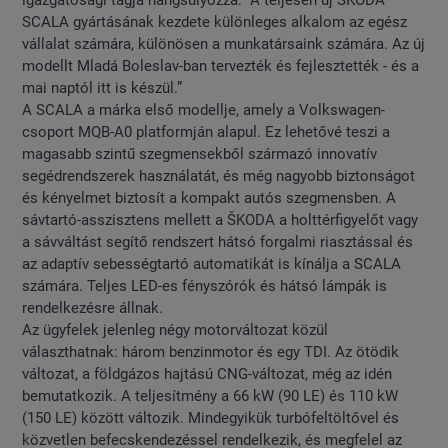
igazgatósági tagja hangsúlyozza: "A teljesen új ŠKODA
SCALA gyártásának kezdete különleges alkalom az egész
vállalat számára, különösen a munkatársaink számára. Az új
modellt Mladá Boleslav-ban tervezték és fejlesztették - és a
mai naptól itt is készül.”
A SCALA a márka első modellje, amely a Volkswagen-
csoport MQB-A0 platformján alapul. Ez lehetővé teszi a
magasabb szintű szegmensekből származó innovatív
segédrendszerek használatát, és még nagyobb biztonságot
és kényelmet biztosít a kompakt autós szegmensben. A
sávtartó-asszisztens mellett a ŠKODA a holttérfigyelőt vagy
a sávváltást segítő rendszert hátsó forgalmi riasztással és
az adaptív sebességtartó automatikát is kínálja a SCALA
számára. Teljes LED-es fényszórók és hátsó lámpák is
rendelkezésre állnak.
Az ügyfelek jelenleg négy motorváltozat közül
választhatnak: három benzinmotor és egy TDI. Az ötödik
változat, a földgázos hajtású CNG-változat, még az idén
bemutatkozik. A teljesítmény a 66 kW (90 LE) és 110 kW
(150 LE) között változik. Mindegyikük turbófeltöltővel és
közvetlen befecskendezéssel rendelkezik, és megfelel az