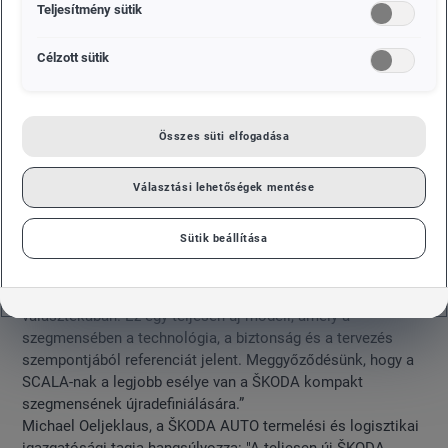
Teljesítmény sütik
Célzott sütik
Összes süti elfogadása
Választási lehetőségek mentése
Sütik beállítása
A ŠKODA vezérigazgatója, Bernhard Maier elmondta: „Az új
ŠKODA SCALA-val új fejezetet kezdünk a ŠKODA kompakt
választékában. Ez egy teljesen új modell, amely a
szegmensében a technológia, a biztonság és a tervezés
szempontjából referenciát jelent. Meggyőződésünk, hogy a
SCALA-nak a legjobb esélye van a ŠKODA kompakt
szegmensének újradefiniálására.”
Michael Oeljeklaus, a ŠKODA AUTO termelési és logisztikai