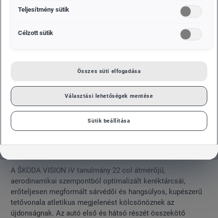
Teljesítmény sütik
Célzott sütik
Összes süti elfogadása
Választási lehetőségek mentése
Sütik beállítása
A ŠKODA VISION iV tanulmány 22 col átmérőjű,
aerodinamikai szempontból optimalizált keréktárcsái,
erőteljesen megformált sárvédői és hangsúlyos, kupészerű
tetővonala atletikus megjelenést kölcsönöznek az
újdonságnak. Az autó első és hátsó részét összekötő