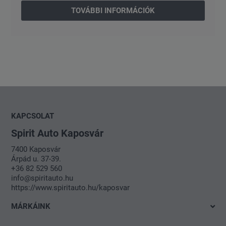
TOVÁBBI INFORMÁCIÓK
KAPCSOLAT
Spirit Auto Kaposvár
7400 Kaposvár
Árpád u. 37-39.
+36 82 529 560
info@spiritauto.hu
https://www.spiritauto.hu/kaposvar
MÁRKÁINK
Volkswagen