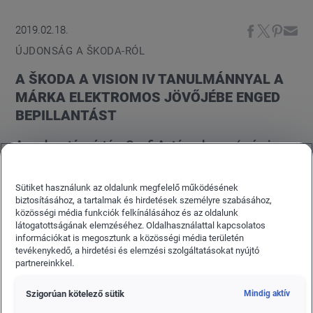
2019.02.18.
ÚJDONSÁG A ŠKODA-RÓL
A ŠKODA A VISION IV TANULMÁNNYAL A
MÁRKA ELEKTROMOS JÖVŐJÉBE ENGED
BEPILLANTÁST
A cseh autógyártó a Genfi Autószalonon (március
5. és 17. között) mutatja be ŠKODA VISION iV
tanulmányautóját, amely a márka következő lépése
Sütiket használunk az oldalunk megfelelő működésének
az elektromos mobilitás irányába. Előzetesen két
biztosításához, a tartalmak és hirdetések személyre szabásához,
közösségi média funkciók felkínálásához és az oldalunk
vázlatot tett közzé a márka, amelyekkel fel szeretné
látogatottságának elemzéséhez. Oldalhasználattal kapcsolatos
kelteni az ügyfelek érdeklődését az első Moduláris
információkat is megosztunk a közösségi média területén
tevékenykedő, a hirdetési és elemzési szolgáltatásokat nyújtó
Elektromos Platformra (Modular Electric Drive Kit)
partnereinkkel.
épülő modellje iránt. A négyajtós crossover kupé
formavilágát sportos és érzelemgazdag
Szigorúan kötelező sütik
Mindig aktív
vonalvezetés teszi igazán figyelemre méltóvá.