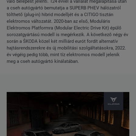
való belépést jelenti. 124 évvel a vállalat megalapítása után
a cseh autógyártó bemutatja a SUPERB PHEV hálózatról
tölthető (plug-in) hibrid modelljét és a CITIGO tisztán
elektromos változatát. 2020-ban az első, Moduláris
Elektromos Platformra (Modular Electric Drive Kit) épülő
sorozatgyártású modell is megérkezik. A következő négy év
során a ŠKODA közel két milliárd eurót fordít alternatív
hajtásrendszerekre és új mobilitási szolgáltatásokra, 2022.
év végéig pedig több, mint tíz elektromos modell jelenik
meg a cseh autógyártó kínálatában.