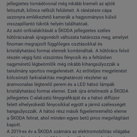
jellegzetes tornádóvonal még inkább kiemeli az ajtók
letisztult, kilincs nélküli felületeit. A ránézésre cápa
uszonyra emlékeztető kamerák a hagyományos külső
visszapillantó tükrök helyén találhatóak.
Az autó orrkialakítását a ŠKODA jellegzetes széles
hűtőrácsának újragondolt változata határozza meg, amelyet
finoman megrajzolt függőleges osztásokkal és
kristályhatású formai elemek kombináltak. A hűtőrács felső
részén végig futó vízszintes fénycsík és a feltűnően
nagyméretű légbeömlők még inkább kihangsúlyozzák a
tanulmány sportos megjelenését. Az erőteljes megjelenést
kölcsönző farkialakítás meghatározó részletei az
áramvonalas légterelő perem és a LED hátsó lámpák
kristályhatású formai elemei. Ezek újra értelmezik a ŠKODA
jellegzetes C-alakzatú fénygrafikáját és a hátsó diffúzor
felett elhelyezkedő fénycsíkkal együtt a jármű szélességét
hangsúlyozzák. A hátsó rész másik figyelemreméltó eleme
a ŠKODA felirat, ahol minden egyes betű piros megvilágítást
kapott.
A 2019-es év a ŠKODA számára az elektromobilitás világába