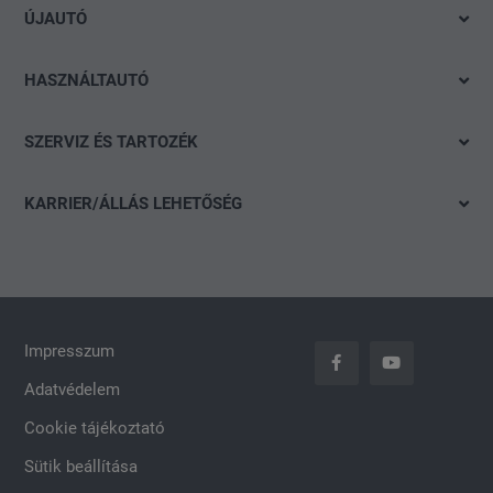
ÚJAUTÓ
Audi
Azonnal elvihető modelleink
SEAT
HASZNÁLTAUTÓ
Ajánlatok és akciók
Škoda
Gyorskereső
Konfigurálás
SZERVIZ ÉS TARTOZÉK
CUPRA
Részletes keresés
Finanszírozási tanácsadás
Ajánlat
Volkswagen Haszonjárművek
Akció
KARRIER/ÁLLÁS LEHETŐSÉG
Szervizidőpont-foglalás
Das WeltAuto
Nyitott pozíciók
Keréktárcsák
Általános jelentkezés
carLOG
Impresszum
Adatvédelem
Cookie tájékoztató
Sütik beállítása