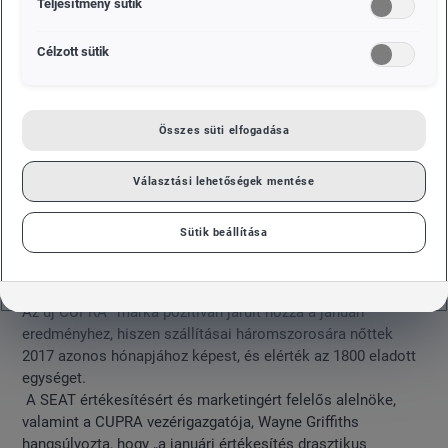
Teljesítmény sütik
Célzott sütik
Összes süti elfogadása
Választási lehetőségek mentése
Sütik beállítása
Az új CUPRA* márka pozitívan járult hozzá a januári
eredményhez, hiszen szállításai háromszorosára nőttek
2017 azonos hónapjához képest, és elérték az 1800 eladott
egységet.
A SEAT értékesítésért és marketingért felelős alelnöke,
valamint a CUPRA vezérigazgatója, Wayne Griffiths
hangsúlyozta, hogy „a januári értékesítés drasztikus