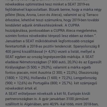
növekedése optimistává tesz minket a SEAT 2019-es
fejlődésével kapcsolatban. Bízunk benne, hogy a márka négy
pillére (Ibiza, Arona, Leon és Ateca), valamint az új Tarraco
érkezése, lehetővé teszi számunkra, hogy 2019-ben további
lendületet adjunk értékesítésünknek. A CUPRA
hozzájárulása, pontosabban a CUPRA Ateca megjelenése,
szintén fontos növekedési tényező lesz ebben az évben ”.
Januárban a SEAT működésének legfontosabb országai
fenntartották a 2018-as pozitív tendenciát. Spanyolország 8
400 jármű kiszállítással (+ 4,3%) vezeti a listát, mellyel a
SEAT egyben az ország legnépszerűbb márkája. A SEAT
eladásai Németországban (7 800 autó, 20,3%) és az Egyesült
Királyságban (5 500; + 29,0%), valamint a márka egyéb
fontos piacain, mint Ausztria (2 300; + 22,0%), Olaszország
(1800; + 12,9%), Hollandia (1 600; + 72,2%), Lengyelország
(900; + 12,6%) és Portugália (800; + 25,7%). két számjegyű
növekedést értek el.
A SEAT erőteljesen növekszik a két fő, Európán kívüli
partnerországban is. A gyár januárban 3100 járművet
szállított ki Algériában, ami 40,9% -kal több, mint 2018-ban,