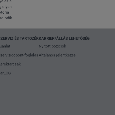
ye és a
g olyan
torja
solódik.
SZERVIZ ÉS TARTOZÉK
KARRIER/ÁLLÁS LEHETŐSÉG
jánlat
Nyitott pozíciók
zervizidőpont-foglalás
Általános jelentkezés
Keréktárcsák
carLOG