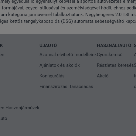
mely egyedülálló egyensúlyt képvisel a sportos autóvezetés élmén
ormájával, egyedi stílusával és személyiségével hódít, ehhez pedi
m kategória járműveinél találkozhatunk. Négyhengeres 2.0 TSI mo
séges kettős tengelykapcsolós (DSG) automata sebességváltó kapc
NK
ÚJAUTÓ
HASZNÁLTAUTÓ
en
Azonnal elvihető modelleink
Gyorskereső
A
Ajánlatok és akciók
Részletes keresés
S
Konfigurálás
Akció
Finanszírozási tanácsadás
en Haszonjárművek
Auto