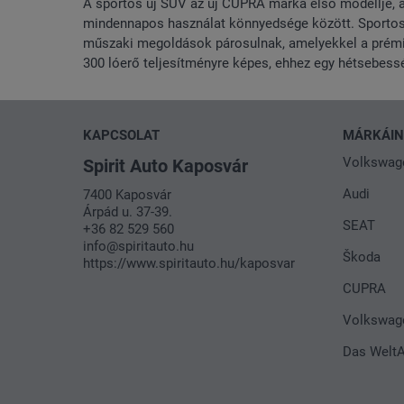
A sportos új SUV az új CUPRA márka első modellje, a
mindennapos használat könnyedsége között. Sportos f
műszaki megoldások párosulnak, amelyekkel a prémiu
300 lóerő teljesítményre képes, ehhez egy hétsebes
KAPCSOLAT
MÁRKÁI
Volkswag
Spirit Auto Kaposvár
Audi
7400 Kaposvár
Árpád u. 37-39.
SEAT
+36 82 529 560
info@spiritauto.hu
Škoda
https://www.spiritauto.hu/kaposvar
CUPRA
Volkswag
Das Welt