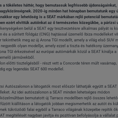
s a tökéletes háttér, hogy bemutassuk legfrissebb újdonságainkat, 
a nagyközönségnek. 2020-ig minden hat hónapban bemutatunk egy új
gyanakkor egy lehetőség is a SEAT márkában rejlő potenciál bemutatá
n ezért elvittük autóinkat az ő természetes közegükbe, a párizsi u
ékenységeken belül a SEAT egy tesztvezetésre alkalmas pályát is kia
n és a sűrített földgáz (CNG) hajtással üzemelő Ibiza modelleket vih
r tekinthetik meg az új Arona TGI modellt, amely a világ első SUV m
 negyedik olyan modellje, amely ezzel a tiszta és hatékony üzeman
ona TGI érkezésével az európai autómárkák közül a SEAT kínálja a
üzemelő járművekből.
on előtti tisztelgésből - részt vett a Concorde téren múlt vasárnap,
dig egy legendás SEAT 600 modellel.
i Autószalonon a látogatók most először láthatják együtt a SEAT 
elleket. Az idei autószalonon a SEAT minden lehetséges módon
 közelmúltban bemutatott új Tarraco modellben rejlő összes lehető
lfűzött kiállításon a látogatók jobban megismerhetik az autót és kü
nek tükröződő falai egyből a Tarraco világának közepébe repítik ők
T megítélését nagyban javítja és pozitívan befolyásolja a vállalat 