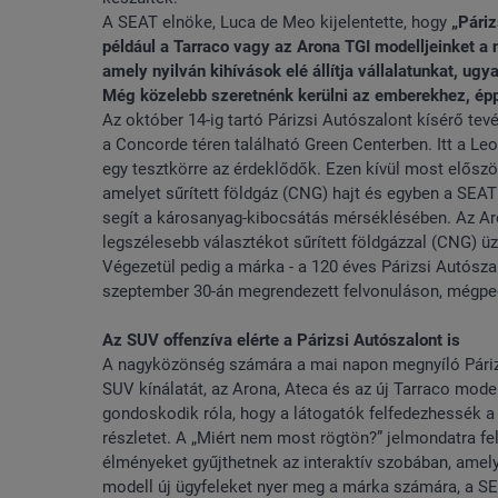
A SEAT elnöke, Luca de Meo kijelentette, hogy
„Páriz
például a Tarraco vagy az Arona TGI modelljeinket 
amely nyilván kihívások elé állítja vállalatunkat, u
Még közelebb szeretnénk kerülni az emberekhez, éppe
Az október 14-ig tartó Párizsi Autószalont kísérő tev
a Concorde téren található Green Centerben. Itt a Leo
egy tesztkörre az érdeklődők. Ezen kívül most előszö
amelyet sűrített földgáz (CNG) hajt és egyben a SEAT
segít a károsanyag-kibocsátás mérséklésében. Az Ar
legszélesebb választékot sűrített földgázzal (CNG) 
Végezetül pedig a márka - a 120 éves Párizsi Autószal
szeptember 30-án megrendezett felvonuláson, mégpe
Az SUV offenzíva elérte a Párizsi Autószalont is
A nagyközönség számára a mai napon megnyíló Párizs
SUV kínálatát, az Arona, Ateca és az új Tarraco mod
gondoskodik róla, hogy a látogatók felfedezhessék a
részletet. A „Miért nem most rögtön?” jelmondatra fe
élményeket gyűjthetnek az interaktív szobában, amely
modell új ügyfeleket nyer meg a márka számára, a SEA