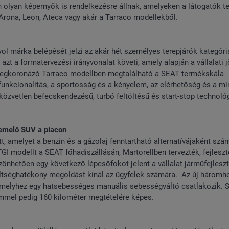
 olyan képernyők is rendelkezésre állnak, amelyeken a látogatók te
 Arona, Leon, Ateca vagy akár a Tarraco modellekből.
l márka belépését jelzi az akár hét személyes terepjárók kategóri
t a formatervezési irányvonalat követi, amely alapján a vállalati 
megkoronázó Tarraco modellben megtalálható a SEAT termékskála
funkcionalitás, a sportosság és a kényelem, az elérhetőség és a m
özvetlen befecskendezésű, turbó feltöltésű és start-stop technoló
zemelő SUV a piacon
, amelyet a benzin és a gázolaj fenntartható alternatívájaként sz
 TGI modellt a SEAT főhadiszállásán, Martorellben tervezték, fejleszt
zönhetően egy következő lépcsőfokot jelent a vállalat járműfejleszt
költséghatékony megoldást kínál az ügyfelek számára. Az új háromh
 amelyhez egy hatsebességes manuális sebességváltó csatlakozik. Sű
emmel pedig 160 kilométer megtételére képes.