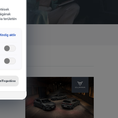
etések
ságának
a területén
indig aktív
 elfogadása