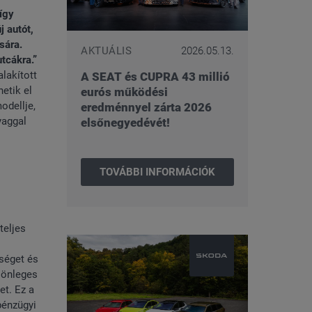
így
 autót,
sára.
AKTUÁLIS
2026.05.13.
tcákra.”
lakított
A SEAT és CUPRA 43 millió
etik el
eurós működési
odellje,
eredménnyel zárta 2026
yaggal
elsőnegyedévét!
TOVÁBBI INFORMÁCIÓK
teljes
séget és
lönleges
et. Ez a
pénzügyi