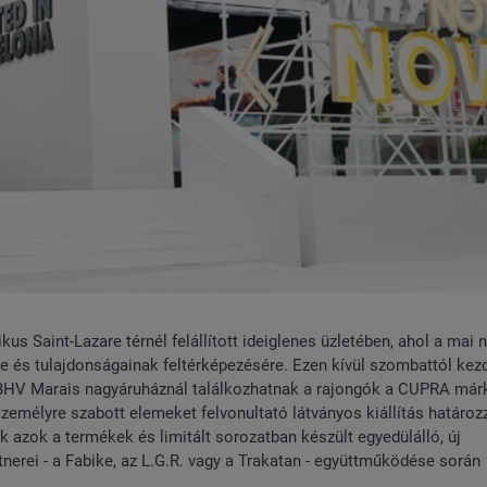
s Saint-Lazare térnél felállított ideiglenes üzletében, ahol a mai n
re és tulajdonságainak feltérképezésére. Ezen kívül szombattól ke
 BHV Marais nagyáruháznál találkozhatnak a rajongók a CUPRA márk
 személyre szabott elemeket felvonultató látványos kiállítás határo
k azok a termékek és limitált sorozatban készült egyedülálló, új
erei - a Fabike, az L.G.R. vagy a Trakatan - együttműködése során