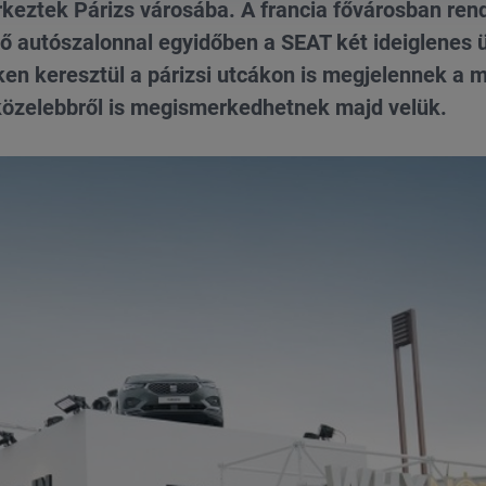
keztek Párizs városába. A francia fővárosban ren
autószalonnal egyidőben a SEAT két ideiglenes ü
eken keresztül a párizsi utcákon is megjelennek a 
i közelebbről is megismerkedhetnek majd velük.