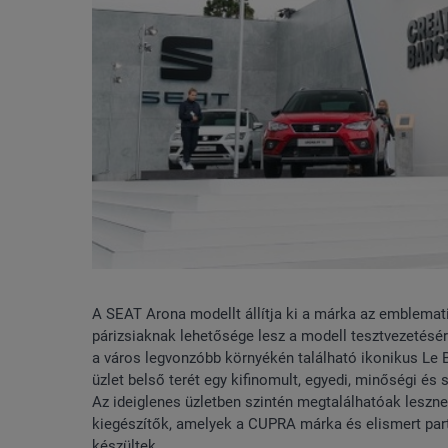
A SEAT Arona modellt állítja ki a márka az emblematiku
párizsiaknak lehetősége lesz a modell tesztvezetésé
a város legvonzóbb környékén található ikonikus Le
üzlet belső terét egy kifinomult, egyedi, minőségi és
Az ideiglenes üzletben szintén megtalálhatóak leszne
kiegészítők, amelyek a CUPRA márka és elismert partn
készültek.