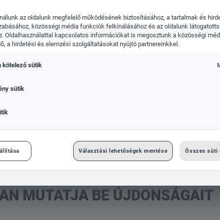
nálunk az oldalunk megfelelő működésének biztosításához, a tartalmak és hird
zabásához, közösségi média funkciók felkínálásához és az oldalunk látogatott
. Oldalhasználattal kapcsolatos információkat is megosztunk a közösségi médi
, a hirdetési és elemzési szolgáltatásokat nyújtó partnereinkkel.
kswagen Haszonjárművek
Das WeltAuto
 kötelező sütik
M
ény sütik
ágait
tik
állítása
Választási lehetőségek mentése
Összes süti
BAN MUTATJA BE ÚJDONSÁGAIT