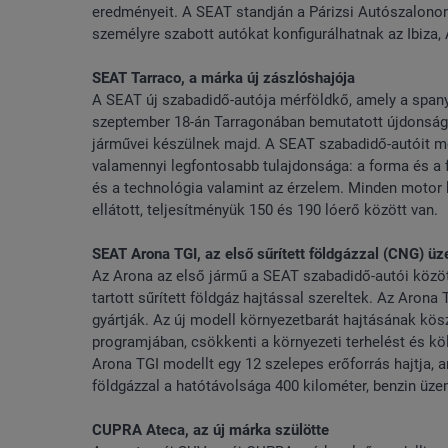
eredményeit. A SEAT standján a Párizsi Autószalonon
személyre szabott autókat konfigurálhatnak az Ibiza,
SEAT Tarraco, a márka új zászlóshajója
A SEAT új szabadidő-autója mérföldkő, amely a spanyo
szeptember 18-án Tarragonában bemutatott újdonság az
járművei készülnek majd. A SEAT szabadidő-autóit 
valamennyi legfontosabb tulajdonsága: a forma és a 
és a technológia valamint az érzelem. Minden motor k
ellátott, teljesítményük 150 és 190 lóerő között van.
SEAT Arona TGI, az első sűrített földgázzal (CNG) ü
Az Arona az első jármű a SEAT szabadidő-autói között
tartott sűrített földgáz hajtással szereltek. Az Arona
gyártják. Az új modell környezetbarát hajtásának kös
programjában, csökkenti a környezeti terhelést és 
Arona TGI modellt egy 12 szelepes erőforrás hajtja,
földgázzal a hatótávolsága 400 kilométer, benzin üz
CUPRA Ateca, az új márka szülötte