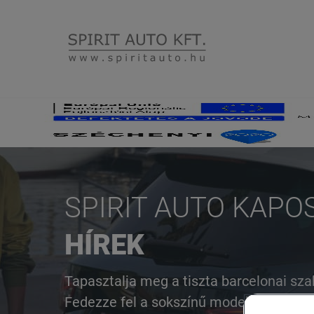
SPIRIT AUTO KAPO
HÍREK
Azonnal elvihető modelleink
Gyorskereső
Volkswagen
Áttekintés
Ajánlat
Tapasztalja meg a tiszta barcelonai sza
Fedezze fel a sokszínű modelljeinket és
Névjegy keresése
Névjegy keresése
Szolgáltatásaink