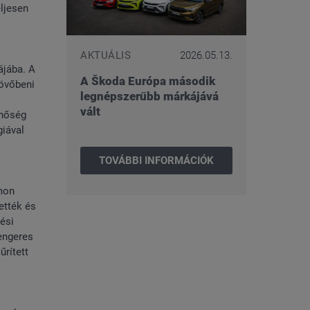
ljesen
AKTUÁLIS
2026.05.13.
ájába. A
A Škoda Európa második
jövőbeni
legnépszerűbb márkájává
vált
inőség
giával
TOVÁBBI INFORMÁCIÓK
ámon
ették és
ési
engeres
rített