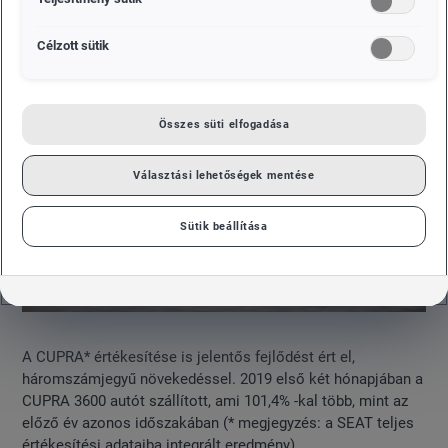
(43.300).
Célzott sütik
Összes süti elfogadása
Választási lehetőségek mentése
Sütik beállítása
A CUPRA* értékesítése is jelentős fejlődést ért el,
háromszámjegyű növekedéssel. 2019 első két hónapjában a
CUPRA 3600 autót szállított, ami 101,4% -kal több, mint az
előző év azonos időszakában (* megjegyzés: a SEAT teljes
értékesítési adataiba integrált eredmény).