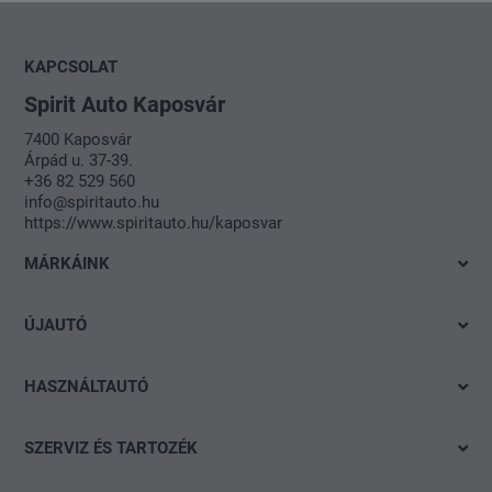
KAPCSOLAT
Spirit Auto Kaposvár
7400 Kaposvár
Árpád u. 37-39.
+36 82 529 560
info@spiritauto.hu
https://www.spiritauto.hu/kaposvar
MÁRKÁINK
Volkswagen
ÚJAUTÓ
Audi
Azonnal elvihető modelleink
SEAT
HASZNÁLTAUTÓ
Ajánlatok és akciók
Škoda
Gyorskereső
Konfigurálás
SZERVIZ ÉS TARTOZÉK
CUPRA
Részletes keresés
Finanszírozási tanácsadás
Ajánlat
Volkswagen Haszonjárművek