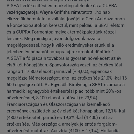
A SEAT értékesítési és marketing alelnöke és a CUPRA
vezérigazgatója, Wayne Griffiths rámutatott: „holnap
elkezdjük bemutatni a vállalat jövőjét a Genfi Autószalonon
a koncepcióautókon keresztül, mint például a SEAT el-Born
és a CUPRA Formentor, melyek termékpalettánk részei
lesznek. Még mindig a jövőn dolgozunk azzal a
megelégedéssel, hogy kiváló eredményeket érünk el a
jelenben és hónapról hónapra új rekordokat döntünk."
A SEAT a fő piacain továbbra is gyorsan növekedett az év
első két hónapjában. Spanyolország vezeti az értékesítési
rangsort 17 800 eladott járművel (+ 4,0%), éppencsak
megelőzte Németországot, ahol az értékesítés 21,0% -kal 16
600 egységre nőtt. Az Egyesült Királyság a SEAT számára a
harmadik legnagyobb értékesítési piac, több mint 20% -os
növekedéssel, 8,100 eladott autóval (+ 23,9%).
Franciaországban és Olaszországban is kiemelkedő
eredmények születtek az év első két hónapjában, 12,1% -kal
(4800 értékesített jármű) és 19,3% -kal (4 400) nőtt az
értékesítés. Más országok, amelyek jelentős forgalom-
növekedést mutattak, Ausztria (4100; + 17,1%), Hollandia