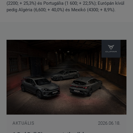
(2200; + 25,3%) és Portugália (1 600; + 22,5%); Európán kívül
pedig Algéria (6,600; + 40,0%) és Mexikó (4300; + 8,9%).
AKTUÁLIS
2026.06.18.