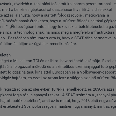
ások , rövidebb a tankolási idő, amit kb. három percre tartanak, é
, mert a benzines gépkocsival összehasonlítva 55 %, a dízelekkel
azt is aláhúzta, hogy a sűrített földgáz jövője „ megkívánja a
tműködését annak érdekében, hogy a sűrített földgáz hajtású gépko
tenni.” „Életbevágóan fontos, hogy fokozzuk a befektetéseket a gázt
 sincs a technológiának, ha nincs meg a megfelelő infrastruktúra 
Meo. Beszédében rámutatott arra is, hogy a SEAT több partnerével 
ő állomás álljon az ügyfelek rendelkezésére.
ületén
ségét a Mii, a Leon TGI és az Ibiza bevezetésétől számítja. Ezzel az
ajtású, a biogázzal működő és a szintetikus üzemanyaggal futó gé
tett földgáz hajtású kínálattal Európában és a Volkswagen-csoport
ldgáz hajtásra, és ezzel az Arona lesz a világon az első sűrített fö
 regisztrációja az idei évben 10 %-kal emelkedett, és 2030-ra azzal
gépkocsi fogja róni a spanyol utakat. A SEAT számára a „spanyol pi
hajtott autók esetében”, amit az is mutat, hogy 2018 első negyedév
it értékesített Spanyolországban, majdnem ugyanannyit, mint az eg