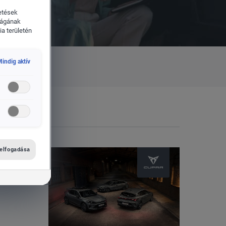
etések
ságának
a területén
indig aktív
 elfogadása