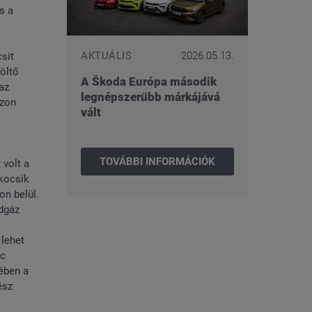
s a
AKTUÁLIS
2026.05.13.
csit
öltő
A Škoda Európa második
az
legnépszerűbb márkájává
azon
vált
TOVÁBBI INFORMÁCIÓK
 volt a
pkocsik
on belül.
ldgáz
 lehet
ac
ében a
ész