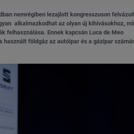
ban nemrégiben lezajlott kongresszuson felvázol
ogyan alkalmazkodhat az olyan új kihívásokhoz, mi
giák felhasználása. Ennek kapcsán Luca de Meo
ra használt földgáz az autóipar és a gázipar számá