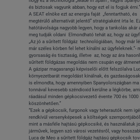
hogy ez a technológia „Made in Spain”, vagyis Spanyol
és biztosak vagyunk abban, hogy ezt el is fogjuk érn
A SEAT elnöke ezt az energia faját „fenntartható, 
megtérülő alternatívát jelentő” stratégiaként írta le.
hatótávolsága nagyobb legyen, hogy a tankolás akár
meg tudják oldani Elmondható tehát az, hogy az ügyf
„Az jó a sűrített földgáz technológiában, hogy már l
már széles körben fel lehet kínálni az ügyfeleknek.”-
gyorsaság és tisztaság, illetve az, hogy az ára haso
sűrített földgázas megoldás nem csupán egy átmeneti
A gázipar magasrangú képviselői előtt felszólalva Lu
környezetbarát megoldást kínálnak, és gazdaságosak
is elmondta, hogy amennyiben Spanyolországban ma eg
tonnával kevesebb széndioxid kerülne a légkörbe, ami
ráadásul minden gépkocsivezető évente 700 és 1000 
köszönhetően.”
“Ezek a gépkocsik, furgonok vagy teherautók nem ig
rendkívül versenyképesek a költségek szempontjából
mint a másféle hajtású gépkocsiké, és használatuk j
járművek, legyen szó városi vezetésről, vagy hosszab
Luca de Meo a sűrített földgáz hajtású gépkocsik tov