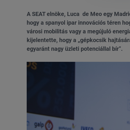
A SEAT elnöke, Luca de Meo egy Madrid
hogy a spanyol ipar innovációs téren h
városi mobilitás vagy a megújuló ener
kijelentette, hogy a „gépkocsik hajtásá
egyaránt nagy üzleti potenciállal bír”.