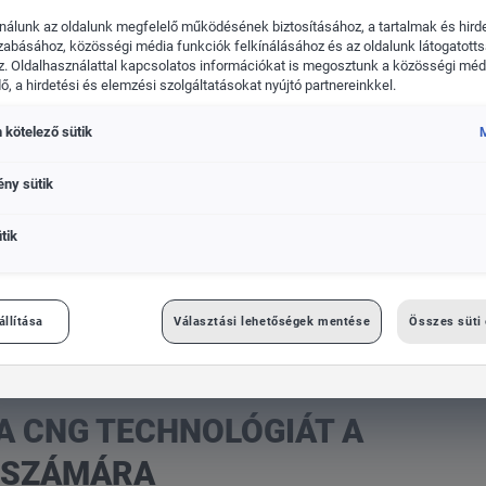
nálunk az oldalunk megfelelő működésének biztosításához, a tartalmak és hird
zabásához, közösségi média funkciók felkínálásához és az oldalunk látogatott
. Oldalhasználattal kapcsolatos információkat is megosztunk a közösségi médi
, a hirdetési és elemzési szolgáltatásokat nyújtó partnereinkkel.
kswagen Haszonjárművek
Das WeltAuto
 kötelező sütik
M
ény sütik
tik
 a Volkswagen-csoport számára
állítása
Választási lehetőségek mentése
Összes süti
 A CNG TECHNOLÓGIÁT A
 SZÁMÁRA