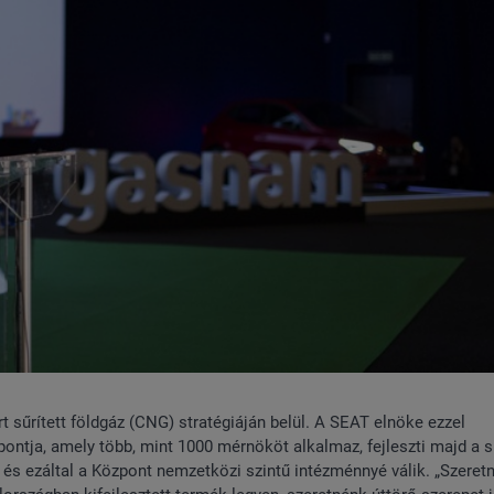
sűrített földgáz (CNG) stratégiáján belül. A SEAT elnöke ezzel
ntja, amely több, mint 1000 mérnököt alkalmaz, fejleszti majd a sű
és ezáltal a Központ nemzetközi szintű intézménnyé válik. „Szeret