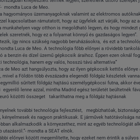
országban kifejlesztett termék legyen, szeretnénk úttörő szerepet j
i.”- mondta Luca de Meo.
és a hagyományos üzemanyagoknak valamint az elektromos autóknak
 Ezzel kapcsolatban rámutatott, hogy az ügyfelek azt várják, hogy az 
 a munkahelyen vagy otthon is megoldható legyen, és hogy mindezt
elek szeretnék, hogy ez a folyamat könnyű és gazdaságos legyen”.
étezik, így nincs szükség nagyobb beruházásokra, és ezt a technoló
 mondta Luca de Meo. A technológia főbb előnyei a rövidebb tankolás
nló a benzin és dízel üzemű gépkocsik áraihoz. Éppen ezen oknál fog
 technológia, hanem egy valós, hosszú távú alternatíva”
ca de Meo azt hangsúlyozta, hogy az ilyen gépkocsik kettős előnye 
, mivel a Földön több évszázadra elegendő földgáz készletek vanna
ymillió sűrített földgáz hajtású személygépkocsi futna, akkor év
 egyenlő lenne azzal, mintha Madrid egész területét beültetnék fáva
euró közötti összeget takaríthatna meg a földgáz hajtásnak
ényelnek további technológia fejlesztést, megbízhatóak, biztonság
, kényelmesek és nagyon praktikusak. E járművek hatótávolsága n
obban alkalmazkodik a környezethez, mint az egyéb technológiát a
b utazásról.”- mondta a SEAT elnök.
ábbi előnyei között megemlítette, hogy ezeket nem érintik a súlyos