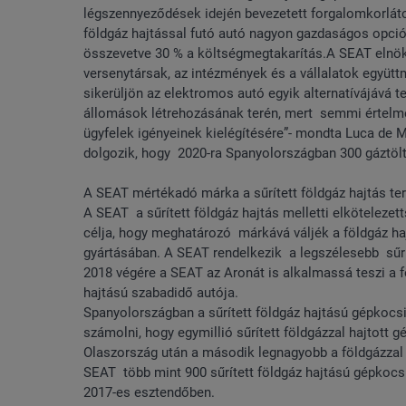
légszennyeződések idején bevezetett forgalomkorlátoz
földgáz hajtással futó autó nagyon gazdaságos opció
összevetve 30 % a költségmegtakarítás.A SEAT elnöke 
versenytársak, az intézmények és a vállalatok együt
sikerüljön az elektromos autó egyik alternatívájává 
állomások létrehozásának terén, mert semmi értelme
ügyfelek igényeinek kielégítésére”- mondta Luca de 
dolgozik, hogy 2020-ra Spanyolországban 300 gáztölt
A SEAT mértékadó márka a sűrített földgáz hajtás ter
A SEAT a sűrített földgáz hajtás melletti elkötelezett
célja, hogy meghatározó márkává váljék a földgáz h
gyártásában. A SEAT rendelkezik a legszélesebb sűrí
2018 végére a SEAT az Aronát is alkalmassá teszi a fö
hajtású szabadidő autója.
Spanyolországban a sűrített földgáz hajtású gépkocsik
számolni, hogy egymillió sűrített földgázzal hajtott 
Olaszország után a második legnagyobb a földgázzal 
SEAT több mint 900 sűrített földgáz hajtású gépkocs
2017-es esztendőben.