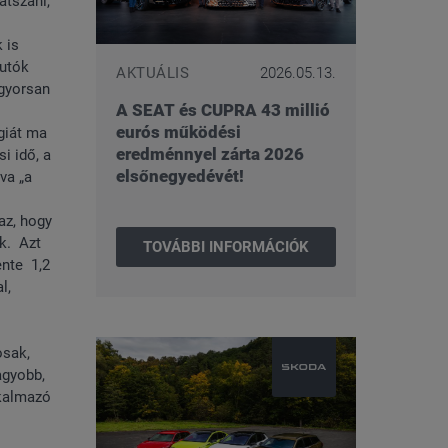
átszani,
 is
autók
AKTUÁLIS
2026.05.13.
 gyorsan
A SEAT és CUPRA 43 millió
eurós működési
giát ma
eredménnyel zárta 2026
i idő, a
elsőnegyedévét!
va „a
az, hogy
k. Azt
TOVÁBBI INFORMÁCIÓK
ente 1,2
l,
osak,
agyobb,
lkalmazó