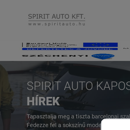
SPIRIT AUTO KAPO
HÍREK
Azonnal elvihető modelleink
Gyorskereső
Volkswagen
Áttekintés
Ajánlat
Tapasztalja meg a tiszta barcelonai sza
Fedezze fel a sokszínű modelljeinket és
Névjegy keresése
Névjegy keresése
Szolgáltatásaink