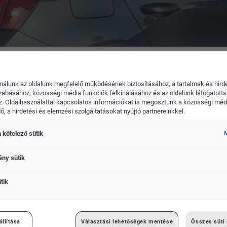
kswagen Haszonjárművek
Das WeltAuto
nálunk az oldalunk megfelelő működésének biztosításához, a tartalmak és hird
zabásához, közösségi média funkciók felkínálásához és az oldalunk látogatott
. Oldalhasználattal kapcsolatos információkat is megosztunk a közösségi médi
it dob piacra, és elindítja az elektromos autók offenzíváját
, a hirdetési és elemzési szolgáltatásokat nyújtó partnereinkkel.
 kötelező sütik
M
ény sütik
tik
NTE EGY-EGY ÚJ GÉPKOCSIT DOB
AZ ELEKTROMOS AUTÓK
állítása
Választási lehetőségek mentése
Összes süti