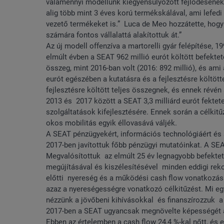
valamennyi modellünk kiegyensúlyozott fejlődésének 
alig több mint 3 éves korú termékskálával, ami lefedi
vezető termékeket is.” Luca de Meo hozzátette, hogy 
számára fontos vállalattá alakítottuk át.”
Az új modell offenzíva a martorelli gyár felépítése,
elmúlt évben a SEAT 962 millió eurót költött befekte
összeg, mint 2016-ban volt (2016: 892 millió), és ami
eurót egészében a kutatásra és a fejlesztésre költö
fejlesztésre költött teljes összegnek, és ennek révé
2013 és 2017 között a SEAT 3,3 milliárd eurót fektete
szolgáltatások kifejlesztésére. Ennek során a célkitűz
okos mobilitás egyik éllovasává váljék.
A SEAT pénzügyekért, információs technológiáért és s
2017-ben javítottuk főbb pénzügyi mutatóinkat. A SEA
Megvalósítottuk az elmúlt 25 év legnagyobb befekte
megújításával és kiszélesítésével minden eddigi reko
előtti nyereség és a működési cash flow vonatkozásáb
azaz a nyereségességre vonatkozó célkitűzést. Mi egy
nézzünk a jövőbeni kihívásokkal és finanszírozzuk a 
2017-ben a SEAT ugyancsak megnövelte képességét ar
Ebben az értelemben a cash flow 24,4 %-kal nőtt, és e