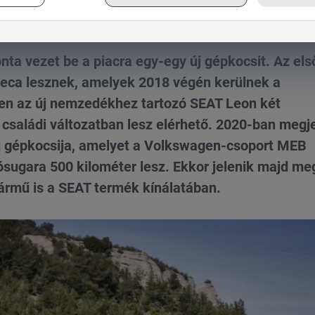
nta vezet be a piacra egy-egy új gépkocsit. Az els
eca lesznek, amelyek 2018 végén kerülnek a
n az új nemzedékhez tartozó SEAT Leon két
, családi változatban lesz elérhető. 2020-ban megj
sú gépkocsija, amelyet a Volkswagen-csoport MEB
ósugara 500 kilométer lesz. Ekkor jelenik majd me
ármű is a SEAT termék kínálatában.