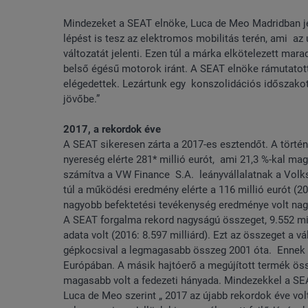
Mindezeket a SEAT elnöke, Luca de Meo Madridban j
lépést is tesz az elektromos mobilitás terén, ami a
változatát jelenti. Ezen túl a márka elkötelezett mar
belső égésű motorok iránt. A SEAT elnöke rámutatot
elégedettek. Lezártunk egy konszolidációs időszakot
jövőbe.”
2017, a rekordok éve
A SEAT sikeresen zárta a 2017-es esztendőt. A törté
nyereség elérte 281* millió eurót, ami 21,3 %-kal ma
számítva a VW Finance S.A. leányvállalatnak a Volk
túl a működési eredmény elérte a 116 millió eurót (2
nagyobb befektetési tevékenység eredménye volt nag
A SEAT forgalma rekord nagyságú összeget, 9.552 mil
adata volt (2016: 8.597 milliárd). Ezt az összeget a vál
gépkocsival a legmagasabb összeg 2001 óta. Ennek 
Európában. A másik hajtóerő a megújított termék össz
magasabb volt a fedezeti hányada. Mindezekkel a SE
Luca de Meo szerint „ 2017 az újabb rekordok éve v