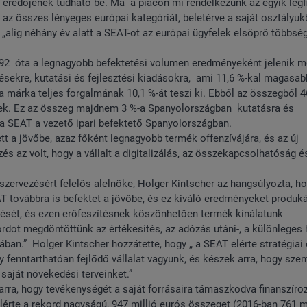
eredőjének tudható be. Ma a piacon mi rendelkezünk az egyik legfi
 az összes lényeges európai kategóriát, beletérve a saját osztályu
„alig néhány év alatt a SEAT-ot az európai ügyfelek elsöprő többsé
 1992 óta a legnagyobb befektetési volumen eredményeként jelenik m
tésekre, kutatási és fejlesztési kiadásokra, ami 11,6 %-kal magasab
 a márka teljes forgalmának 10,1 %-át teszi ki. Ebből az összegből 4
ttek. Ez az összeg majdnem 3 %-a Spanyolországban kutatásra és
n a SEAT a vezető ipari befektető Spanyolországban.
tt a jövőbe, azaz főként legnagyobb termék offenzívájára, és az új
és az volt, hogy a vállalt a digitalizálás, az összekapcsolhatóság é
zervezésért felelős alelnöke, Holger Kintscher az hangsúlyozta, ho
T továbbra is befektet a jövőbe, és ez kiváló eredményeket produká
tését, és ezen erőfeszítésnek köszönhetően termék kínálatunk
rdot megdöntöttünk az értékesítés, az adózás utáni-, a különleges
an.” Holger Kintscher hozzátette, hogy „ a SEAT elérte stratégiai c
 fenntarthatóan fejlődő vállalat vagyunk, és készek arra, hogy sze
saját növekedési terveinket.”
ra, hogy tevékenységét a saját forrásaira támaszkodva finanszíro
lérte a rekord nagyságú, 947 millió eurós összeget (2016-ban 761 mi