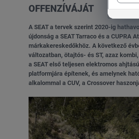
OFFENZÍVÁJÁT
A SEAT a tervek szerint 2020-ig hathavo
újdonság a SEAT Tarraco és a CUPRA At
márkakereskedőkhöz. A következő évbe
változatban, ötajtós- és ST, azaz kombi
a SEAT első teljesen elektromos ahjtá
platformjára építenek, és amelynek hat
alkalommal a CUV, a Crossover haszonj