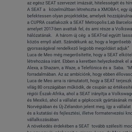
az egész SEAT szervezet imázsát, hitelességét és hí
A SEAT a közelmúltban létrehozta a XMOBA-t, egy új cé
befektessen olyan projektekbe, amelyek hozzájárulna
a CUPRA csatlakozik a SEAT Metropolis:Lab Barceloná
amelyet 2017-ben avattak fel, és ami része a Volksw
hálózatának. A három új cég a SEAT-tal együtt lassa
közös ernyő alatt. Szándékunk az, hogy a legerősebb v
gyorsaságával rendelkező legjobb megoldást adjuk”
Luca de Meo még megerősítette, hogy a SEAT elkötelez
létrehozása iránt. Ebben a keretben helyezkednek el 
Alexa, a Shazam, a Waze, a Telefónica és a Saba. "M
forradalmában. Az az ambíciónk, hogy ebben éllovaso
Luca de Meo arra is rámutatott, hogy a SEAT terjeszke
világ 80 országában működik, de csupán az értékesít
régiói Észak-Afrika, ahol a SEAT irányítja a Volkswa
és Mexikó, ahol a vállalat a gépkocsik gyártásának 
Norvégiában és Új-Zélandon jelent meg, így a vállal
és a kutatási és fejlesztési, illetve formatervezési
vállalkozásában
A növekedés érdekében a SEAT tovább szélesíti model