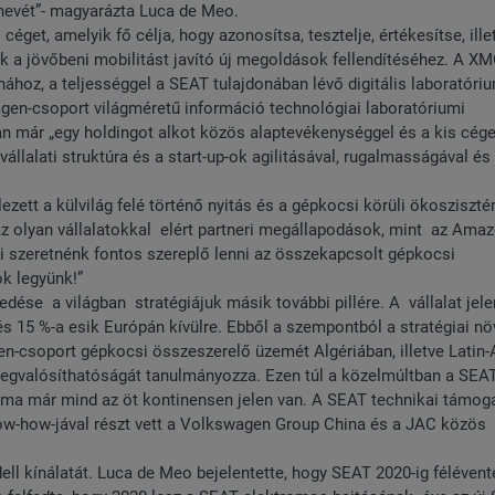
rnevét”- magyarázta Luca de Meo.
get, amelyik fő célja, hogy azonosítsa, tesztelje, értékesítse, ille
k a jövőbeni mobilitást javító új megoldások fellendítéséhez. A X
hoz, a teljességgel a SEAT tulajdonában lévő digitális laboratóri
agen-csoport világméretű információ technológiai laboratóriumi
n már „egy holdingot alkot közös alaptevékenységgel és a kis cége
állalati struktúra és a start-up-ok agilitásával, rugalmasságával és
ett a külvilág felé történő nyitás és a gépkocsi körüli ökosziszt
az olyan vállalatokkal elért partneri megállapodások, mint az Ama
i szeretnénk fontos szereplő lenni az összekapcsolt gépkocsi
k legyünk!”
dése a világban stratégiájuk másik további pillére. A vállalat jele
és 15 %-a esik Európán kívülre. Ebből a szempontból a stratégiai n
gen-csoport gépkocsi összeszerelő üzemét Algériában, illetve Latin
megvalósíthatóságát tanulmányozza. Ezen túl a közelmúltban a SEA
at ma már mind az öt kontinensen jelen van. A SEAT technikai támog
 know-how-jával részt vett a Volkswagen Group China és a JAC közös
l kínálatát. Luca de Meo bejelentette, hogy SEAT 2020-ig félévent