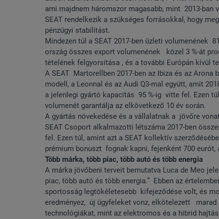
ami majdnem háromszor magasabb, mint 2013-ban volt
SEAT rendelkezik a szükséges forrásokkal, hogy megva
pénzügyi stabilitást.
Mindezen túl a SEAT 2017-ben üzleti volumenének 81,1
ország összes export volumenének közel 3 %-át pro
tételének felgyorsítása , és a további Európán kívül t
A SEAT Martorellben 2017-ben az Ibiza és az Arona b
modell, a Leonnal és az Audi Q3-mal együtt, amit 2018
a jelenlegi gyártó kapacitás 95 %-ig vitte fel. Ezen 
volumenét garantálja az elkövetkező 10 év során.
A gyártás növekedése és a vállalatnak a jövőre vona
SEAT Csoport alkalmazotti létszáma 2017-ben összess
fel. Ezen túl, amint azt a SEAT kollektív szerződés
prémium bonuszt fognak kapni, fejenként 700 eurót
Több márka, több piac, több autó és több energia
A márka jövőbeni terveit bemutatva Luca de Meo jelez
piac, több autó és több energia.” Ebben az értelembe
sportosság legtökéletesebb kifejeződése volt, és mos
eredményez, új ügyfeleket vonz, elkötelezett marad 
technológiákat, mint az elektromos és a hibrid hajtá