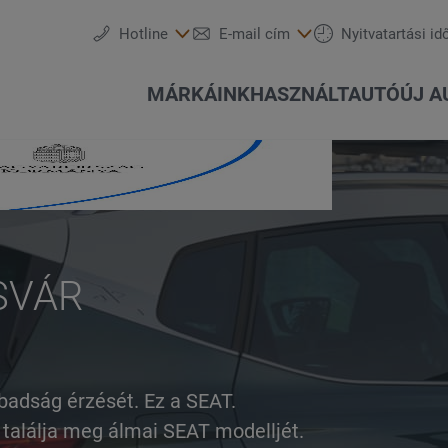
Hotline
E-mail cím
Nyitvatartási id
MÁRKÁINK
HASZNÁLTAUTÓ
ÚJ A
SVÁR
Szervizidőpont-foglalás
Ajánlatok és akciók
Részletes keresés
Csapatunk
Audi
Szolgáltatások
Keréktárcsák
Konfigurálás
Akció
SEAT
badság érzését. Ez a SEAT.
 találja meg álmai SEAT modelljét.