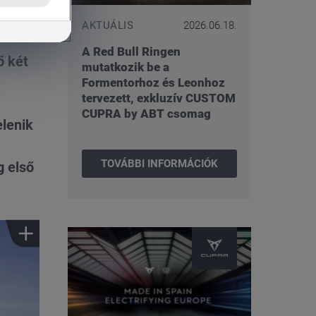
AKTUÁLIS
2026.06.18.
A Red Bull Ringen
ő két
mutatkozik be a
Formentorhoz és Leonhoz
tervezett, exkluzív CUSTOM
CUPRA by ABT csomag
elenik
TOVÁBBI INFORMÁCIÓK
g első