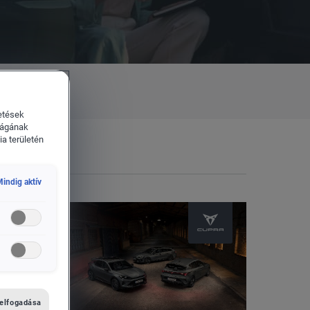
etések
ságának
a területén
indig aktív
 elfogadása