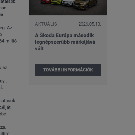
atalabb,
kban
ge
AKTUÁLIS
2026.05.13.
eg. Az
b
A Škoda Európa második
64 millió
legnépszerűbb márkájává
vált
s az
TOVÁBBI INFORMÁCIÓK
gy „
l.
 hatások
élját,
mbe
zza.
llió),