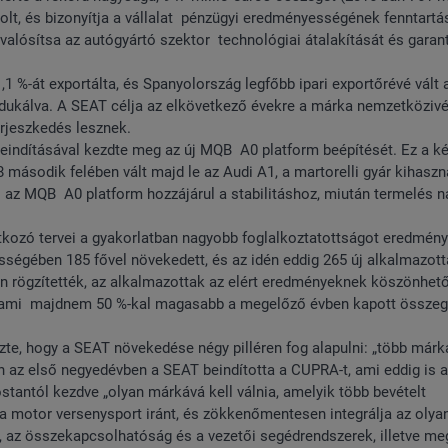
, és bizonyítja a vállalat pénzügyi eredményességének fenntartás
lósítsa az autógyártó szektor technológiai átalakítását és garant
 %-át exportálta, és Spanyolország legfőbb ipari exportőrévé vált 
dukálva. A SEAT célja az elkövetkező évekre a márka nemzetköziv
erjeszkedés lesznek.
eindításával kezdte meg az új MQB A0 platform beépítését. Ez a ké
 második felében vált majd le az Audi A1, a martorelli gyár kihaszn
túl az MQB A0 platform hozzájárul a stabilitáshoz, miután termelés 
tkozó tervei a gyakorlatban nagyobb foglalkoztatottságot eredmény
égében 185 fővel növekedett, és az idén eddig 265 új alkalmazott
ében rögzítették, az alkalmazottak az elért eredményeknek köszönhe
, ami majdnem 50 %-kal magasabb a megelőző évben kapott összeg
te, hogy a SEAT növekedése négy pilléren fog alapulni: „több márk
n az első negyedévben a SEAT beindította a CUPRA-t, ami eddig is a
tantól kezdve „olyan márkává kell válnia, amelyik több bevételt
a motor versenysport iránt, és zökkenőmentesen integrálja az olya
s, az összekapcsolhatóság és a vezetői segédrendszerek, illetve me