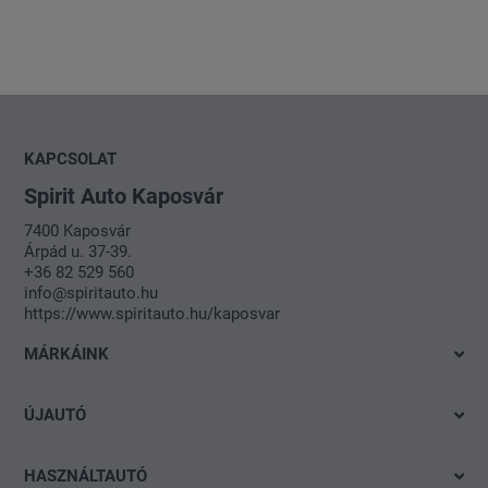
KAPCSOLAT
Spirit Auto Kaposvár
7400 Kaposvár
Árpád u. 37-39.
+36 82 529 560
info@spiritauto.hu
https://www.spiritauto.hu/kaposvar
MÁRKÁINK
Volkswagen
ÚJAUTÓ
Audi
Azonnal elvihető modelleink
SEAT
HASZNÁLTAUTÓ
Ajánlatok és akciók