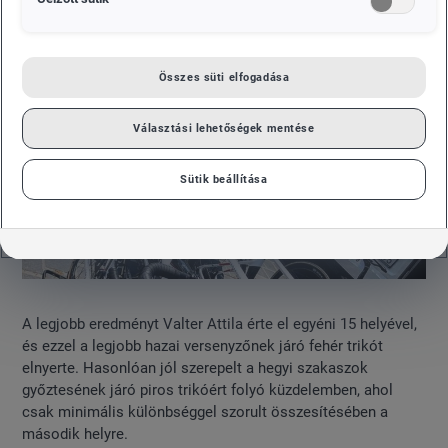
Összes süti elfogadása
Választási lehetőségek mentése
Sütik beállítása
A legjobb eredményt Valter Attila érte el egyéni 15 helyével,
és ezzel a legjobb hazai versenyzőnek járó fehér trikót
elnyerte. Hasonlóan jól szerepelt a hegyi szakaszok
győztesének járó piros trikóért folyó küzdelemben, ahol
csak minimális különbséggel szorult összesítésében a
második helyre.