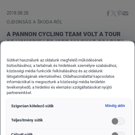
2018.08.28.
ÚJDONSÁG A ŠKODA-RÓL
A PANNON CYCLING TEAM VOLT A TOUR
DE HONGRIE LEGJOBB MAGYAR CSAPATA
Kiválóan szerepeltek a Skoda által is támogatott
Sütiket használunk az oldalunk megfelelő működésének
Pannon Cycling Team versenyzői a vasárnap
biztosításához, a tartalmak és hirdetések személyre szabásához,
befejeződött Tour de Hongrie kerékpáros
közösségi média funkciók felkínálásához és az oldalunk
látogatottságának elemzéséhez. Oldalhasználattal kapcsolatos
körversenyen. A csapat az előkelő 6. helyet
információkat is megosztunk a közösségi média területén
szerezte meg, és több neves külföldi csapatot is
tevékenykedő, a hirdetési és elemzési szolgáltatásokat nyújtó
partnereinkkel.
megelőzve a legjobb hazai csapatként zárta a
versenyt. A kiváló helyezés a csapat fiatal
Szigorúan kötelező sütik
Mindig aktív
versenyzőinek kiemelkedő eredményességének
volt köszönhető, akik több szakaszon is az
Teljesítmény sütik
élmezőnyben végeztek.
Célzott sütik