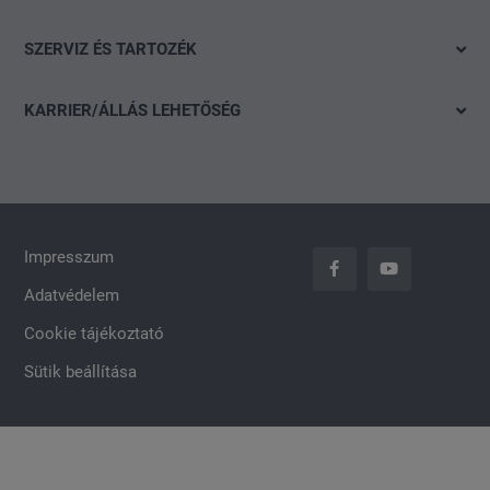
Škoda
Gyorskereső
Konfigurálás
SZERVIZ ÉS TARTOZÉK
CUPRA
Részletes keresés
Finanszírozási tanácsadás
Ajánlat
Volkswagen Haszonjárművek
Akció
KARRIER/ÁLLÁS LEHETŐSÉG
Szervizidőpont-foglalás
Das WeltAuto
Nyitott pozíciók
Keréktárcsák
Általános jelentkezés
carLOG
Impresszum
Adatvédelem
Cookie tájékoztató
Sütik beállítása