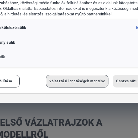
zabásához, közösségi média funkciók felkínálásához és az oldalunk látogatott
. Oldalhasználattal kapcsolatos információkat is megosztunk a közösségi médi
, a hirdetési és elemzési szolgáltatásokat nyújtó partnereinkkel.
 kötelező sütik
M
MINDEN
ény sütik
MÁRKA
tik
 MainstreamCity-SUV modellről
állítása
Választási lehetőségek mentése
Összes süti
 ELSŐ VÁZLATRAJZOK A
MODELLRŐL