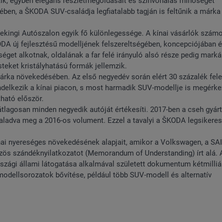
tik, egyben elegáns részletmegoldásait és színvonalas minőségét
en, a ŠKODA SUV-családja legfiatalabb tagján is feltűnik a márk
Pekingi Autószalon egyik fő különlegessége. A kínai vásárlók szám
ODA új fejlesztésű modelljének felszereltségében, koncepciójában 
éget alkotnak, oldalának a far felé irányuló alsó része pedig mark
steket kristályhatású formák jellemzik.
árka növekedésében. Az első negyedév során elért 30 százalék fele
ndelkezik a kínai piacon, s most harmadik SUV-modellje is megérke
tható először.
átlagosan minden negyedik autóját értékesíti. 2017-ben a cseh gyár
l haladva meg a 2016-os volument. Ezzel a tavalyi a ŠKODA legsikere
ínai nyereséges növekedésének alapjait, amikor a Volkswagen, a SA
ös szándéknyilatkozatot (Memorandum of Understanding) írt alá. 
szági állami látogatása alkalmával született dokumentum kétmilliá
 modellsorozatok bővítése, például több SUV-modell és alternatív