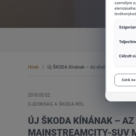
személyre s
elemzéséhez
tevékenykedő
Szigorúan
Volkswagen Haszonjárművek
Teljesítm
Célzott sü
Hírek
Új ŠKODA Kínának – Az első vázlatrajzok a
Sütik be
2018.05.02.
ÚJDONSÁG A ŠKODA-RÓL
ÚJ ŠKODA KÍNÁNAK – AZ
MAINSTREAMCITY-SUV 