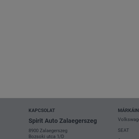
KAPCSOLAT
MÁRKÁI
Volkswag
Spirit Auto Zalaegerszeg
SEAT
8900 Zalaegerszeg
Bozsoki utca 1/D