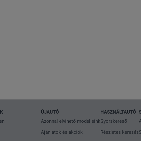
NK
ÚJAUTÓ
HASZNÁLTAUTÓ
en
Azonnal elvihető modelleink
Gyorskereső
A
Ajánlatok és akciók
Részletes keresés
S