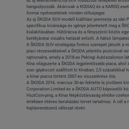
az új MainstreamCity-SUV robusztus fellépését erősí
hangsúlyozzák. Akárcsak a KODIAQ és a KAROQ esetéb
formai nyelvezetének minden stílusjegye.
Az új ŠKODA SUV-modell kiállítási premierje az idei 
specifikus kívánsága és igénye jelenhetett meg a ŠK
kialakításában. Hűtőrácsa és a fényszórói közös egys
kerékjáratai vizuális hatását erősíti. A hátsó lámpate
A ŠKODA SUV-stratégiája fontos szerepet játszik a m
piaci részesedésével a ŠKODA jelentős pozícióval re
rajtvonalra, amely a 2018-as Pekingi Autószalonon lá
Kína világszerte a ŠKODA legjelentősebb piaca, ahol 
ezer gépkocsit szállított ki Kínában, 2,5 százalékka
a kínai piacra történt 2007-es visszatérése óta.
A ŠKODA 2016. március 30-án fektette le jövőbeni k
Corporation Limited és a ŠKODA AUTO képviselői köz
HsziCsin-ping, a Kínai Népköztársaság elnöke csehor
értékben ötéves beruházási tervet tartalmaz. A cél a
hajtásrendszerű változat révén.