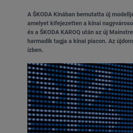
A ŠKODA Kínában bemutatta új modellje 
amelyet kifejezetten a kínai nagyváros
és a ŠKODA KAROQ után az új Mainstr
harmadik tagja a kínai piacon. Az újdon
ízben.