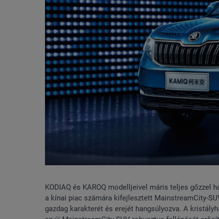
KODIAQ és KAROQ modelljeivel máris teljes gőzzel ha
a kínai piac számára kifejlesztett MainstreamCity-
gazdag karakterét és erejét hangsúlyozva. A kristá