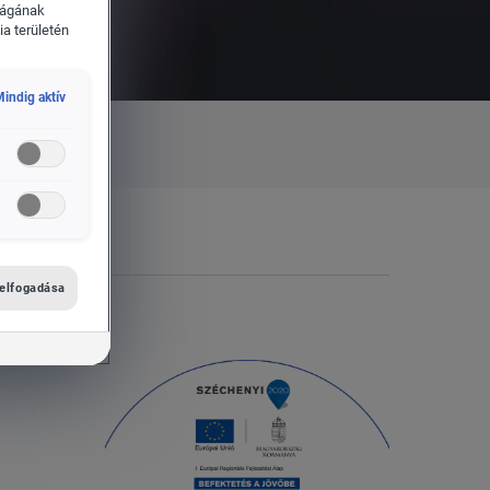
ságának
a területén
indig aktív
 elfogadása