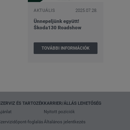
AKTUÁLIS
2025.07.28.
Ünnepeljünk együtt!
Škoda130 Roadshow
TOVÁBBI INFORMÁCIÓK
SZERVIZ ÉS TARTOZÉK
KARRIER/ÁLLÁS LEHETŐSÉG
jánlat
Nyitott pozíciók
zervizidőpont-foglalás
Általános jelentkezés