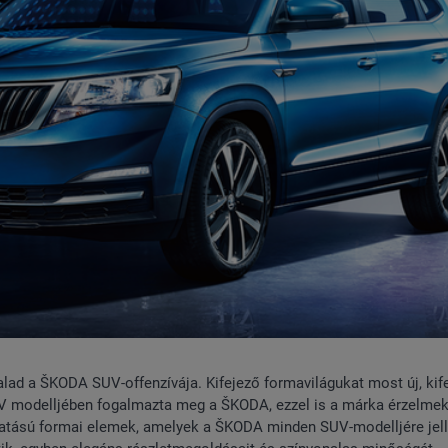
lad a ŠKODA SUV-offenzívája. Kifejező formavilágukat most új, kif
SUV modelljében fogalmazta meg a ŠKODA, ezzel is a márka érzelme
lyhatású formai elemek, amelyek a ŠKODA minden SUV-modelljére jel