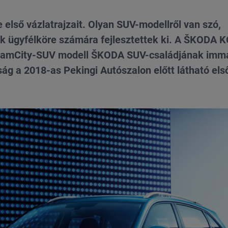
első vázlatrajzait. Olyan SUV-modellről van szó,
ok ügyfélköre számára fejlesztettek ki. A ŠKODA 
eamCity-SUV modell ŠKODA SUV-családjának imm
ság a 2018-as Pekingi Autószalon előtt látható els