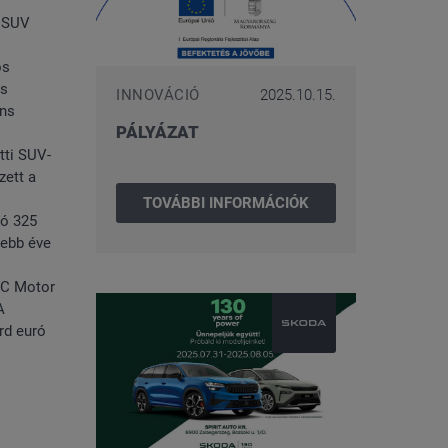
a SUV
os
és
INNOVÁCIÓ
2025.10.15.
áns
PÁLYÁZAT
tti SUV-
zett a
TOVÁBBI INFORMÁCIÓK
tó 325
sebb éve
IC Motor
A
rd euró