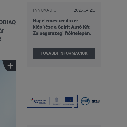
INNOVÁCIÓ
2026.04.26.
Napelemes rendszer
KODIAQ
kiépítése a Spirit Autó Kft
ár
Zalaegerszegi fióktelepén.
ő
TOVÁBBI INFORMÁCIÓK