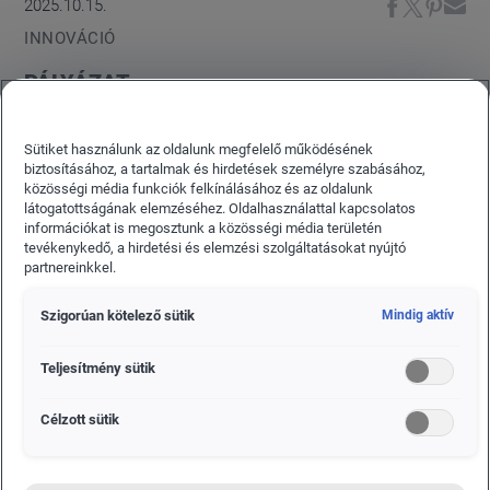
2025.10.15.
INNOVÁCIÓ
PÁLYÁZAT
Befektetés a jövőbe! A "Napelemes rendszer
Sütiket használunk az oldalunk megfelelő működésének
kiépítése a Spirit Autó Kft Zalaegerszegi
biztosításához, a tartalmak és hirdetések személyre szabásához,
fióktelepén" projekt lezárult!
közösségi média funkciók felkínálásához és az oldalunk
látogatottságának elemzéséhez. Oldalhasználattal kapcsolatos
információkat is megosztunk a közösségi média területén
tevékenykedő, a hirdetési és elemzési szolgáltatásokat nyújtó
partnereinkkel.
Szigorúan kötelező sütik
Mindig aktív
Teljesítmény sütik
Célzott sütik