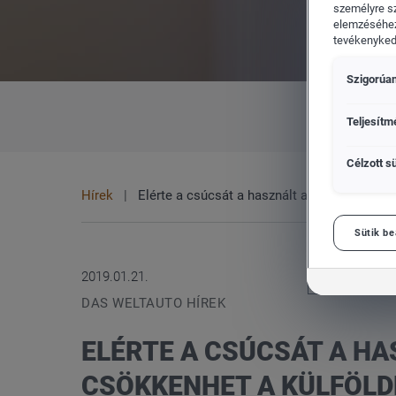
személyre s
elemzéséhez
tevékenykedő
Szigorúan
Volkswagen Haszonjárművek
Teljesítm
Célzott sü
Hírek
Elérte a csúcsát a használt autó import.Id
Sütik be
2019.01.21.
DAS WELTAUTO HÍREK
ELÉRTE A CSÚCSÁT A HA
CSÖKKENHET A KÜLFÖLD