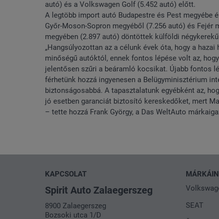
autó) és a Volkswagen Golf (5.452 autó) előtt.
A legtöbb import autó Budapestre és Pest megyébe ér
Győr-Moson-Sopron megyéből (7.256 autó) és Fejér me
megyében (2.897 autó) döntöttek külföldi négykerekű 
„Hangsúlyozottan az a célunk évek óta, hogy a hazai 
minőségű autóktól, ennek fontos lépése volt az, hogy 
jelentősen szűri a beáramló kocsikat. Újabb fontos 
férhetünk hozzá ingyenesen a Belügyminisztérium inte
biztonságosabbá. A tapasztalatunk egyébként az, hog
jó esetben garanciát biztosító kereskedőket, mert M
– tette hozzá Frank György, a Das WeltAuto márkaiga
KAPCSOLAT
MÁRKÁI
Volkswag
Spirit Auto Zalaegerszeg
SEAT
8900 Zalaegerszeg
Bozsoki utca 1/D