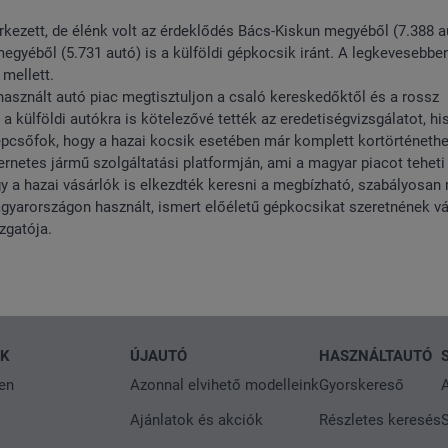
kezett, de élénk volt az érdeklődés Bács-Kiskun megyéből (7.388 a
gyéből (5.731 autó) is a külföldi gépkocsik iránt. A legkevesebb
mellett.
használt autó piac megtisztuljon a csaló kereskedőktől és a rossz
a külföldi autókra is kötelezővé tették az eredetiségvizsgálatot, hi
lépcsőfok, hogy a hazai kocsik esetében már komplett kortörténeth
rnetes jármű szolgáltatási platformján, ami a magyar piacot teheti
y a hazai vásárlók is elkezdték keresni a megbízható, szabályosan
agyarországon használt, ismert előéletű gépkocsikat szeretnének vá
zgatója.
NK
ÚJAUTÓ
HASZNÁLTAUTÓ
en
Azonnal elvihető modelleink
Gyorskereső
A
Ajánlatok és akciók
Részletes keresés
S