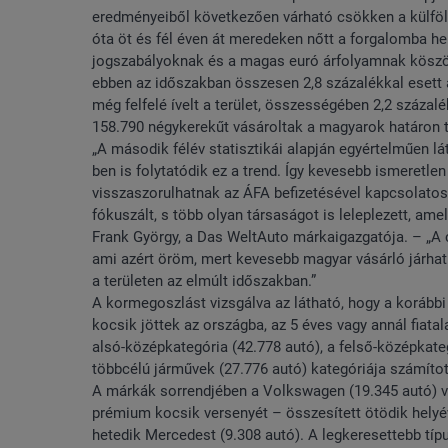
eredményeiből következően várható csökken a külföl
óta öt és fél éven át meredeken nőtt a forgalomba h
jogszabályoknak és a magas euró árfolyamnak köszön
ebben az időszakban összesen 2,8 százalékkal esett 
még felfelé ívelt a terület, összességében 2,2 százalé
158.790 négykerekűt vásároltak a magyarok határon t
„A második félév statisztikái alapján egyértelműen l
ben is folytatódik ez a trend. Így kevesebb ismeretl
visszaszorulhatnak az ÁFA befizetésével kapcsolatos
fókuszált, s több olyan társaságot is leleplezett, am
Frank György, a Das WeltAuto márkaigazgatója. – „A 
ami azért öröm, mert kevesebb magyar vásárló járhat
a területen az elmúlt időszakban.”
A kormegoszlást vizsgálva az látható, hogy a korább
kocsik jöttek az országba, az 5 éves vagy annál fiat
alsó-középkategória (42.778 autó), a felső-középkate
többcélú járművek (27.776 autó) kategóriája számítot
A márkák sorrendjében a Volkswagen (19.345 autó) végz
prémium kocsik versenyét – összesített ötödik helyév
hetedik Mercedest (9.308 autó). A legkeresettebb típ