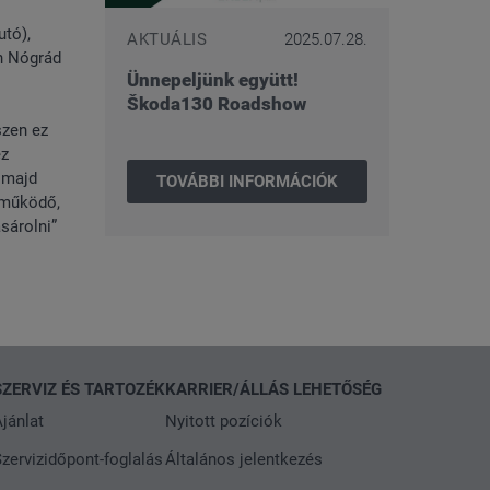
utó),
AKTUÁLIS
2025.07.28.
en Nógrád
Ünnepeljünk együtt!
Škoda130 Roadshow
szen ez
ez
 majd
TOVÁBBI INFORMÁCIÓK
 működő,
sárolni”
SZERVIZ ÉS TARTOZÉK
KARRIER/ÁLLÁS LEHETŐSÉG
jánlat
Nyitott pozíciók
zervizidőpont-foglalás
Általános jelentkezés