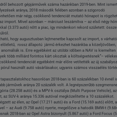
dről behozott gépjárművek száma hazánkban 2019-ben. Mint ismert
elyezések aránya, 2018 második felében azonban a szigorodó
hetően már négy, csökkenő tendenciát mutató hónapot is rögzített
az import. Mivel azonban – márciust leszámítva – az első négy hó
kkal (3.373 autó) nőtt a piac, így mindenkori rekord született: össz
úlról.
átható, hogy augusztusban lejtmenetbe kapcsolt az import, s várhat
en előéletű, rossz állapotú jármű érkezhet hazánkba a közeljövőben,
 anomáliák is. Erre egyébként az utóbbi időben a NAV is kiemelten
elyek több milliárd forintos kárt okoztak a költségvetésnek”– véleke
csökkenő tendenciát egyébként már előre vetítették az új szabályo
 pórul használt autó vásárlásakor, ugyanis számos visszaélés törté
i tapasztalatokhoz hasonlóan 2018-ban is 60 százalékban 10 évnél 
alabb járművek aránya 20 százalék volt. A legnépszerűbb szegmensn
gória (28.258 autó) és a MPV-k osztálya (Multi Purpose Vehicle), az
t, az SUV-k aránya 15.336 autóval megközelítette a 10 százalékot.
ett az élen, az Opel (17.211 autó) és a Ford (15.169 autó) előtt, a
el – az Audi (9.758 autó) nyerte, megelőzve a hatodik BMW-t (9.68
usnak 2018-ban az Opel Astra bizonyult (5.867 autó) a Ford Focus (5