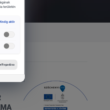
ságának
a területén
indig aktív
 elfogadása
R
ÁMA