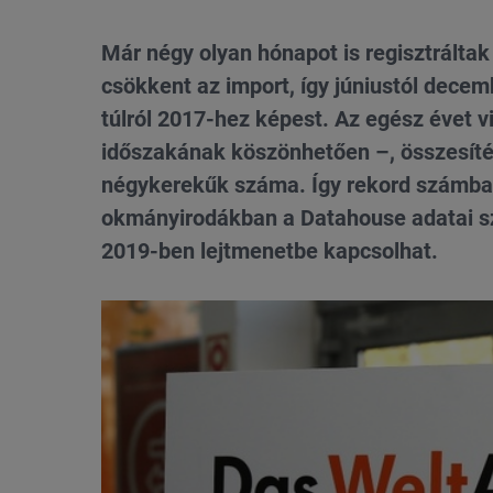
Már négy olyan hónapot is regisztrálta
csökkent az import, így júniustól decem
túlról 2017-hez képest. Az egész évet vi
időszakának köszönhetően –, összesítés
négykerekűk száma. Így rekord számban
okmányirodákban a Datahouse adatai szer
2019-ben lejtmenetbe kapcsolhat.