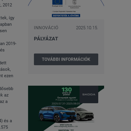
, 2012
ek, így
napban
INNOVÁCIÓ
2025.10.15.
esen
PÁLYÁZAT
óan 2019-
 és
TOVÁBBI INFORMÁCIÓK
dett
zások,
nt ezen
idősebb
ek az
az a
4) és a
.575