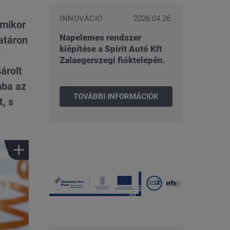
INNOVÁCIÓ
2026.04.26.
amikor
Napelemes rendszer
atáron
kiépítése a Spirit Autó Kft
i
Zalaegerszegi fióktelepén.
árolt
mba az
TOVÁBBI INFORMÁCIÓK
, s