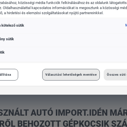
zabásához, közösségi média funkciók felkínálásához és az oldalunk látogatott
. Oldalhasználattal kapcsolatos információkat is megosztunk a közösségi médi
, a hirdetési és elemzési szolgáltatásokat nyújtó partnereinkkel.
 kötelező sütik
M
MINDEN
ény sütik
MÁRKA
tik
én már csökkenhet a külföldről behozott gépkocsik száma
állítása
Választási lehetőségek mentése
Összes süti
SZNÁLT AUTÓ IMPORT.IDÉN MÁ
RŐL BEHOZOTT GÉPKOCSIK SZ