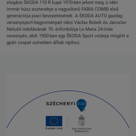
elegáns ŠKODA 110 R kupé 1970-ben jelent meg, s idén
immár húsz esztendeje a nagysikerű FABIA COMBI első
generációja piaci bevezetésének. A ŠKODA AUTO gazdag
versenysport-hagyományait idézi Václav Bobek és Jaroslav
Netušil indulásának 70. évfordulója Le Mans 24-órás
versenyén, akik 1950-ben egy ŠKODA Sport volánja mögött a
gyári csapat színeiben álltak rajthoz.