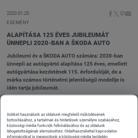
2020.01.20.
ESEMÉNY
ALAPÍTÁSA 125 ÉVES JUBILEUMÁT
ÜNNEPLI 2020-BAN A ŠKODA AUTO
Jubileumi év a ŠKODA AUTO számára: 2020-ban
ünnepli az autógyártó alapítása 125 éves, emellett
autógyártása kezdetének 115. évfordulóját, de a
márka számos történelmi jelentőségű modellje is
idén tartja jubileumát.
Sütiket használunk az oldalunk megfelelő működésének
biztosításához, a tartalmak és hirdetések személyre szabásához,
közösségi média funkciók felkínálásához és az oldalunk
látogatottságának elemzéséhez. Oldalhasználattal kapcsolatos
információkat is megosztunk a közösségi média területén