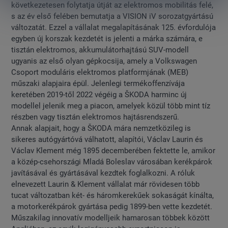
következetesen folytatja útját az elektromos mobilitás felé,
s az év első felében bemutatja a VISION iV sorozatgyártású
változatát. Ezzel a vállalat megalapításának 125. évfordulója
egyben új korszak kezdetét is jelenti a márka számára, e
tisztán elektromos, akkumulátorhajtású SUV-modell
ugyanis az első olyan gépkocsija, amely a Volkswagen
Csoport moduláris elektromos platformjának (MEB)
műszaki alapjaira épül. Jelenlegi termékoffenzívája
keretében 2019-től 2022 végéig a ŠKODA harminc új
modellel jelenik meg a piacon, amelyek közül több mint tíz
részben vagy tisztán elektromos hajtásrendszerű.
Annak alapjait, hogy a ŠKODA mára nemzetközileg is
sikeres autógyártóvá válhatott, alapítói, Václav Laurin és
Václav Klement még 1895 decemberében fektette le, amikor
a közép-csehországi Mladá Boleslav városában kerékpárok
javításával és gyártásával kezdtek foglalkozni. A róluk
elnevezett Laurin & Klement vállalat már rövidesen több
tucat változatban két- és háromkerekűek sokaságát kínálta,
a motorkerékpárok gyártása pedig 1899-ben vette kezdetét.
Műszakilag innovatív modelljeik hamarosan többek között