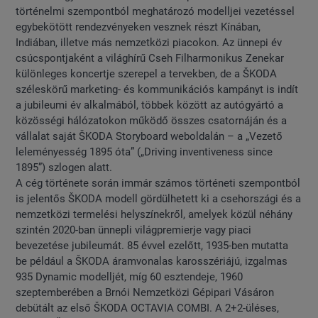
történelmi szempontból meghatározó modelljei vezetéssel
egybekötött rendezvényeken vesznek részt Kínában,
Indiában, illetve más nemzetközi piacokon. Az ünnepi év
csúcspontjaként a világhírű Cseh Filharmonikus Zenekar
különleges koncertje szerepel a tervekben, de a ŠKODA
széleskörű marketing- és kommunikációs kampányt is indít
a jubileumi év alkalmából, többek között az autógyártó a
közösségi hálózatokon működő összes csatornáján és a
vállalat saját ŠKODA Storyboard weboldalán – a „Vezető
leleményesség 1895 óta” („Driving inventiveness since
1895”) szlogen alatt.
A cég története során immár számos történeti szempontból
is jelentős ŠKODA modell gördülhetett ki a csehországi és a
nemzetközi termelési helyszínekről, amelyek közül néhány
szintén 2020-ban ünnepli világpremierje vagy piaci
bevezetése jubileumát. 85 évvel ezelőtt, 1935-ben mutatta
be például a ŠKODA áramvonalas karosszériájú, izgalmas
935 Dynamic modelljét, míg 60 esztendeje, 1960
szeptemberében a Brnói Nemzetközi Gépipari Vásáron
debütált az első ŠKODA OCTAVIA COMBI. A 2+2-üléses,