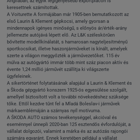
Angliában, az egyik legigényesebb exportpiacon is
keresettnek számítottak.
A Voiturette A formájában már 1905-ben bemutatkozott az
első Laurin & Klement gépkocsi, amely gyorsan a
mindennapok igényes minőségű, s előnyös ár/érték-arány
jellemezte autójává lépett elő. Az L&K széleskörűen
bővítette modellkínálatát, s hamarosan nagyteljesítményű
sportkocsikat, illetve haszonjárműveket is kínált, amelyek
szerte a világon meggyőzték a járművezetőket. 115 év
múlva az autógyártó immár több mint száz piacon aktív és
évente 1,24 millió járművét szállítja ki világszerte
ügyfeleinek.
A sikertörténet folytatásának alapjául a Laurin & Klement és
a Škoda gépgyártó konszern 1925-ös egyesülése szolgált,
amellyel biztosított volt a további növekedéshez szüksége
tőke. Ettől kezdve tűnt fel a Mladá Boleslav-i járművek
márkaemblémáján a szárnyas nyíl motívuma.
A ŠKODA AUTO számos tevékenységgel, akcióval és
eseménnyel ünnepli 2020-ban 125 esztendős évfordulóját, a
vállalat dolgozói, valamint a márka és az autózás rajongói
számára egyaránt. Ennek keretében például a vállalat