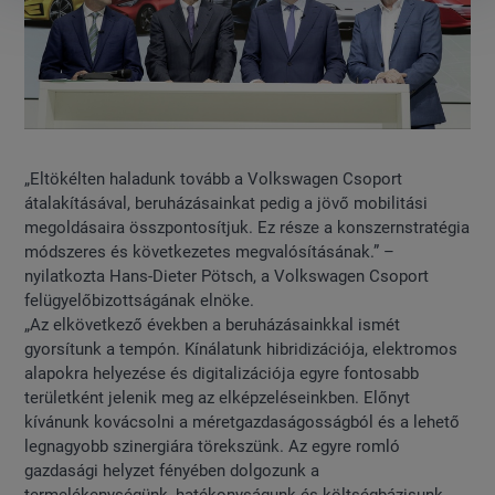
„Eltökélten haladunk tovább a Volkswagen Csoport
átalakításával, beruházásainkat pedig a jövő mobilitási
megoldásaira összpontosítjuk. Ez része a konszernstratégia
módszeres és következetes megvalósításának.” –
nyilatkozta Hans-Dieter Pötsch, a Volkswagen Csoport
felügyelőbizottságának elnöke.
„Az elkövetkező években a beruházásainkkal ismét
gyorsítunk a tempón. Kínálatunk hibridizációja, elektromos
alapokra helyezése és digitalizációja egyre fontosabb
területként jelenik meg az elképzeléseinkben. Előnyt
kívánunk kovácsolni a méretgazdaságosságból és a lehető
legnagyobb szinergiára törekszünk. Az egyre romló
gazdasági helyzet fényében dolgozunk a