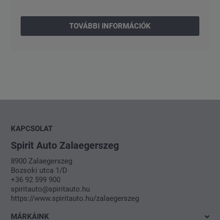
TOVÁBBI INFORMÁCIÓK
KAPCSOLAT
Spirit Auto Zalaegerszeg
8900 Zalaegerszeg
Bozsoki utca 1/D
+36 92 599 900
spiritauto@spiritauto.hu
https://www.spiritauto.hu/zalaegerszeg
MÁRKÁINK