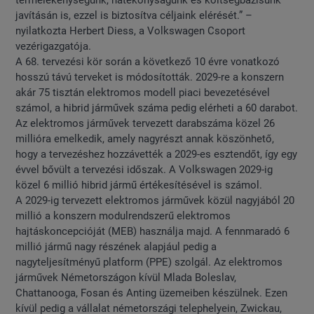
termelékenységünk, hatékonyságunk és költségbázisunk
javításán is, ezzel is biztosítva céljaink elérését.” –
nyilatkozta Herbert Diess, a Volkswagen Csoport
vezérigazgatója.
A 68. tervezési kör során a következő 10 évre vonatkozó
hosszú távú terveket is módosították. 2029-re a konszern
akár 75 tisztán elektromos modell piaci bevezetésével
számol, a hibrid járművek száma pedig elérheti a 60 darabot.
Az elektromos járművek tervezett darabszáma közel 26
millióra emelkedik, amely nagyrészt annak köszönhető,
hogy a tervezéshez hozzávették a 2029-es esztendőt, így egy
évvel bővült a tervezési időszak. A Volkswagen 2029-ig
közel 6 millió hibrid jármű értékesítésével is számol.
A 2029-ig tervezett elektromos járművek közül nagyjából 20
millió a konszern modulrendszerű elektromos
hajtáskoncepcióját (MEB) használja majd. A fennmaradó 6
millió jármű nagy részének alapjául pedig a
nagyteljesítményű platform (PPE) szolgál. Az elektromos
járművek Németországon kívül Mlada Boleslav,
Chattanooga, Fosan és Anting üzemeiben készülnek. Ezen
kívül pedig a vállalat németországi telephelyein, Zwickau,