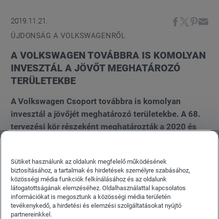
2019.11.21.
ÚJDONSÁG A VOLKSWAGENRŐL
A VOLKSWAGEN TOVÁBBRA IS KOMOLYAN
INVESZTÁL A JÖVŐT MEGHATÁROZÓ
TERÜLETEKBE
A Volkswagen Csoport továbbra is komolyan
invesztál a jövőjét meghatározó területekbe. A 68.
tervezési kör részeként meghatározták a 2020 és
2024 közötti időszakra vonatkozó befektetési
tervet*. A terv megvitatása és jóváhagyása múlt
Sütiket használunk az oldalunk megfelelő működésének
pénteken, a felügyelőbizottság ülésén történt meg.
biztosításához, a tartalmak és hirdetések személyre szabásához,
A konszern közel 60 milliárd eurós költésről
közösségi média funkciók felkínálásához és az oldalunk
látogatottságának elemzéséhez. Oldalhasználattal kapcsolatos
határozott, amelyet a jövő meghatározó területein,
információkat is megosztunk a közösségi média területén
mint például a hibridizáció, az elektromos
tevékenykedő, a hirdetési és elemzési szolgáltatásokat nyújtó
mobilitás és a digitalizáció kívánnak befektetni a
partnereinkkel.