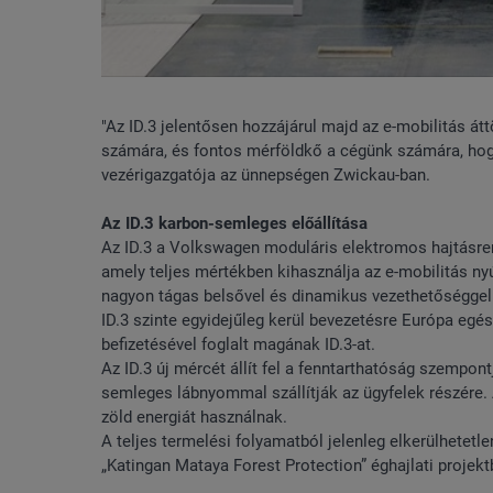
"Az ID.3 jelentősen hozzájárul majd az e-mobilitás átt
számára, és fontos mérföldkő a cégünk számára, hog
vezérigazgatója az ünnepségen Zwickau-ban.
Az ID.3 karbon-semleges előállítása
Az ID.3 a Volkswagen moduláris elektromos hajtásren
amely teljes mértékben kihasználja az e-mobilitás ny
nagyon tágas belsővel és dinamikus vezethetőséggel 
ID.3 szinte egyidejűleg kerül bevezetésre Európa egé
befizetésével foglalt magának ID.3-at.
Az ID.3 új mércét állít fel a fenntarthatóság szempon
semleges lábnyommal szállítják az ügyfelek részére. 
zöld energiát használnak.
A teljes termelési folyamatból jelenleg elkerülhetet
„Katingan Mataya Forest Protection” éghajlati projek