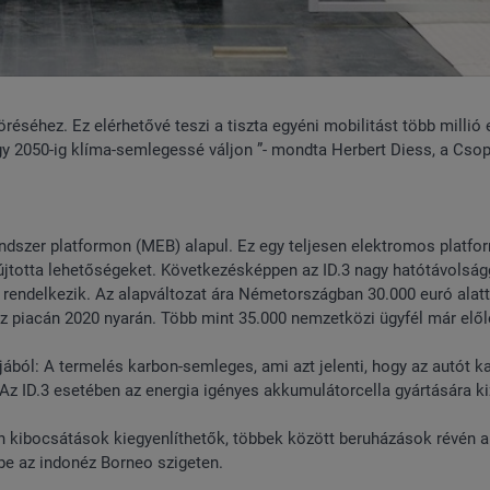
öréséhez. Ez elérhetővé teszi a tiszta egyéni mobilitást több millió
y 2050-ig klíma-semlegessé váljon ”- mondta Herbert Diess, a Csop
dszer platformon (MEB) alapul. Ez egy teljesen elektromos platfo
újtotta lehetőségeket. Következésképpen az ID.3 nagy hatótávolság
rendelkezik. Az alapváltozat ára Németországban 30.000 euró alatt
sz piacán 2020 nyarán. Több mint 35.000 nemzetközi ügyfél már elő
tjából: A termelés karbon-semleges, ami azt jelenti, hogy az autót k
Az ID.3 esetében az energia igényes akkumulátorcella gyártására k
len kibocsátások kiegyenlíthetők, többek között beruházások révén a
tbe az indonéz Borneo szigeten.