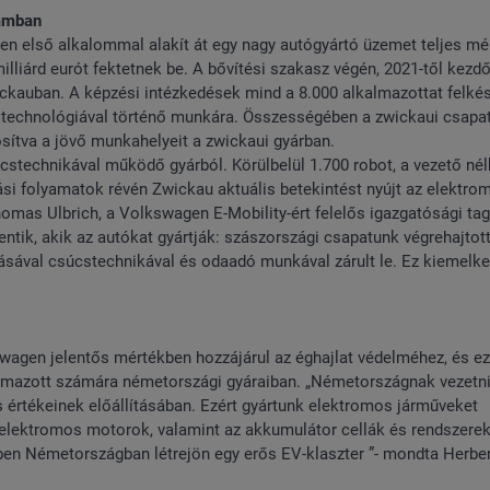
ramban
en első alkalommal alakít át egy nagy autógyártó üzemet teljes m
illiárd eurót fektetnek be. A bővítési szakasz végén, 2021-től kezd
kauban. A képzési intézkedések mind a 8.000 alkalmazottat felkés
ű technológiával történő munkára. Összességében a zwickaui csapa
tosítva a jövő munkahelyeit a zwickaui gyárban.
stechnikával működő gyárból. Körülbelül 1.700 robot, a vezető nél
tási folyamatok révén Zwickau aktuális betekintést nyújt az elektro
omas Ulbrich, a Volkswagen E-Mobility-ért felelős igazgatósági tag
ntik, akik az autókat gyártják: szászországi csapatunk végrehajtot
dításával csúcstechnikával és odaadó munkával zárult le. Ez kiemelk
wagen jelentős mértékben hozzájárul az éghajlat védelméhez, és ez
almazott számára németországi gyáraiban. „Németországnak vezetni
tás értékeinek előállításában. Ezért gyártunk elektromos járműveket
 elektromos motorok, valamint az akkumulátor cellák és rendszere
kben Németországban létrejön egy erős EV-klaszter ”- mondta Herber