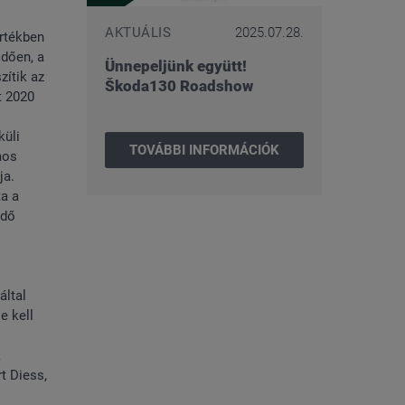
AKTUÁLIS
2025.07.28.
értékben
ődően, a
Ünnepeljünk együtt!
zítik az
Škoda130 Roadshow
t 2020
küli
TOVÁBBI INFORMÁCIÓK
mos
ja.
ta a
edő
által
e kell
k
t Diess,