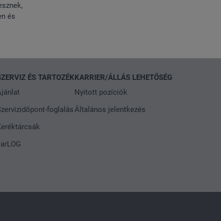
vesznek,
en és
SZERVIZ ÉS TARTOZÉK
KARRIER/ÁLLÁS LEHETŐSÉG
jánlat
Nyitott pozíciók
zervizidőpont-foglalás
Általános jelentkezés
Keréktárcsák
carLOG