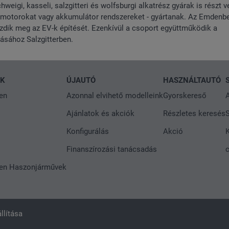
weigi, kasseli, salzgitteri és wolfsburgi alkatrész gyárak is részt 
 motorokat vagy akkumulátor rendszereket - gyártanak. Az Emdenb
dik meg az EV-k építését. Ezenkívül a csoport együttműködik a
tásához Salzgitterben.
NK
ÚJAUTÓ
HASZNÁLTAUTÓ
en
Azonnal elvihető modelleink
Gyorskereső
A
Ajánlatok és akciók
Részletes keresés
S
Konfigurálás
Akció
Finanszírozási tanácsadás
en Haszonjárművek
llítása