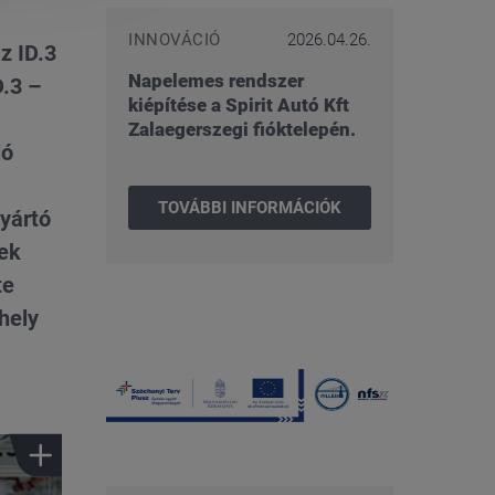
INNOVÁCIÓ
2026.04.26.
z ID.3
Napelemes rendszer
D.3 –
kiépítése a Spirit Autó Kft
Zalaegerszegi fióktelepén.
ió
TOVÁBBI INFORMÁCIÓK
gyártó
vek
te
hely