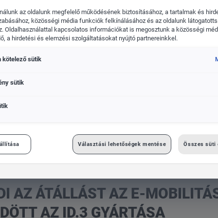
nálunk az oldalunk megfelelő működésének biztosításához, a tartalmak és hird
zabásához, közösségi média funkciók felkínálásához és az oldalunk látogatott
. Oldalhasználattal kapcsolatos információkat is megosztunk a közösségi médi
, a hirdetési és elemzési szolgáltatásokat nyújtó partnereinkkel.
MINDEN
 kötelező sütik
M
MÁRKA
ény sütik
tik
bilitásra: Zwickauban megkezdődött az ID.3 gyártása
állítása
Választási lehetőségek mentése
Összes süti
 AZ ÁTÁLLÁST AZ E-MOBILITÁ
ÖTT AZ ID.3 GYÁRTÁSA