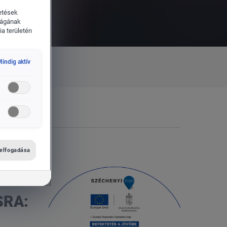
etések
ságának
a területén
indig aktív
 elfogadása
SRA: