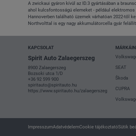
A zwickaui gyáron kívül az ID.3 gyártásában a braunsch
ahol kulcsfontosságú elemeket - például elektromos
Hannoverben található üzemek várhatóan 2022-től kez
Northvolttal is egy nagy akkumulátorcella gyár felállí
KAPCSOLAT
MÁRKÁI
Volkswag
Spirit Auto Zalaegerszeg
SEAT
8900 Zalaegerszeg
Bozsoki utca 1/D
Škoda
+36 92 599 900
spiritauto@spiritauto.hu
CUPRA
https://www.spiritauto.hu/zalaegerszeg
Volkswag
Impresszum
Adatvédelem
Cookie tájékoztató
Sütik beá