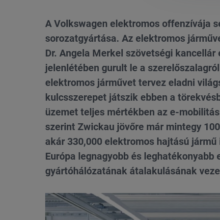
A Volkswagen elektromos offenzívája s
sorozatgyártása. Az elektromos járművek
Dr. Angela Merkel szövetségi kancellár 
jelenlétében gurult le a szerelőszalagró
elektromos járművet tervez eladni világ
kulcsszerepet játszik ebben a törekvés
üzemet teljes mértékben az e-mobilitásr
szerint Zwickau jövőre már mintegy 100
akár 330,000 elektromos hajtású jármű i
Európa legnagyobb és leghatékonyabb e
gyártóhálózatának átalakulásának vezet