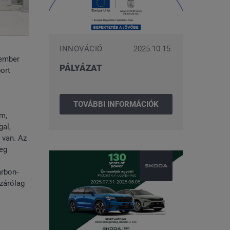
INNOVÁCIÓ
2025.10.15.
 ember
PÁLYÁZAT
ort
TOVÁBBI INFORMÁCIÓK
rm,
gal,
 van. Az
leg
arbon-
izárólag