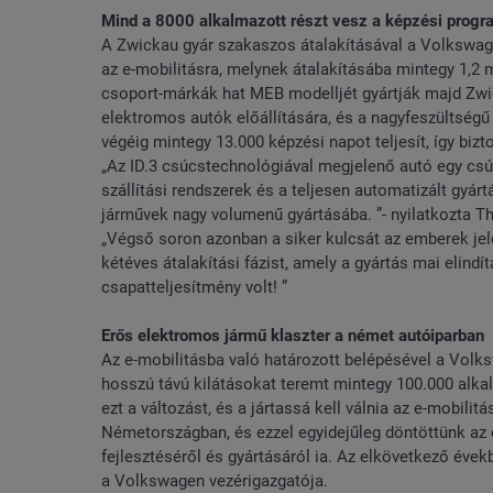
Mind a 8000 alkalmazott részt vesz a képzési prog
A Zwickau gyár szakaszos átalakításával a Volkswag
az e-mobilitásra, melynek átalakításába mintegy 1,2 m
csoport-márkák hat MEB modelljét gyártják majd Zwic
elektromos autók előállítására, és a nagyfeszültség
végéig mintegy 13.000 képzési napot teljesít, így biz
„Az ID.3 csúcstechnológiával megjelenő autó egy csúc
szállítási rendszerek és a teljesen automatizált gyár
járművek nagy volumenű gyártásába. ”- nyilatkozta Th
„Végső soron azonban a siker kulcsát az emberek jele
kétéves átalakítási fázist, amely a gyártás mai elin
csapatteljesítmény volt! ”
Erős elektromos jármű klaszter a német autóiparban
Az e-mobilitásba való határozott belépésével a Volks
hosszú távú kilátásokat teremt mintegy 100.000 alk
ezt a változást, és a jártassá kell válnia az e-mobili
Németországban, és ezzel egyidejűleg döntöttünk az
fejlesztéséről és gyártásáról ia. Az elkövetkező éve
a Volkswagen vezérigazgatója.